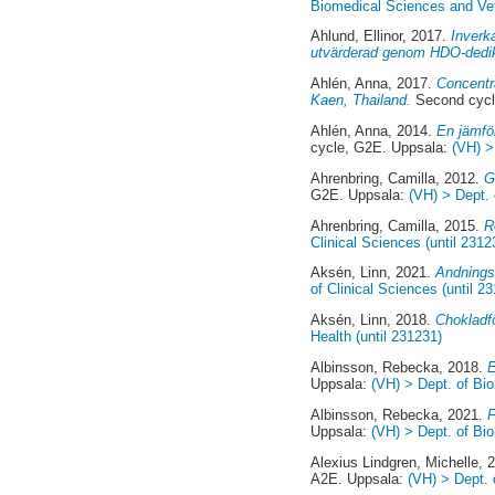
Biomedical Sciences and Vete
Ahlund, Ellinor
, 2017.
Inverk
utvärderad genom HDO-dedi
Ahlén, Anna
, 2017.
Concentra
Kaen, Thailand.
Second cycl
Ahlén, Anna
, 2014.
En jämfö
cycle, G2E. Uppsala:
(VH) >
Ahrenbring, Camilla
, 2012.
G
G2E. Uppsala:
(VH) > Dept. 
Ahrenbring, Camilla
, 2015.
R
Clinical Sciences (until 2312
Aksén, Linn
, 2021.
Andningsf
of Clinical Sciences (until 2
Aksén, Linn
, 2018.
Chokladfö
Health (until 231231)
Albinsson, Rebecka
, 2018.
E
Uppsala:
(VH) > Dept. of Bio
Albinsson, Rebecka
, 2021.
F
Uppsala:
(VH) > Dept. of Bio
Alexius Lindgren, Michelle
, 
A2E. Uppsala:
(VH) > Dept. 