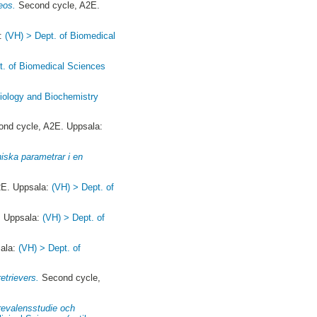
eos.
Second cycle, A2E.
a:
(VH) > Dept. of Biomedical
t. of Biomedical Sciences
iology and Biochemistry
nd cycle, A2E. Uppsala:
niska parametrar i en
2E. Uppsala:
(VH) > Dept. of
. Uppsala:
(VH) > Dept. of
sala:
(VH) > Dept. of
etrievers.
Second cycle,
prevalensstudie och