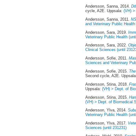
Andersson, Sanna
, 2014.
Dö
cycle, A2E. Uppsala:
(VH) > 
Andersson, Sanna
, 2011.
NS
and Veterinary Public Health 
Andersson, Sara
, 2019.
Imm
Veterinary Public Health (unt
Andersson, Sara
, 2022.
Obje
Clinical Sciences (until 2312
Andersson, Sofie
, 2011.
Mast
Sciences and Veterinary Publ
Andersson, Sofie
, 2015.
The
Second cycle, A2E. Uppsal
Andersson, Stina
, 2018.
Fra
Uppsala:
(VH) > Dept. of Bio
Andersson, Stina
, 2015.
Hant
(VH) > Dept. of Biomedical S
Andersson, Ylva
, 2014.
Suba
Veterinary Public Health (unt
Andersson, Ylva
, 2017.
Vete
Sciences (until 231231)