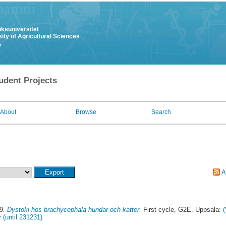
uksuniversitet
ity of Agricultural Sciences
y
udent Projects
About
Browse
Search
A
19.
Dystoki hos brachycephala hundar och katter.
First cycle, G2E. Uppsala:
 (until 231231)