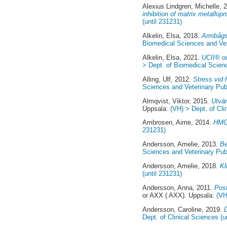
Alexius Lindgren, Michelle
, 
inhibition of matrix metallop
(until 231231)
Alkelin, Elsa
, 2018.
Armbågsl
Biomedical Sciences and Vete
Alkelin, Elsa
, 2021.
UCII® oc
> Dept. of Biomedical Scienc
Alling, Ulf
, 2012.
Stress vid 
Sciences and Veterinary Publ
Almqvist, Viktor
, 2015.
Utvär
Uppsala:
(VH) > Dept. of Cli
Ambrosen, Aime
, 2014.
HMGB
231231)
Andersson, Amelie
, 2013.
Be
Sciences and Veterinary Publ
Andersson, Amelie
, 2018.
Kl
(until 231231)
Andersson, Anna
, 2011.
Post
or AXX ( AXX). Uppsala:
(VH
Andersson, Caroline
, 2019.
Dept. of Clinical Sciences (u