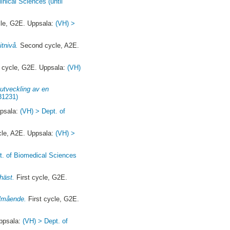
inical Sciences (until
cle, G2E. Uppsala:
(VH) >
itnivå.
Second cycle, A2E.
t cycle, G2E. Uppsala:
(VH)
 utveckling av en
31231)
ppsala:
(VH) > Dept. of
le, A2E. Uppsala:
(VH) >
t. of Biomedical Sciences
häst.
First cycle, G2E.
älmående.
First cycle, G2E.
ppsala:
(VH) > Dept. of