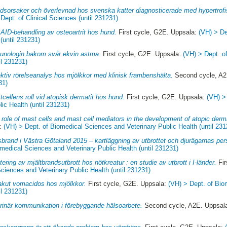
dsorsaker och överlevnad hos svenska katter diagnosticerade med hypertrofi
Dept. of Clinical Sciences (until 231231)
AID-behandling av osteoartrit hos hund.
First cycle, G2E. Uppsala:
(VH) > De
(until 231231)
unologin bakom svår ekvin astma.
First cycle, G2E. Uppsala:
(VH) > Dept. o
il 231231)
ktiv rörelseanalys hos mjölkkor med klinisk frambenshälta.
Second cycle, A2
31)
cellens roll vid atopisk dermatit hos hund.
First cycle, G2E. Uppsala:
(VH) >
ic Health (until 231231)
 role of mast cells and mast cell mediators in the development of atopic derm
a:
(VH) > Dept. of Biomedical Sciences and Veterinary Public Health (until 231
sbrand i Västra Götaland 2015 – kartläggning av utbrottet och djurägarnas per
medical Sciences and Veterinary Public Health (until 231231)
ering av mjältbrandsutbrott hos nötkreatur : en studie av utbrott i I-länder.
Fir
ciences and Veterinary Public Health (until 231231)
kut vomacidos hos mjölkkor.
First cycle, G2E. Uppsala:
(VH) > Dept. of Bi
il 231231)
rinär kommunikation i förebyggande hälsoarbete.
Second cycle, A2E. Uppsal