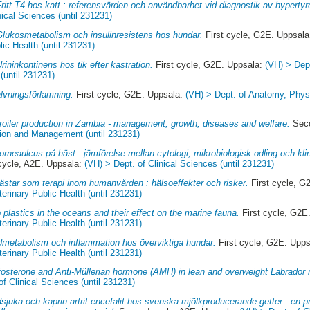
Fritt T4 hos katt : referensvärden och användbarhet vid diagnostik av hypertyr
nical Sciences (until 231231)
Glukosmetabolism och insulinresistens hos hundar.
First cycle, G2E. Uppsal
ic Health (until 231231)
rininkontinens hos tik efter kastration.
First cycle, G2E. Uppsala:
(VH) > Dep
(until 231231)
lvningsförlamning.
First cycle, G2E. Uppsala:
(VH) > Dept. of Anatomy, Phys
roiler production in Zambia - management, growth, diseases and welfare.
Seco
tion and Management (until 231231)
orneaulcus på häst : jämförelse mellan cytologi, mikrobiologisk odling och kli
ycle, A2E. Uppsala:
(VH) > Dept. of Clinical Sciences (until 231231)
ästar som terapi inom humanvården : hälsoeffekter och risker.
First cycle, G
rinary Public Health (until 231231)
 plastics in the oceans and their effect on the marine fauna.
First cycle, G2E
rinary Public Health (until 231231)
idmetabolism och inflammation hos överviktiga hundar.
First cycle, G2E. Upp
rinary Public Health (until 231231)
osterone and Anti-Müllerian hormone (AMH) in lean and overweight Labrador r
of Clinical Sciences (until 231231)
sjuka och kaprin artrit encefalit hos svenska mjölkproducerande getter : en 