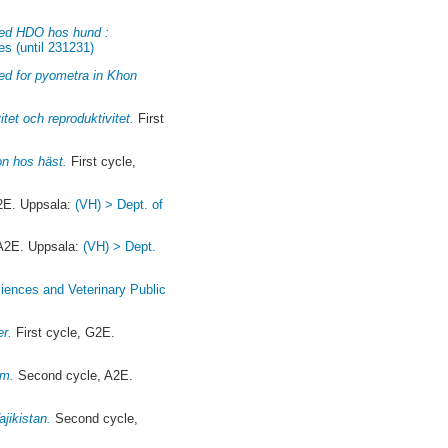
med HDO hos hund :
es (until 231231)
ted for pyometra in Khon
et och reproduktivitet.
First
on hos häst.
First cycle,
2E. Uppsala:
(VH) > Dept. of
A2E. Uppsala:
(VH) > Dept.
iences and Veterinary Public
er.
First cycle, G2E.
mm.
Second cycle, A2E.
jikistan.
Second cycle,