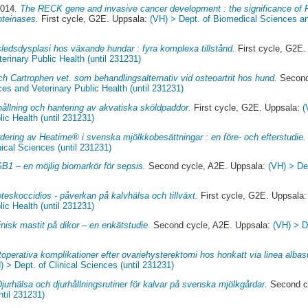
2014.
The RECK gene and invasive cancer development : the significance of
roteinases.
First cycle, G2E. Uppsala:
(VH) > Dept. of Biomedical Sciences an
edsdysplasi hos växande hundar : fyra komplexa tillstånd.
First cycle, G2E
rinary Public Health (until 231231)
h Cartrophen vet. som behandlingsalternativ vid osteoartrit hos hund.
Second
es and Veterinary Public Health (until 231231)
hållning och hantering av akvatiska sköldpaddor.
First cycle, G2E. Uppsala:
(
ic Health (until 231231)
dering av Heatime® i svenska mjölkkobesättningar : en före- och efterstudie.
nical Sciences (until 231231)
1 – en möjlig biomarkör för sepsis.
Second cycle, A2E. Uppsala:
(VH) > Dep
teskoccidios - påverkan på kalvhälsa och tillväxt.
First cycle, G2E. Uppsala
ic Health (until 231231)
inisk mastit på dikor – en enkätstudie.
Second cycle, A2E. Uppsala:
(VH) > D
operativa komplikationer efter ovariehysterektomi hos honkatt via linea albasn
) > Dept. of Clinical Sciences (until 231231)
Djurhälsa och djurhållningsrutiner för kalvar på svenska mjölkgårdar.
Second c
ntil 231231)