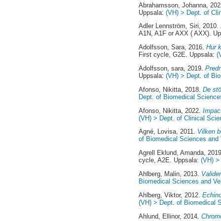
Abrahamsson, Johanna
, 20
Uppsala:
(VH) > Dept. of Cli
Adler Lennström, Siri
, 2010.
A1N, A1F or AXX ( AXX). U
Adolfsson, Sara
, 2016.
Hur k
First cycle, G2E. Uppsala:
(
Adolfsson, sara
, 2019.
Predn
Uppsala:
(VH) > Dept. of Bio
Afonso, Nikitta
, 2018.
De stö
Dept. of Biomedical Sciences
Afonso, Nikitta
, 2022.
Impact
(VH) > Dept. of Clinical Scie
Agné, Lovisa
, 2011.
Vilken b
of Biomedical Sciences and V
Agrell Eklund, Amanda
, 201
cycle, A2E. Uppsala:
(VH) > 
Ahlberg, Malin
, 2013.
Valide
Biomedical Sciences and Vete
Ahlberg, Viktor
, 2012.
Echino
(VH) > Dept. of Biomedical S
Ahlund, Ellinor
, 2014.
Chromo