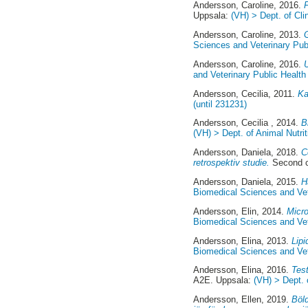
Andersson, Caroline
, 2016.
Uppsala:
(VH) > Dept. of Cli
Andersson, Caroline
, 2013.
Sciences and Veterinary Publ
Andersson, Caroline
, 2016.
U
and Veterinary Public Health 
Andersson, Cecilia
, 2011.
Ka
(until 231231)
Andersson, Cecilia
, 2014.
B
(VH) > Dept. of Animal Nutri
Andersson, Daniela
, 2018.
C
retrospektiv studie.
Second c
Andersson, Daniela
, 2015.
H
Biomedical Sciences and Vete
Andersson, Elin
, 2014.
Micro
Biomedical Sciences and Vete
Andersson, Elina
, 2013.
Lip
Biomedical Sciences and Vete
Andersson, Elina
, 2016.
Test
A2E. Uppsala:
(VH) > Dept. 
Andersson, Ellen
, 2019.
Böld