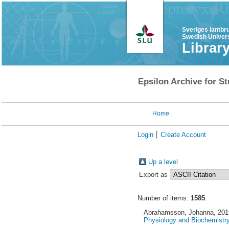
Sveriges lantbr
Swedish Univers
Librar
Epsilon Archive for St
Home
Login
Create Account
Up a level
Export as
Number of items:
1585
.
Abrahamsson, Johanna
, 20
Physiology and Biochemistry