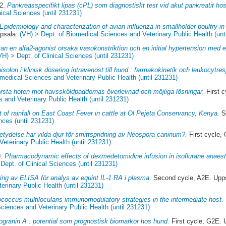
22.
Pankreasspecifikt lipas (cPL) som diagnostiskt test vid akut pankreatit ho
nical Sciences (until 231231)
Epidemiology and characterization of avian influenza in smallholder poultry 
ppsala:
(VH) > Dept. of Biomedical Sciences and Veterinary Public Health (unt
an en alfa2-agonist orsaka vasokonstriktion och en initial hypertension med 
VH) > Dept. of Clinical Sciences (until 231231)
isolon i klinisk dosering intravenöst till hund : farmakokinetik och leukocytre
medical Sciences and Veterinary Public Health (until 231231)
rsta hoten mot havssköldpaddornas överlevnad och möjliga lösningar.
First 
 and Veterinary Public Health (until 231231)
 of rainfall on East Coast Fever in cattle at Ol Pejeta Conservancy, Kenya.
S
nces (until 231231)
etydelse har vilda djur för smittspridning av Neospora caninum?.
First cycle,
eterinary Public Health (until 231231)
9.
Pharmacodynamic effects of dexmedetomidine infusion in isoflurane anaest
Dept. of Clinical Sciences (until 231231)
ring av ELISA för analys av equint IL-1 RA i plasma.
Second cycle, A2E. Upp
rinary Public Health (until 231231)
coccus multilocularis immunomodulatory strategies in the intermediate host.
ciences and Veterinary Public Health (until 231231)
granin A : potential som prognostisk biomarkör hos hund.
First cycle, G2E.