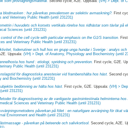
lk som provtagningsmaterial.
Second cycle, A2E. Uppsala:
(VH) > Dept. of Cl
ra blodmasken : hur påverkas prevalensen av selektiv avmaskning?.
First cy
 and Veterinary Public Health (until 231231)
metrin i huvudets och korsets vertikala rörelse hos ridhästar som tävlar på el
nical Sciences (until 231231)
control of the cell cycle with particular emphasis on the G1/S transition.
Firs
es and Veterinary Public Health (until 231231)
ktivitet, foderrutiner och hull hos en grupp unga hundar i Sverige : analys och
A2E. Uppsala:
(VH) > Dept. of Anatomy, Physiology and Biochemistry (until 2
ennelhosta hos hund : etiologi, spridning och prevention.
First cycle, G2E. U
rinary Public Health (until 231231)
nslagstid för diagnostiska anestesier vid frambenshälta hos häst.
Second cyc
y and Biochemistry (until 231231)
ubjektiv bedömning av hälta hos häst.
First cycle, G2E. Uppsala:
(VH) > Dep
(until 231231)
etoder för diagnostisering av de vanligaste gastrointestinala helminterna hos 
medical Sciences and Veterinary Public Health (until 231231)
vvänjningsmetodens påverkan på fölet : en naturligare avvänjning för ökat v
imal Environment and Health (until 231231)
ästmassage - påverkan på beteende och salivkortisol.
Second cycle, A2E. U
31)