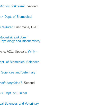
tit hos nötkreatur.
Second
) > Dept. of Biomedical
 faktorer.
First cycle, G2E.
rtopedisk sjukdom :
 Physiology and Biochemistry
cle, A2E. Uppsala:
(VH) >
ept. of Biomedical Sciences
l Sciences and Veterinary
inisk betydelse?.
Second
 > Dept. of Clinical
cal Sciences and Veterinary