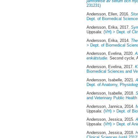
jämförelse av serum och mjö
231231)
Andersson, Ellen
, 2016.
Sto
Dept. of Biomedical Sciences
Andersson, Erika
, 2017.
Sym
Uppsala:
(VH) > Dept. of Cli
Andersson, Erika
, 2014.
The 
> Dept. of Biomedical Scienc
Andersson, Evelina
, 2020.
A
enkätstudie.
Second cycle, 
Andersson, Evelina
, 2017.
K
Biomedical Sciences and Vete
Andersson, Isabelle
, 2021.
A
Dept. of Anatomy, Physiolog
Andersson, Isabelle
, 2018.
S
and Veterinary Public Health 
Andersson, Jannica
, 2014.
M
Uppsala:
(VH) > Dept. of Bio
Andersson, Jessica
, 2015.
A
Uppsala:
(VH) > Dept. of An
Andersson, Jessica
, 2018.
H
Clinical Sciences (until 2312