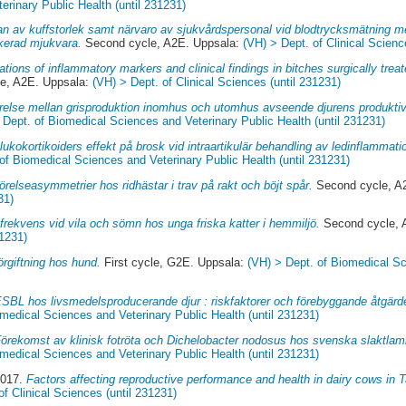
rinary Public Health (until 231231)
an av kuffstorlek samt närvaro av sjukvårdspersonal vid blodtrycksmätning 
kerad mjukvara.
Second cycle, A2E. Uppsala:
(VH) > Dept. of Clinical Scienc
tions of inflammatory markers and clinical findings in bitches surgically trea
e, A2E. Uppsala:
(VH) > Dept. of Clinical Sciences (until 231231)
relse mellan grisproduktion inomhus och utomhus avseende djurens produktivit
 Dept. of Biomedical Sciences and Veterinary Public Health (until 231231)
lukokortikoiders effekt på brosk vid intraartikulär behandling av ledinflammati
of Biomedical Sciences and Veterinary Public Health (until 231231)
örelseasymmetrier hos ridhästar i trav på rakt och böjt spår.
Second cycle, A
31)
rekvens vid vila och sömn hos unga friska katter i hemmiljö.
Second cycle, 
31231)
rgiftning hos hund.
First cycle, G2E. Uppsala:
(VH) > Dept. of Biomedical Sc
SBL hos livsmedelsproducerande djur : riskfaktorer och förebyggande åtgärd
medical Sciences and Veterinary Public Health (until 231231)
örekomst av klinisk fotröta och Dichelobacter nodosus hos svenska slaktla
medical Sciences and Veterinary Public Health (until 231231)
2017.
Factors affecting reproductive performance and health in dairy cows in Ta
of Clinical Sciences (until 231231)