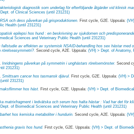
akteriologisk diagnostik som underlag för efterföljande åtgärder vid klinisk mas
Dept. of Clinical Sciences (until 231231)
RSA och dess påverkan på grisproduktionen.
First cycle, G2E. Uppsala:
(VH
ic Health (until 231231)
iopatisk epilepsi hos hund : en beskrivning av sjukdomen och predisponerande
medical Sciences and Veterinary Public Health (until 231231)
 fallstudie av effekten av systemisk NSAID-behandling hos sex hästar med o
 rörelseasymmetri?.
Second cycle, A2E. Uppsala:
(VH) > Dept. of Anatomy,
7.
Inridningens påverkan på symmetrin i unghästars rörelsemönster.
Second cy
ntil 231231)
4.
Smittsam cancer hos tasmansk djävul.
First cycle, G2E. Uppsala:
(VH) > D
(until 231231)
maksflimmer hos häst.
First cycle, G2E. Uppsala:
(VH) > Dept. of Biomedica
ka matrixfragment i ledvätska och serum hos halta hästar : Vad har det för kl
 Dept. of Biomedical Sciences and Veterinary Public Health (until 231231)
lbarhet hos kemiska metaboliter i hundurin.
Second cycle, A2E. Uppsala:
(VH)
sthenia gravis hos hund.
First cycle, G2E. Uppsala:
(VH) > Dept. of Biomedi