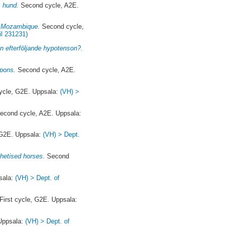
s hund.
Second cycle, A2E.
in Mozambique.
Second cycle,
il 231231)
en efterföljande hypotenson?.
spons.
Second cycle, A2E.
cycle, G2E. Uppsala:
(VH) >
econd cycle, A2E. Uppsala:
 G2E. Uppsala:
(VH) > Dept.
hetised horses.
Second
sala:
(VH) > Dept. of
First cycle, G2E. Uppsala:
 Uppsala:
(VH) > Dept. of