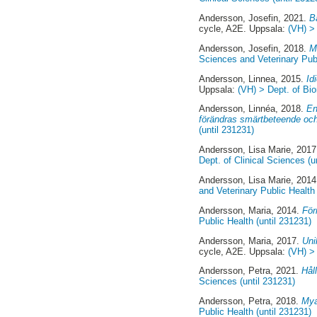
Andersson, Josefin
, 2021.
B
cycle, A2E. Uppsala:
(VH) > 
Andersson, Josefin
, 2018.
M
Sciences and Veterinary Publ
Andersson, Linnea
, 2015.
Id
Uppsala:
(VH) > Dept. of Bio
Andersson, Linnéa
, 2018.
En
förändras smärtbeteende och
(until 231231)
Andersson, Lisa Marie
, 201
Dept. of Clinical Sciences (u
Andersson, Lisa Marie
, 201
and Veterinary Public Health 
Andersson, Maria
, 2014.
För
Public Health (until 231231)
Andersson, Maria
, 2017.
Uni
cycle, A2E. Uppsala:
(VH) >
Andersson, Petra
, 2021.
Hål
Sciences (until 231231)
Andersson, Petra
, 2018.
Mya
Public Health (until 231231)