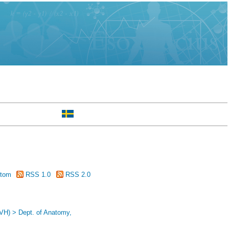
tom
RSS 1.0
RSS 2.0
(VH) > Dept. of Anatomy,