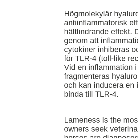
Högmolekylär hyalu
antiinflammatorisk ef
hältlindrande effekt.
genom att inflammati
cytokiner inhiberas o
för TLR-4 (toll-like r
Vid en inflammation i
fragmenteras hyaluron
och kan inducera en 
binda till TLR-4.
Lameness is the mo
owners seek veterina
horses are diagnosed 