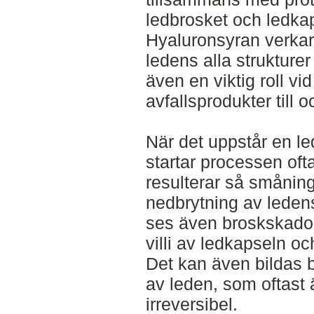
ledbrosket och ledkap
Hyaluronsyran verka
ledens alla strukturer
även en viktig roll v
avfallsprodukter till o
När det uppstår en le
startar processen oft
resulterar så småning
nedbrytning av ledens
ses även broskskador
villi av ledkapseln o
Det kan även bildas b
av leden, som oftast 
irreversibel.