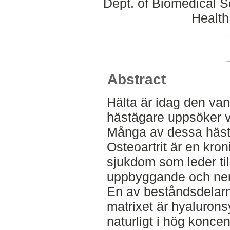
Dept. of Biomedical S
Health
Abstract
Hälta är idag den vanl
hästägare uppsöker v
Många av dessa hästar
Osteoartrit är en kro
sjukdom som leder ti
uppbyggande och nerb
En av beståndsdelarna
matrixet är hyaluron
naturligt i hög koncen