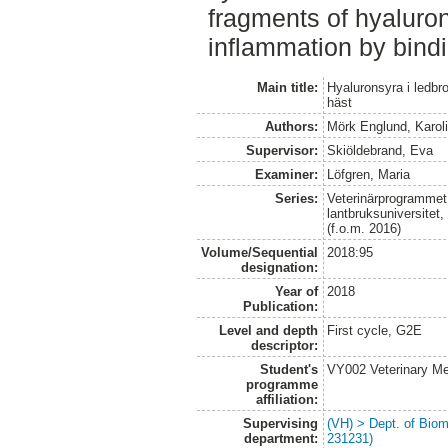
fragments of hyaluro
inflammation by bind
Main title:
Hyaluronsyra i ledbro
häst
Authors:
Mörk Englund, Karol
Supervisor:
Skiöldebrand, Eva
Examiner:
Löfgren, Maria
Series:
Veterinärprogrammet
lantbruksuniversitet
(f.o.m. 2016)
Volume/Sequential
2018:95
designation:
Year of
2018
Publication:
Level and depth
First cycle, G2E
descriptor:
Student's
VY002 Veterinary M
programme
affiliation:
Supervising
(VH) > Dept. of Biom
department:
231231)