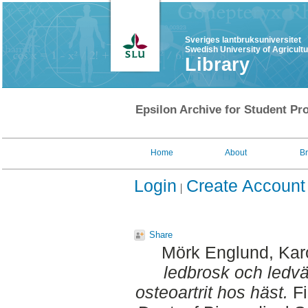
Sveriges lantbruksuniversitet
Swedish University of Agricult
Library
Epsilon Archive for Student Pro
Home
About
B
Login
Create Account
Share
Mörk Englund, Kar
ledbrosk och ledvät
osteoartrit hos häst.
Fi