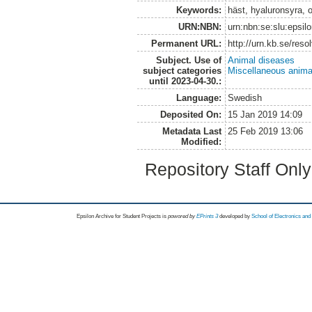
Keywords:
häst, hyaluronsyra, o
URN:NBN:
urn:nbn:se:slu:epsil
Permanent URL:
http://urn.kb.se/res
Subject. Use of
Animal diseases
subject categories
Miscellaneous anima
until 2023-04-30.:
Language:
Swedish
Deposited On:
15 Jan 2019 14:09
Metadata Last
25 Feb 2019 13:06
Modified:
Repository Staff Onl
Epsilon Archive for Student Projects is
powored by
EPrints 3
developed by
School of Electronics an