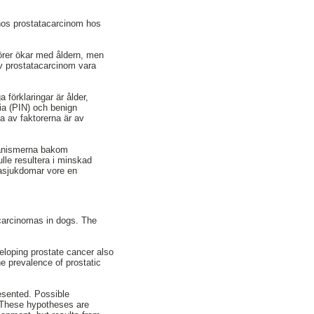
 hos prostatacarcinom hos
örer ökar med åldern, men
av prostatacarcinom vara
a förklaringar är ålder,
sia (PIN) och benign
a av faktorerna är av
ekanismerna bakom
lle resultera i minskad
tasjukdomar vore en
 carcinomas in dogs. The
eloping prostate cancer also
he prevalence of prostatic
esented. Possible
. These hypotheses are