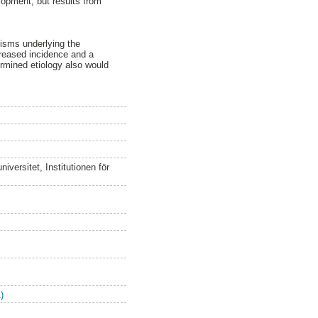
lopment, but results from
nisms underlying the
creased incidence and a
ermined etiology also would
versitet, Institutionen för
)