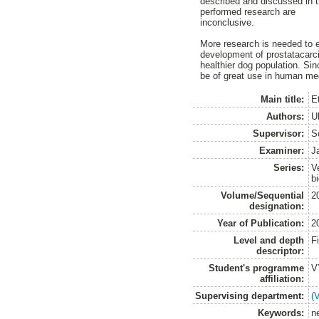
described and discussed in th
performed research are
inconclusive.
More research is needed to e
development of prostatacarc
healthier dog population. Si
be of great use in human me
Main title:
E
Authors:
U
Supervisor:
S
Examiner:
J
Series:
V
b
Volume/Sequential
2
designation:
Year of Publication:
2
Level and depth
F
descriptor:
Student's programme
V
affiliation:
Supervising department:
(
Keywords:
n