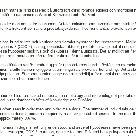
ursammanställning baserad på utförd forskning rörande etiologi och morfologi
ar utförts i databaserna Web of Knowledge och PubMed.
s äldre män och äldre hanhundar. Antalet individer som utvecklar prostatatum
alls lika frekvent som andra prostatasjukdomar. Hos hund antas prevalensen 
m hos hund är inte helt kartlagd och flertalet hypoteser har presenterats. Möjlig
ygenas-2 (COX-2), näring, genetiska faktorer, prostate intra-epithelial neopla
ssa hypoteser beskrivs och diskuteras i denna uppsats. Det är möjligt att fler
en, men resultaten från utförd forskning är inte entydiga.
kunna förklara varför tumörer uppstår i prostata hos hund. Förståelsen av m
inom skulle kunna möjliggöra utformningen av preventiv behandling. Detta sku
ndpopulation. Eftersom hunden länge agerat modelldjur för människans prosta
ar även inom humanmedicinen.
,
ation of literature based on research on etiology and morphology of prostatic
rmed in the databases Web of Knowledge and PubMed.
e often seen in older men and older male dogs. The number of individuals dev
ondition doesn’t occur as frequently as other prostate diseases. In the dog, t
 approximately 0.6 %.
rcinomas in dogs is not fully understood and several hypotheses have been pr
tion, estrogen, COX-2, nutrition, genetic factors, PIN and benign hyperplasia