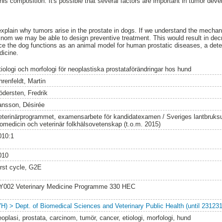
is composition. It's possible that several factors are important in tumor deve
xplain why tumors arise in the prostate in dogs. If we understand the mecha
inom we may be able to design preventive treatment. This would result in de
nce the dog functions as an animal model for human prostatic diseases, a det
dicine.
tiologi och morfologi för neoplastiska prostataförändringar hos hund
hrenfeldt, Martin
ödersten, Fredrik
ansson, Désirée
eterinärprogrammet, examensarbete för kandidatexamen / Sveriges lantbruksuni
iomedicin och veterinär folkhälsovetenskap (t.o.m. 2015)
010:1
010
irst cycle, G2E
Y002 Veterinary Medicine Programme 330 HEC
VH) > Dept. of Biomedical Sciences and Veterinary Public Health (until 231231
eoplasi, prostata, carcinom, tumör, cancer, etiologi, morfologi, hund