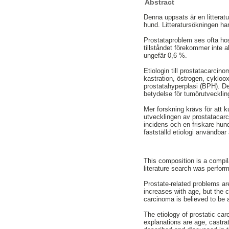
Abstract
Denna uppsats är en litterat
hund. Litteratursökningen h
Prostataproblem ses ofta ho
tillståndet förekommer inte 
ungefär 0,6 %.
Etiologin till prostatacarcino
kastration, östrogen, cykloox
prostatahyperplasi (BPH). De
betydelse för tumörutveckling
Mer forskning krävs för att 
utvecklingen av prostatacarc
incidens och en friskare hu
fastställd etiologi användb
This composition is a compil
literature search was perfo
Prostate-related problems ar
increases with age, but the c
carcinoma is believed to be
The etiology of prostatic ca
explanations are age, castra