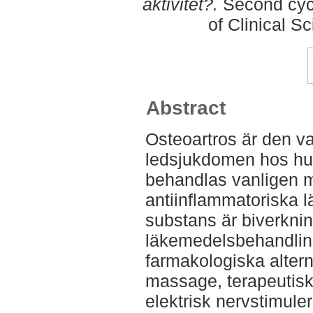
aktivitet?.
Second cycl
of Clinical S
Abstract
Osteoartros är den v
ledsjukdomen hos h
behandlas vanligen m
antiinflammatoriska 
substans är biverknings
läkemedelsbehandlin
farmakologiska altern
massage, terapeutisk
elektrisk nervstimule