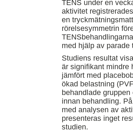
TENS under en vecka
aktivitet registrerad
en tryckmätningsmatt
rörelsesymmetrin före
TENSbehandlingarna. 
med hjälp av parade t
Studiens resultat vis
är signifikant mindre
jämfört med placebob
ökad belastning (PV
behandlade gruppen e
innan behandling. På
med analysen av akti
presenteras inget res
studien.