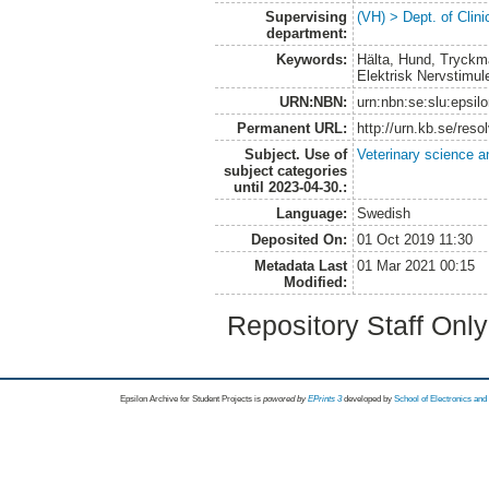
Supervising
(VH) > Dept. of Clini
department:
Keywords:
Hälta, Hund, Tryckm
Elektrisk Nervstimul
URN:NBN:
urn:nbn:se:slu:epsil
Permanent URL:
http://urn.kb.se/res
Subject. Use of
Veterinary science a
subject categories
until 2023-04-30.:
Language:
Swedish
Deposited On:
01 Oct 2019 11:30
Metadata Last
01 Mar 2021 00:15
Modified:
Repository Staff Onl
Epsilon Archive for Student Projects is
powored by
EPrints 3
developed by
School of Electronics an