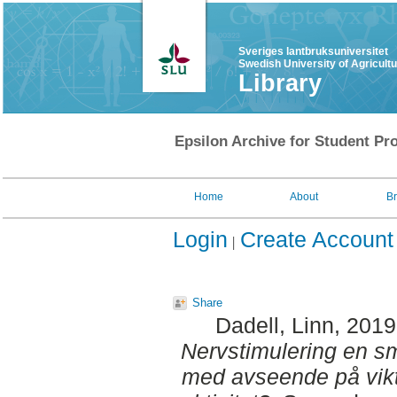
Sveriges lantbruksuniversitet
Swedish University of Agricult
Library
Epsilon Archive for Student Pro
Home
About
B
Login
Create Account
Share
Dadell, Linn
, 201
Nervstimulering en sm
med avseende på vikt