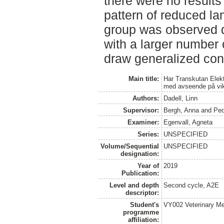
there were no results 
pattern of reduced l
group was observed d
with a larger number 
draw generalized con
Main title:
Har Transkutan Elekt
med avseende på vikt
Authors:
Dadell, Linn
Supervisor:
Bergh, Anna
and
Ped
Examiner:
Egenvall, Agneta
Series:
UNSPECIFIED
Volume/Sequential
UNSPECIFIED
designation:
Year of
2019
Publication:
Level and depth
Second cycle, A2E
descriptor:
Student's
VY002 Veterinary M
programme
affiliation: