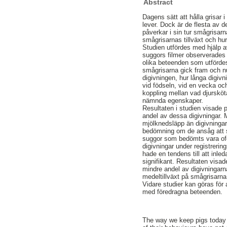
Abstract
Dagens sätt att hålla grisar i
lever. Dock är de flesta av
påverkar i sin tur smågrisarn
smågrisarnas tillväxt och 
Studien utfördes med hjälp a
suggors filmer observerades 
olika beteenden som utfördes
smågrisarna gick fram och 
digivningen, hur långa digivn
vid födseln, vid en vecka oc
koppling mellan vad djursköta
nämnda egenskaper.
Resultaten i studien visade 
andel av dessa digivningar. 
mjölknedsläpp än digivningar
bedömning om de ansåg att sug
suggor som bedömts vara oför
digivningar under registreri
hade en tendens till att inle
signifikant. Resultaten visad
mindre andel av digivningar
medeltillväxt på smågrisarna
Vidare studier kan göras för a
med föredragna beteenden.
The way we keep pigs today d