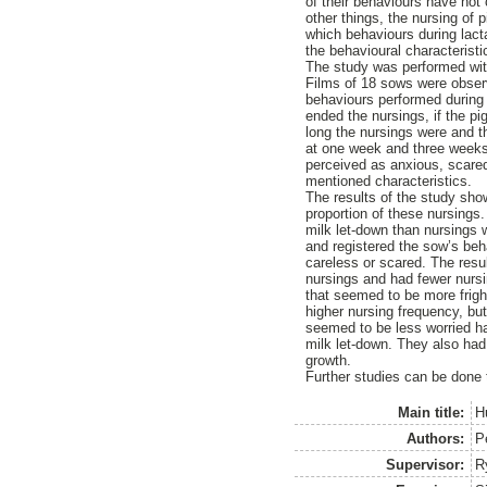
of their behaviours have not
other things, the nursing of p
which behaviours during lacta
the behavioural characteristi
The study was performed with
Films of 18 sows were obser
behaviours performed during 
ended the nursings, if the p
long the nursings were and th
at one week and three weeks 
perceived as anxious, scare
mentioned characteristics.
The results of the study show
proportion of these nursings.
milk let-down than nursings 
and registered the sow’s beh
careless or scared. The resu
nursings and had fewer nursin
that seemed to be more frigh
higher nursing frequency, but
seemed to be less worried had
milk let-down. They also had 
growth.
Further studies can be done 
Main title:
H
Authors:
P
Supervisor:
R