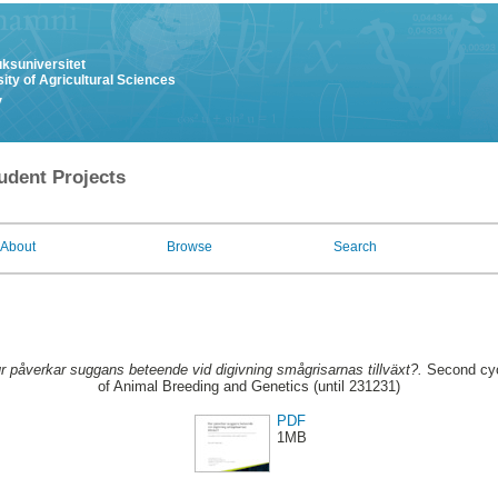
uksuniversitet
ity of Agricultural Sciences
y
udent Projects
About
Browse
Search
r påverkar suggans beteende vid digivning smågrisarnas tillväxt?.
Second cyc
of Animal Breeding and Genetics (until 231231)
PDF
1MB