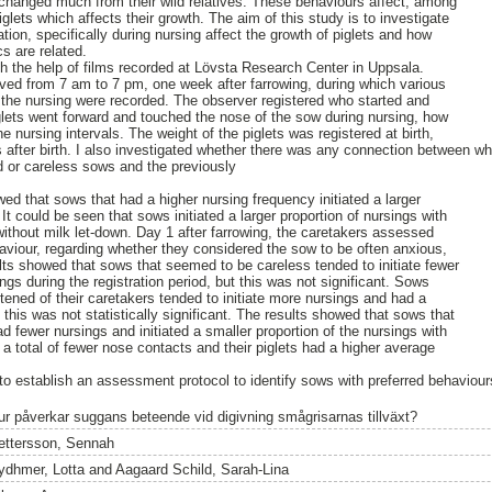
 changed much from their wild relatives. These behaviours affect, among
iglets which affects their growth. The aim of this study is to investigate
tion, specifically during nursing affect the growth of piglets and how
cs are related.
 the help of films recorded at Lövsta Research Center in Uppsala.
ved from 7 am to 7 pm, one week after farrowing, during which various
the nursing were recorded. The observer registered who started and
iglets went forward and touched the nose of the sow during nursing, how
e nursing intervals. The weight of the piglets was registered at birth,
after birth. I also investigated whether there was any connection between wh
d or careless sows and the previously
ed that sows that had a higher nursing frequency initiated a larger
 It could be seen that sows initiated a larger proportion of nursings with
without milk let-down. Day 1 after farrowing, the caretakers assessed
aviour, regarding whether they considered the sow to be often anxious,
lts showed that sows that seemed to be careless tended to initiate fewer
gs during the registration period, but this was not significant. Sows
tened of their caretakers tended to initiate more nursings and had a
 this was not statistically significant. The results showed that sows that
 fewer nursings and initiated a smaller proportion of the nursings with
a total of fewer nose contacts and their piglets had a higher average
to establish an assessment protocol to identify sows with preferred behaviour
ur påverkar suggans beteende vid digivning smågrisarnas tillväxt?
ettersson, Sennah
ydhmer, Lotta
and
Aagaard Schild, Sarah-Lina