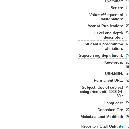
Examiner:
S
Series:
U
Volume/Sequential
U
designation:
Year of Publication:
2
Level and depth
S
descriptor:
Student's programme
V
affiliation:
Supervising department:
(
Keywords:
su
fö
URN:NBN:
u
Permanent URL:
h
Subject. Use of subject
A
categories until 2023-04-
30.:
Language:
S
Deposited On:
2
Metadata Last Modified:
2
Repository Staff Only:
item 