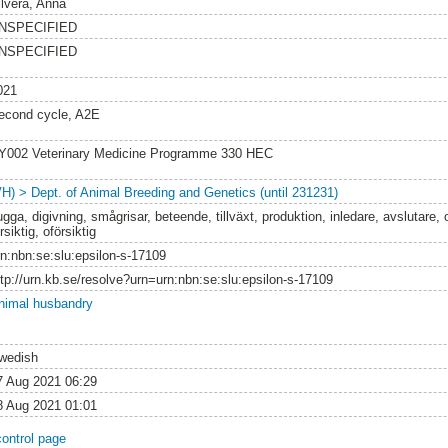
ilvera, Anna
NSPECIFIED
NSPECIFIED
021
econd cycle, A2E
Y002 Veterinary Medicine Programme 330 HEC
VH) > Dept. of Animal Breeding and Genetics (until 231231)
gga, digivning, smågrisar, beteende, tillväxt, produktion, inledare, avslutare, or
rsiktig, oförsiktig
rn:nbn:se:slu:epsilon-s-17109
ttp://urn.kb.se/resolve?urn=urn:nbn:se:slu:epsilon-s-17109
nimal husbandry
wedish
7 Aug 2021 06:29
8 Aug 2021 01:01
control page