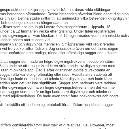
 grisproduktionen skiljer sig avsevärt från hur deras vilda släktingar
 deras beteenden oförändrade. Dessa beteenden påverkar bland annat digivning
as tillväxt. Denna studie syftar till att undersöka vilka beteenden kring digiv
hur beteendeegenskaperna hänger samman.
v filmer som spelats in på Lövsta forskningscentrum i Uppsala. 18
under ca 12 timmar en vecka efter grisning. Under tiden registrerades
 vid digivningarna. Från klockan 7 till 19 registrerades vem som inledde och
nuddade nosen mot suggan vid
ingarna var och digivningsintervallen. Smågrisarnas vikt registrerades
h vid tre veckor efter födseln. Jag undersökte även om det fanns någon
rna uppfattade som oroliga, rädda eller oförsiktiga suggor och tidigare
på att suggor som hade en högre digivningsfrekvens inledde en större
Man kunde se att suggor inledde en större andel av digivningarna med
 utan mjölknedsläpp. Dag 1 efter grisningen gjorde djurskötarna en
gan ofta var orolig, oförsiktig eller rädd. Resultaten visade på att
siktiga hade en tendens att inleda färre digivningar och hade färre
ngstiden men det var inte signifikant. Suggor som bedömts vara räddare
da fler digivningar och ha en högre digivningsfrekvens men det var inte
e att suggor som inte är oroliga hade färre digivningar och inleder en
na med mjölknedsläpp. De hade även totalt färre noskontakter och högre
.
tt fastställa ett bedömningsprotokoll för att lättare identifiera suggor
,
iffers considerably from how their wild relatives live. However, most