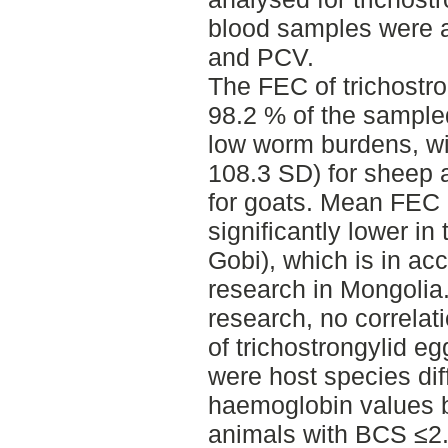
blood samples were 
and PCV.
The FEC of trichostr
98.2 % of the sample
low worm burdens, wi
108.3 SD) for sheep 
for goats. Mean FEC 
significantly lower in
Gobi), which is in ac
research in Mongolia.
research, no correla
of trichostrongylid
were host species d
haemoglobin values b
animals with BCS ≤2.