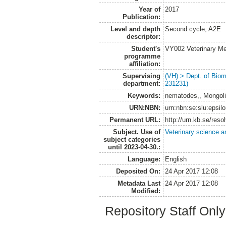
Year of
2017
Publication:
Level and depth
Second cycle, A2E
descriptor:
Student's
VY002 Veterinary M
programme
affiliation:
Supervising
(VH) > Dept. of Biom
department:
231231)
Keywords:
nematodes,, Mongolia
URN:NBN:
urn:nbn:se:slu:epsil
Permanent URL:
http://urn.kb.se/res
Subject. Use of
Veterinary science a
subject categories
until 2023-04-30.:
Language:
English
Deposited On:
24 Apr 2017 12:08
Metadata Last
24 Apr 2017 12:08
Modified:
Repository Staff Onl