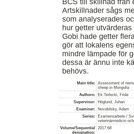
BCS till skillnad från 
Artskillnader sågs me
som analyserades och
hur getter utvärderas 
Gobi hade getter fler
gör att lokalens ege
mindre lämpade för 
dessa är ännu inte kä
behövs.
Main title:
Assessment of nemat
sheep in Mongolia
Authors:
Ek Terlecki, Frida
Supervisor:
Höglund, Johan
Examiner:
Novobilsky, Adam
Series:
Examensarbete / Sver
veterinärmedicin oc
Volume/Sequential
2017:68
designation: