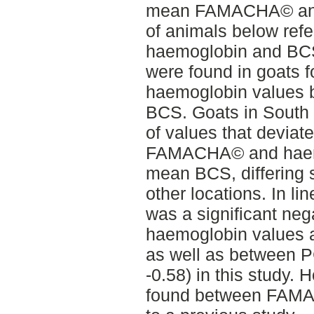
mean FAMACHA© and 
of animals below ref
haemoglobin and BCS.
were found in goats
haemoglobin values b
BCS. Goats in South 
of values that deviat
FAMACHA© and haemo
mean BCS, differing s
other locations. In li
was a significant neg
haemoglobin values 
as well as between
-0.58) in this study.
found between FAMA