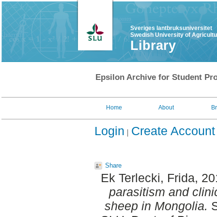
Sveriges lantbruksuniversitet
Swedish University of Agricult
Library
Epsilon Archive for Student Pro
Home
About
B
Login
Create Account
Share
Ek Terlecki, Frida
, 2
parasitism and clin
sheep in Mongolia.
S