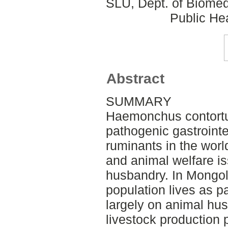
SLU, Dept. of Biomed
Public Hea
Abstract
SUMMARY
Haemonchus contortus
pathogenic gastrointe
ruminants in the wor
and animal welfare is
husbandry. In Mongoli
population lives as p
largely on animal hus
livestock production p