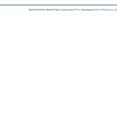
Epsilon Archive for Student Projects is
powored by
EPrints 3
developed by
School of Electronics an