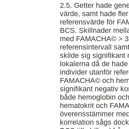
2.5. Getter hade gen
värde, samt hade fler 
referensvärde för 
BCS. Skillnader mella
med FAMACHA© > 3, 
referensintervall sam
skilde sig signifikant
lokalerna då de hade
individer utanför refe
FAMACHA© och hemog
signifikant negativ ko
både hemoglobin oc
hematokrit och FAMA
överensstämmer med t
korrelation sågs do