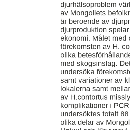
djurhälsoproblem värl
av Mongoliets befolk
är beroende av djurp
djurproduktion spelar 
ekonomi. Målet med d
förekomsten av H. con
olika betesförhålland
med skogsinslag. De
undersöka förekomste
samt variationer av k
lokalerna samt mellan 
av H.contortus missl
komplikationer i PCR 
undersöktes totalt 88 
olika delar av Mongo