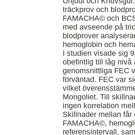
Unjuul och Khuvsgul. 
träckprov och blodpr
FAMACHA© och BCS. 
med avseende på tric
blodprover analyser
hemoglobin och hemat
I studien visade sig 
obefintlig till låg ni
genomsnittliga FEC 
förväntad. FEC var si
vilket överensstämmer
Mongoliet. Till skilln
ingen korrelation m
Skillnader mellan får 
FAMACHA©, hemoglo
referensintervall, sa