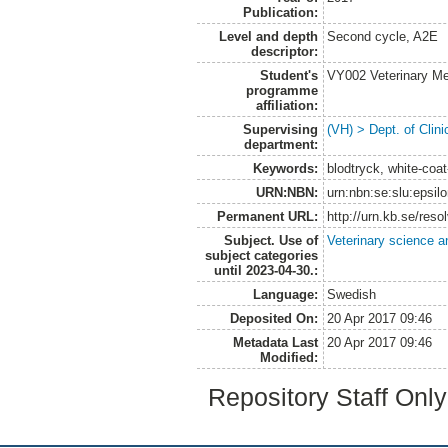
Publication:
Level and depth
Second cycle, A2E
descriptor:
Student's
VY002 Veterinary M
programme
affiliation:
Supervising
(VH) > Dept. of Clini
department:
Keywords:
blodtryck, white-coa
URN:NBN:
urn:nbn:se:slu:epsil
Permanent URL:
http://urn.kb.se/res
Subject. Use of
Veterinary science a
subject categories
until 2023-04-30.:
Language:
Swedish
Deposited On:
20 Apr 2017 09:46
Metadata Last
20 Apr 2017 09:46
Modified:
Repository Staff Onl