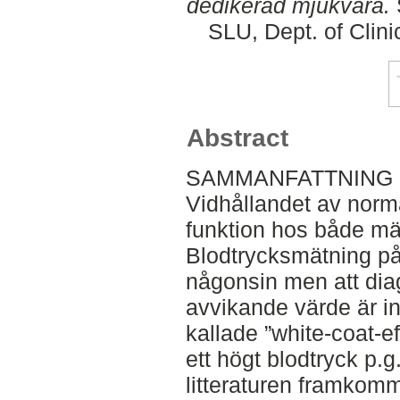
dedikerad mjukvara.
SLU, Dept. of Clini
Abstract
SAMMANFATTNING
Vidhållandet av norma
funktion hos både mä
Blodtrycksmätning på 
någonsin men att diag
avvikande värde är in
kallade ”white-coat-
ett högt blodtryck p.g
litteraturen framkomm