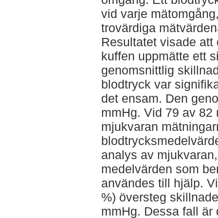
vid varje mätomgång,
trovärdiga mätvärden
Resultatet visade att
kuffen uppmätte ett s
genomsnittlig skilln
blodtryck var signifi
det ensam. Den genom
mmHg. Vid 79 av 82 
mjukvaran mätningar
blodtrycksmedelvärde
analys av mjukvaran
medelvärden som ber
användes till hjälp.
%) översteg skillnad
mmHg. Dessa fall är 