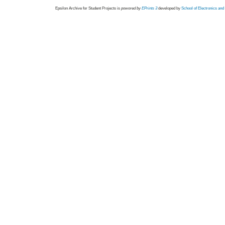
Epsilon Archive for Student Projects is
powored by
EPrints 3
developed by
School of Electronics an