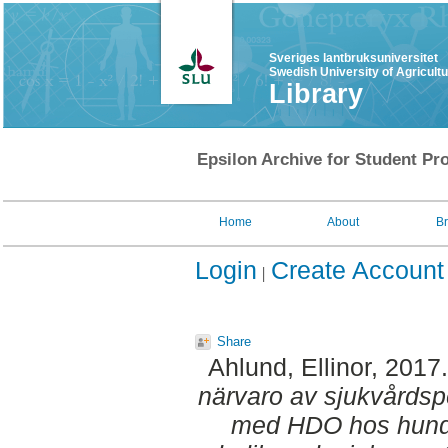
Sveriges lantbruksuniversitet
Swedish University of Agricult
Library
Epsilon Archive for Student Pro
Home
About
B
Login
Create Account
Share
Ahlund, Ellinor
, 2017
närvaro av sjukvårdsp
med HDO hos hund