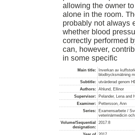
allowing the owner t
alone in the room. T
probably not always e
whether blood press
correctly performed 
can, however, contrib
in some specific
Main title:
Inverkan av kuffstor
blodtrycksmätning 
Subtitle:
utvärderad genom H
Authors:
Ahlund, Ellinor
Supervisor:
Pelander, Lena
and
Examiner:
Pettersson, Ann
Series:
Examensarbete / Sver
veterinärmedicin oc
Volume/Sequential
2017:8
designation:
Year of
2017