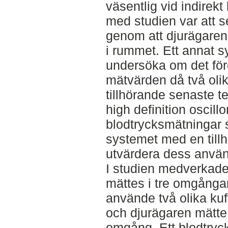
väsentlig vid indirek
med studien var att
genom att djurägaren
i rummet. Ett annat s
undersöka om det före
mätvärden då två olik
tillhörande senaste t
high definition oscill
blodtrycksmätninga
systemet med en tillh
utvärdera dess använ
I studien medverkade 
mättes i tre omgånga
använde två olika kuf
och djurägaren mätte
omgång. Ett blodtry