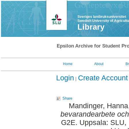
Sveriges lantbruksuniversitet
Swedish University of Agricult
Library
Epsilon Archive for Student Pro
Home
About
B
Login
Create Account
Share
Mandinger, Hanna
bevarandearbete och 
G2E. Uppsala: SLU, 