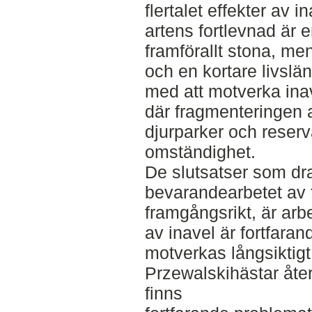
flertalet effekter av 
artens fortlevnad är e
framförallt stona, me
och en kortare livslä
med att motverka inav
där fragmenteringen a
djurparker och reserv
omständighet.
De slutsatser som dra
bevarandearbetet av
framgångsrikt, är arb
av inavel är fortfar
motverkas långsiktigt
Przewalskihästar åter
finns