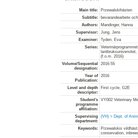
Main title:
Przewalskihästen
Subtitle:
bevarandearbete och 
Authors:
Mandinger, Hanna
Supervisor:
Jung, Jens
Examiner:
Tyden, Eva
Series:
Veterinärprogrammet
lantbruksuniversitet
(f.o.m. 2016)
Volume/Sequential
2016:55
designation:
Year of
2016
Publication:
Level and depth
First cycle, G2E
descriptor:
Student's
VY002 Veterinary M
programme
affiliation:
Supervising
(VH) > Dept. of Anim
department:
Keywords:
Przewalskis vildhäst
conservation, inbree