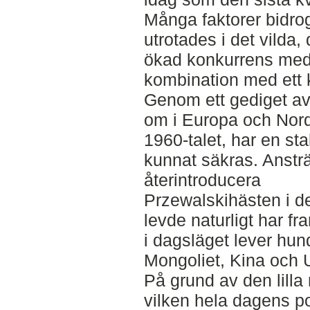
Många faktorer bidrog
utrotades i det vilda
ökad konkurrens med
kombination med ett k
Genom ett gediget av
om i Europa och Norda
1960-talet, har en st
kunnat säkras. Ansträ
återintroducera
Przewalskihästen i d
levde naturligt har f
i dagsläget lever hund
Mongoliet, Kina och 
På grund av den lilla
vilken hela dagens p