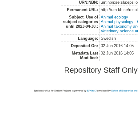
URN:NBN:
urn:nbn:se:slu:epsil
Permanent URL:
http://urn.kb.se/res
Subject. Use of
Animal ecology
subject categories
Animal physiology -
until 2023-04-30.:
Animal taxonomy an
Veterinary science a
Language:
Swedish
Deposited On:
02 Jun 2016 14:05
Metadata Last
02 Jun 2016 14:05
Modified:
Repository Staff Onl
Epsilon Archive for Student Projects is
powored by
EPrints 3
developed by
School of Electronics an