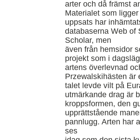
arter och då främst a
Materialet som ligger 
uppsats har inhämtats
databaserna Web of 
Scholar, men
även från hemsidor s
projekt som i dagsläge
artens överlevnad och 
Przewalskihästen är e
talet levde vilt på E
utmärkande drag är 
kroppsformen, den gu
upprättstående mane
pannlugg. Arten har a
ses
idag som den sista k