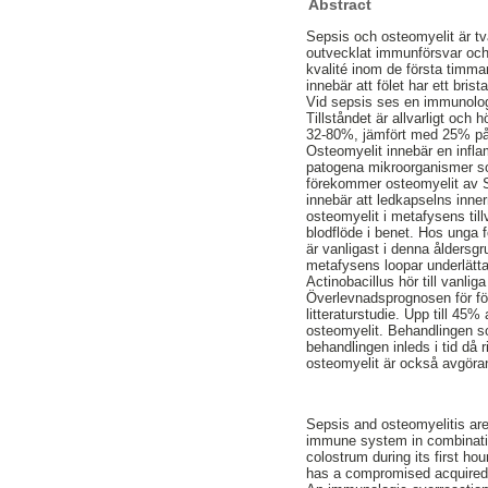
Abstract
Sepsis och osteomyelit är två
outvecklat immunförsvar och b
kvalité inom de första timmar
innebär att fölet har ett bri
Vid sepsis ses en immunologi
Tillståndet är allvarligt och
32-80%, jämfört med 25% på 
Osteomyelit innebär en infla
patogena mikroorganismer som 
förekommer osteomyelit av S-
innebär att ledkapselns inner
osteomyelit i metafysens till
blodflöde i benet. Hos unga f
är vanligast i denna åldersgru
metafysens loopar underlättar
Actinobacillus hör till vanli
Överlevnadsprognosen för fö
litteraturstudie. Upp till 45%
osteomyelit. Behandlingen so
behandlingen inleds i tid då
osteomyelit är också avgöra
Sepsis and osteomyelitis are
immune system in combination
colostrum during its first h
has a compromised acquired 