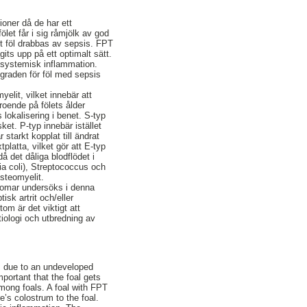
ioner då de har ett
ölet får i sig råmjölk av god
att föl drabbas av sepsis. FPT
gits upp på ett optimalt sätt.
n systemisk inflammation.
sgraden för föl med sepsis
lit, vilket innebär att
eroende på fölets ålder
lokalisering i benet. S-typ
ket. P-typ innebär istället
 starkt kopplat till ändrat
platta, vilket gör att E-typ
då det dåliga blodflödet i
hia coli), Streptococcus och
osteomyelit.
domar undersöks i denna
isk artrit och/eller
om är det viktigt att
tiologi och utbredning av
ns due to an undeveloped
portant that the foal gets
among foals. A foal with FPT
’s colostrum to the foal.