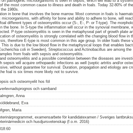
 on pathogenic microorganisms is seen in sepsis, which will lead to a system
 of the most common cause to illness and death in foals. Today 32-80% of the 
 the 1980s.
ation in bone that involves the bone marrow. Most common in foals is haemat
microorganisms, with affinity for bone and ability to adhere to bone, will rea
oal different types of osteomyelitis occur (S-, E-, P- or T-type). The morphol
 in the bone. In S-type the inflammation will occur in the synovial membrane, 
fected. P-type osteomyelitis is seen in the metaphyseal part of growth plate a
ocation of osteomyelitis is strongly correlated with the changing blood flow in
sis, therefore E-type is most common in this age group. In older foals these
 This is due to the low blood flow in the metaphysical loops that enables bacte
Escherichia coli in Sweden), Streptococcus and Actinobacillus are among th
samples from foals with sepsis and osteomyelitis.
 and osteomyelitis and a possible correlation between the diseases are investiga
sepsis will acquire orthopaedic infections as well (septic artritis and/or oste
sive, without guarantee for survival. Duration, propagation and etiology are cruc
he foal is six times more likely not to survive.
epsis och osteomyelit hos föl
verlevnadsprognos och samband
almgren, Anna
kiöldebrand, Eva
öfgren, Maria
eterinärprogrammet, examensarbete för kandidatexamen / Sveriges lantbruksun
eterinärmedicin och husdjursvetenskap (f.o.m. 2016)
018:60