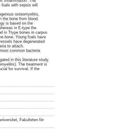
ic inflammation. The
foals with sepsis will
ogenous osteomyelitis,
ch the bone from blood.
ogy is based on the
whereas in E-type the
nd in Ttype bones in carpus
 the bone. Young foals have
 vessels have degenerated
ria to attach.
e most common bacteria
ted in this literature study.
omyelitis). The treatment is
ial for survival. If the
iversitet, Fakulteten för