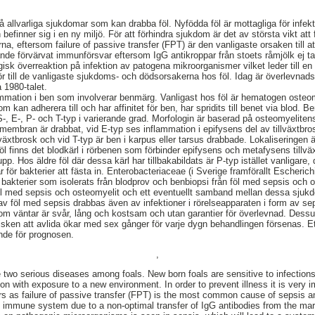
 allvarliga sjukdomar som kan drabba föl. Nyfödda föl är mottagliga för infekt
efinner sig i en ny miljö. För att förhindra sjukdom är det av största vikt att f
na, eftersom failure of passive transfer (FPT) är den vanligaste orsaken till 
stande förvärvat immunförsvar eftersom IgG antikroppar från stoets råmjölk ej ta
sk överreaktion på infektion av patogena mikroorganismer vilket leder till e
 hör till de vanligaste sjukdoms- och dödsorsakerna hos föl. Idag är överlevnad
1980-talet.
mmation i ben som involverar benmärg. Vanligast hos föl är hematogen osteomye
kan adherera till och har affinitet för ben, har spridits till benet via blod. B
, E-, P- och T-typ i varierande grad. Morfologin är baserad på osteomyelitens 
membran är drabbat, vid E-typ ses inflammation i epifysens del av tillväxtbros
växtbrosk och vid T-typ är ben i karpus eller tarsus drabbade. Lokaliseringen är
öl finns det blodkärl i rörbenen som förbinder epifysens och metafysens tillväxt
pp. Hos äldre föl där dessa kärl har tillbakabildats är P-typ istället vanligare, 
 för bakterier att fästa in. Enterobacteriaceae (i Sverige framförallt Escheric
ga bakterier som isolerats från blodprov och benbiopsi från föl med sepsis och 
l med sepsis och osteomyelit och ett eventuellt samband mellan dessa sjuk
 av föl med sepsis drabbas även av infektioner i rörelseapparaten i form av sept
m väntar är svår, lång och kostsam och utan garantier för överlevnad. Dessut
 risken att avlida ökar med sex gånger för varje dygn behandlingen försenas. E
nde för prognosen.
,
 two serious diseases among foals. New born foals are sensitive to infectio
 with exposure to a new environment. In order to prevent illness it is very im
ours as failure of passive transfer (FPT) is the most common cause of sepsis 
immune system due to a non-optimal transfer of IgG antibodies from the mare