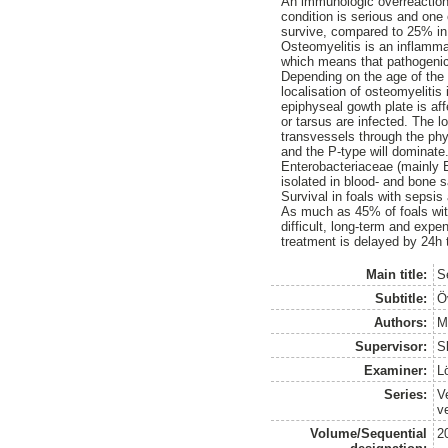
An immunologic overreaction
condition is serious and one
survive, compared to 25% in
Osteomyelitis is an inflamm
which means that pathogenic 
Depending on the age of the f
localisation of osteomyelitis
epiphyseal gowth plate is af
or tarsus are infected. The l
transvessels through the phy
and the P-type will dominate.
Enterobacteriaceae (mainly 
isolated in blood- and bone 
Survival in foals with sepsis
As much as 45% of foals with 
difficult, long-term and expen
treatment is delayed by 24h t
Main title:
S
Subtitle:
Ö
Authors:
M
Supervisor:
S
Examiner:
L
Series:
V
v
Volume/Sequential
2