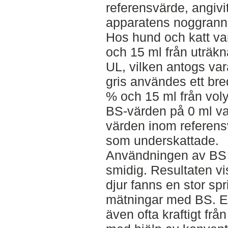
referensvärde, angivit 
apparatens noggrannhe
Hos hund och katt va
och 15 ml från uträk
UL, vilken antogs va
gris användes ett bre
% och 15 ml från vol
BS-värden på 0 ml va
värden inom referensv
som underskattade.
Användningen av BS 
smidig. Resultaten v
djur fanns en stor spr
mätningar med BS. E
även ofta kraftigt fr