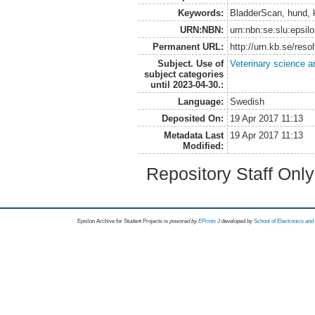
Keywords:
BladderScan, hund, k
URN:NBN:
urn:nbn:se:slu:epsil
Permanent URL:
http://urn.kb.se/res
Subject. Use of
Veterinary science a
subject categories
until 2023-04-30.:
Language:
Swedish
Deposited On:
19 Apr 2017 11:13
Metadata Last
19 Apr 2017 11:13
Modified:
Repository Staff Onl
Epsilon Archive for Student Projects is
powored by
EPrints 3
developed by
School of Electronics an