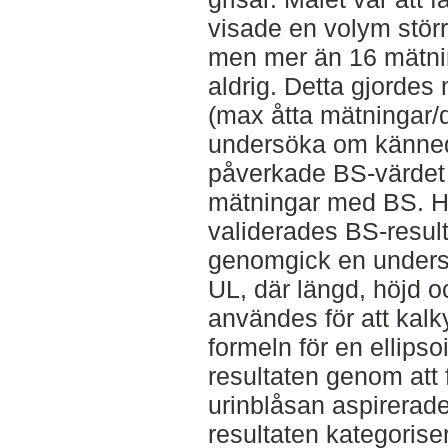
visade en volym störr
men mer än 16 mätnin
aldrig. Detta gjorde
(max åtta mätningar/d
undersöka om känne
påverkade BS-värdet
mätningar med BS. H
validerades BS-resul
genomgick en unders
UL, där längd, höjd o
användes för att kalk
formeln för en ellips
resultaten genom att 
urinblåsan aspirerad
resultaten kategoriser