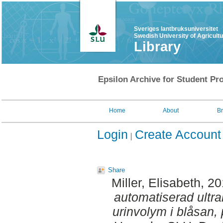
Sveriges lantbruksuniversitet
Swedish University of Agricult
Library
Epsilon Archive for Student Pro
Home
About
B
Login
Create Account
Share
Miller, Elisabeth
, 2
automatiserad ultra
urinvolym i blåsan, 