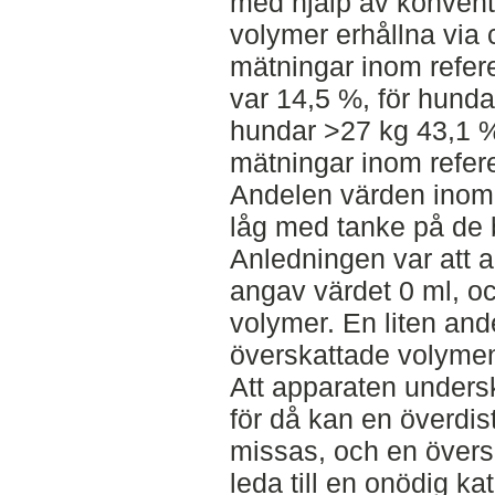
med hjälp av konventi
volymer erhållna via
mätningar inom refer
var 14,5 %, för hunda
hundar >27 kg 43,1 %
mätningar inom refer
Andelen värden inom
låg med tanke på de 
Anledningen var att a
angav värdet 0 ml, o
volymer. En liten an
överskattade volymen
Att apparaten undersk
för då kan en överdis
missas, och en övers
leda till en onödig kat