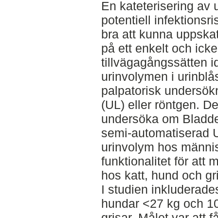
En kateterisering av 
potentiell infektionsri
bra att kunna uppskat
på ett enkelt och icke
tillvägagångssätten i
urinvolymen i urinbl
palpatorisk undersökn
(UL) eller röntgen. Den
undersöka om Bladde
semi-automatiserad U
urinvolym hos människo
funktionalitet för att
hos katt, hund och gri
I studien inkluderade
hundar <27 kg och 10
grisar. Målet var att