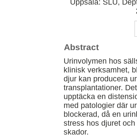
Uppsala: SLU, Dept.
Abstract
Urinvolymen hos sällsk
klinisk verksamhet, b
djur kan producera ur
transplantationer. Det
upptäcka en distensi
med patologier där ure
blockerad, då en uri
stress hos djuret och 
skador.