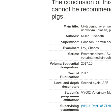
The conclusion of thi
cannot be recommende
pigs.
Main title:
Utvärdering av en se
urinvolym i blåsan, p
Authors:
Miller, Elisabeth
Supervisor:
Hansson, Kerstin
an
Examiner:
Ley, Charles
Series:
Examensarbete / Sver
veterinärmedicin oc
Volume/Sequential
2017:10
designation:
Year of
2017
Publication:
Level and depth
Second cycle, A2E
descriptor:
Student's
VY002 Veterinary M
programme
affiliation:
Supervising
(VH) > Dept. of Clini
department: