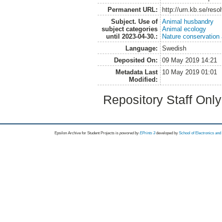
Permanent URL:
http://urn.kb.se/res
Subject. Use of
Animal husbandry
subject categories
Animal ecology
until 2023-04-30.:
Nature conservation
Language:
Swedish
Deposited On:
09 May 2019 14:21
Metadata Last
10 May 2019 01:01
Modified:
Repository Staff Onl
Epsilon Archive for Student Projects is
powored by
EPrints 3
developed by
School of Electronics an