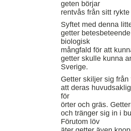
geten börjar
rentvås från sitt ryk
Syftet med denna litte
getter betesbeteende
biologisk
mångfald för att kunn
getter skulle kunna a
Sverige.
Getter skiljer sig fr
att deras huvudsakliga
för
örter och gräs. Gette
och tränger sig in i b
Förutom löv
äter getter även knop