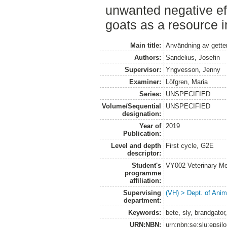
unwanted negative eff
goats as a resource i
Main title:
Användning av getter
Authors:
Sandelius, Josefin
Supervisor:
Yngvesson, Jenny
Examiner:
Löfgren, Maria
Series:
UNSPECIFIED
Volume/Sequential
UNSPECIFIED
designation:
Year of
2019
Publication:
Level and depth
First cycle, G2E
descriptor:
Student's
VY002 Veterinary M
programme
affiliation:
Supervising
(VH) > Dept. of Anim
department:
Keywords:
bete, sly, brandgato
URN:NBN:
urn:nbn:se:slu:epsil