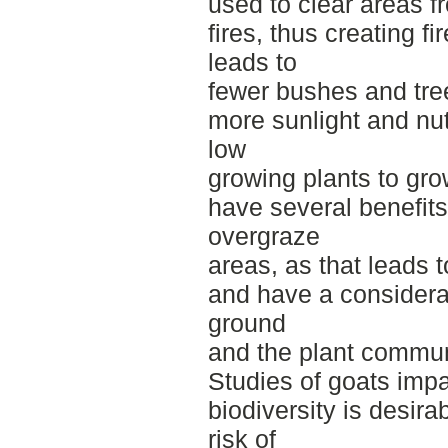
used to clear areas f
fires, thus creating f
leads to
fewer bushes and tree
more sunlight and nut
low
growing plants to gro
have several benefits,
overgraze
areas, as that leads t
and have a considera
ground
and the plant commun
Studies of goats imp
biodiversity is desira
risk of