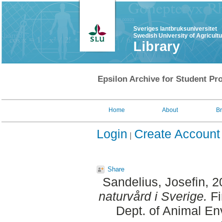
Sveriges lantbruksuniversitet
Swedish University of Agricult
Library
Epsilon Archive for Student Pro
Home
About
B
Login
Create Account
Share
Sandelius, Josefin
, 
naturvård i Sverige.
Fi
Dept. of Animal En