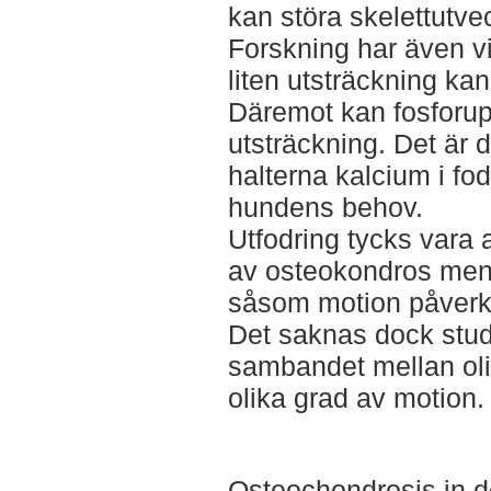
kan störa skelettutve
Forskning har även vi
liten utsträckning ka
Däremot kan fosforupp
utsträckning. Det är d
halterna kalcium i fod
hundens behov.
Utfodring tycks vara a
av osteokondros men 
såsom motion påverk
Det saknas dock stud
sambandet mellan oli
olika grad av motion.
Osteochondrosis in 