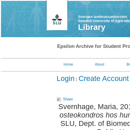
Sveriges lantbruksuniversitet
Swedish University of Agricult
Library
Epsilon Archive for Student Pro
Home
About
B
Login
Create Account
Share
Svernhage, Maria
, 20
osteokondros hos hu
SLU, Dept. of Biomed