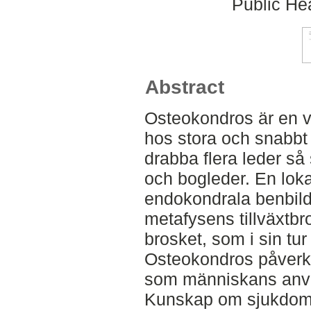
Public Hea
Abstract
Osteokondros är en va
hos stora och snabb
drabba flera leder s
och bogleder. En loka
endokondrala benbildn
metafysens tillväxtbro
brosket, som i sin tu
Osteokondros påverka
som människans anv
Kunskap om sjukdoms