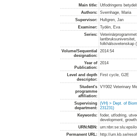
Main title:
Utfodringens betyde
Authors:
Svernhage, Maria
Supervisor:
Hultgren, Jan
Examiner:
Tydén, Eva
Series:
Veterinärprogrammet
lantbruksuniversitet,
folkhälsovetenskap (
Volume/Sequential
2014:54
designation:
Year of
2014
Publication:
Level and depth
First cycle, G2E
descriptor:
Student's
VY002 Veterinary M
programme
affiliation:
Supervising
(VH) > Dept. of Biom
department:
231231)
Keywords:
foder, utfodring, utv
development, growth,
URN:NBN:
urn:nbn:se:slu:epsil
Permanent URL:
http://urn.kb.se/res