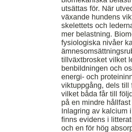
utsättas för. När utve
växande hundens vik
skelettets och ledernas
mer belastning. Biom
fysiologiska nivåer k
ämnesomsättningsrubb
tillväxtbrosket vilket l
benbildningen och ost
energi- och proteininn
viktuppgång, dels til
vilket båda får till fö
på en mindre hållfast 
Inlagring av kalcium i
finns evidens i littera
och en för hög absorp