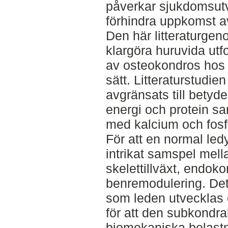
påverkar sjukdomsutve
förhindra uppkomst a
Den här litteraturgeno
klargöra huruvida utf
av osteokondros hos h
sätt. Litteraturstudien
avgränsats till betyd
energi och protein sa
med kalcium och fosf
För att en normal ledy
intrikat samspel mel
skelettillväxt, endok
benremodulering. Det
som leden utvecklas 
för att den subkondra
biomekaniska belast