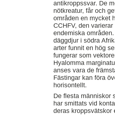
antikroppssvar. De m
nötkreatur, får och ge
områden en mycket h
CCHFV, den varierar d
endemiska områden. 
däggdjur i södra Afr
arter funnit en hög s
fungerar som vektore
Hyalomma marginatum
anses vara de främsta
Fästingar kan föra ö
horisontellt.
De flesta människor
har smittats vid kont
deras kroppsvätskor el