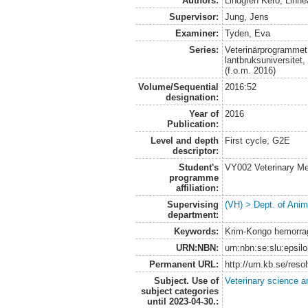
Authors:
Lindgren Kero, Linne
Supervisor:
Jung, Jens
Examiner:
Tyden, Eva
Series:
Veterinärprogrammet
lantbruksuniversitet
(f.o.m. 2016)
Volume/Sequential
2016:52
designation:
Year of
2016
Publication:
Level and depth
First cycle, G2E
descriptor:
Student's
VY002 Veterinary M
programme
affiliation:
Supervising
(VH) > Dept. of Anim
department:
Keywords:
Krim-Kongo hemorragis
URN:NBN:
urn:nbn:se:slu:epsil
Permanent URL:
http://urn.kb.se/res
Subject. Use of
Veterinary science a
subject categories
until 2023-04-30.: