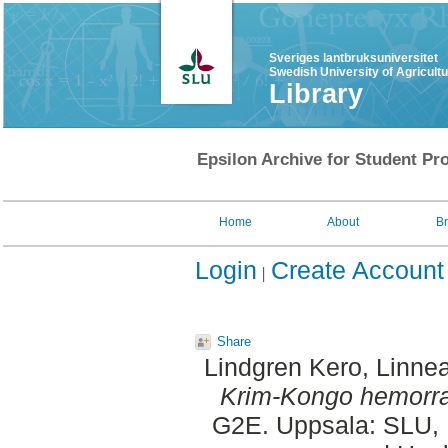
Sveriges lantbruksuniversitet
Swedish University of Agricult
Library
Epsilon Archive for Student Pro
Home
About
B
Login
Create Account
Share
Lindgren Kero, Linne
Krim-Kongo hemorrag
G2E. Uppsala: SLU, 