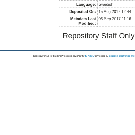
Language:
Swedish
Deposited On:
15 Aug 2017 12:44
Metadata Last
06 Sep 2017 11:16
Modified:
Repository Staff Onl
Epsilon Archive for Student Projects is
powored by
EPrints 3
developed by
School of Electronics an