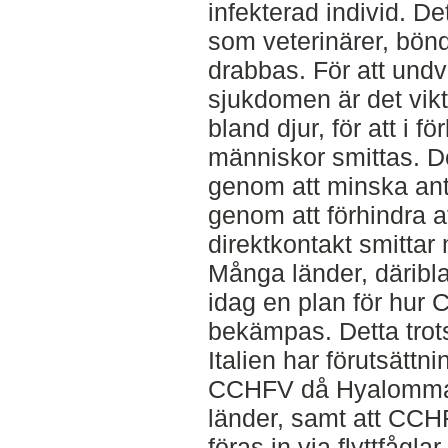
infekterad individ. De
som veterinärer, bön
drabbas. För att und
sjukdomen är det vikt
bland djur, för att i 
människor smittas. D
genom att minska anta
genom att förhindra a
direktkontakt smittar
Många länder, däribla
idag en plan för hur
bekämpas. Detta trot
Italien har förutsättn
CCHFV då Hyalomma 
länder, samt att CCHF
föras in via flyttfågl