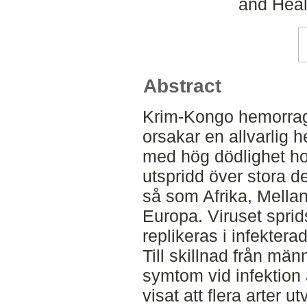
and Heal
Abstract
Krim-Kongo hemorrag
orsakar en allvarlig
med hög dödlighet ho
utspridd över stora d
så som Afrika, Mella
Europa. Viruset sprid
replikeras i infekter
Till skillnad från män
symtom vid infektion
visat att flera arter u