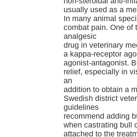
non-steroidal anti-in
usually used as a mea
In many animal speci
combat pain. One of 
analgesic
drug in veterinary me
a kappa-receptor agon
agonist-antagonist. 
relief, especially in 
an
addition to obtain a 
Swedish district veter
guidelines
recommend adding bu
when castrating bull 
attached to the treat