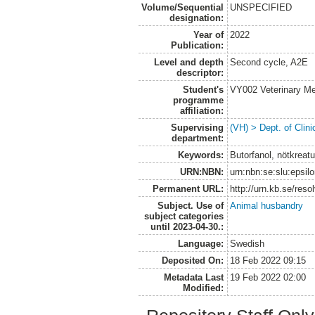
Volume/Sequential
UNSPECIFIED
designation:
Year of
2022
Publication:
Level and depth
Second cycle, A2E
descriptor:
Student's
VY002 Veterinary M
programme
affiliation:
Supervising
(VH) > Dept. of Clini
department:
Keywords:
Butorfanol, nötkreat
URN:NBN:
urn:nbn:se:slu:epsil
Permanent URL:
http://urn.kb.se/res
Subject. Use of
Animal husbandry
subject categories
until 2023-04-30.:
Language:
Swedish
Deposited On:
18 Feb 2022 09:15
Metadata Last
19 Feb 2022 02:00
Modified: