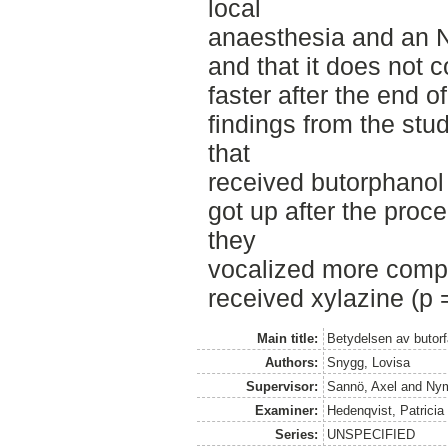
local
anaesthesia and an N
and that it does not c
faster after the end o
findings from the stu
that
received butorphanol
got up after the proc
they
vocalized more comp
received xylazine (p 
Main title:
Betydelsen av butorf
Authors:
Snygg, Lovisa
Supervisor:
Sannö, Axel
and
Nym
Examiner:
Hedenqvist, Patricia
Series:
UNSPECIFIED