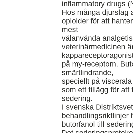
inflammatory drugs (
Hos många djurslag 
opioider för att hante
mest
välanvända analgeti
veterinärmedicinen ä
kappareceptoragonist
på my-receptorn. But
smärtlindrande,
speciellt på viscera
som ett tillägg för at
sedering.
I svenska Distriktsve
behandlingsriktlinjer 
butorfanol till sederi
Det sederingsprotokol