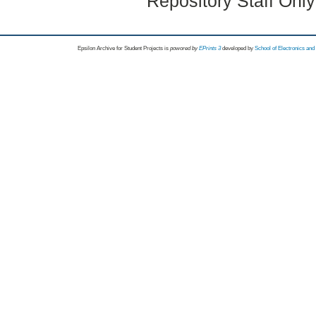
Repository Staff Onl
Epsilon Archive for Student Projects is
powored by
EPrints 3
developed by
School of Electronics an