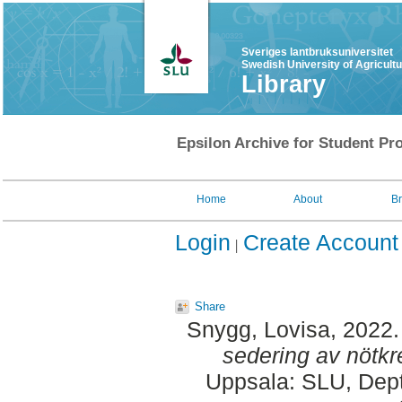
Sveriges lantbruksuniversitet
Swedish University of Agricult
Library
Epsilon Archive for Student Pro
Home
About
B
Login
Create Account
Share
Snygg, Lovisa
, 2022
sedering av nötkr
Uppsala: SLU, Dept.