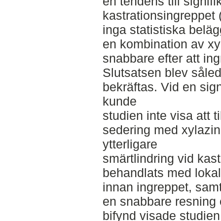
en tendens till signif
kastrationsingreppet 
inga statistiska beläg
en kombination av xyl
snabbare efter att ing
Slutsatsen blev såle
bekräftas. Vid en sig
kunde
studien inte visa att ti
sedering med xylazi
ytterligare
smärtlindring vid kas
behandlats med loka
innan ingreppet, samt a
en snabbare resning e
bifynd visade studien 