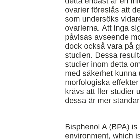
detta endast är en i
ovarier föreslås att 
som undersöks vidare 
ovarierna. Att inga si
påvisas avseende mor
dock också vara på gr
studien. Dessa resulta
studier inom detta om
med säkerhet kunna u
morfologiska effekter
krävs att fler studier
dessa är mer standar
Bisphenol A (BPA) is 
environment, which i