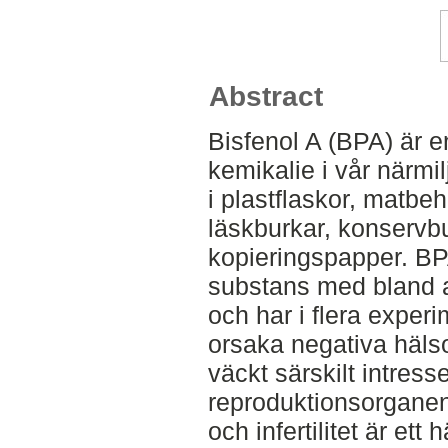
Abstract
Bisfenol A (BPA) är 
kemikalie i vår närm
i plastflaskor, matbeh
läskburkar, konservbu
kopieringspapper. BP
substans med bland 
och har i flera experi
orsaka negativa häls
väckt särskilt intres
reproduktionsorganen
och infertilitet är ett