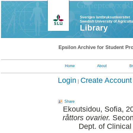
Sveriges lantbruksuniversitet
Swedish University of Agricult
Library
Epsilon Archive for Student Pro
Home
About
B
Login
Create Account
Share
Ekoutsidou, Sofia
, 2
råttors ovarier.
Second
Dept. of Clinica