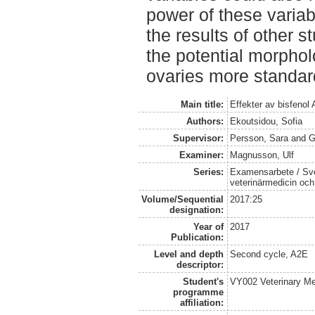
power of these variabl
the results of other s
the potential morphol
ovaries more standard
Main title:
Effekter av bisfenol 
Authors:
Ekoutsidou, Sofia
Supervisor:
Persson, Sara
and
G
Examiner:
Magnusson, Ulf
Series:
Examensarbete / Sver
veterinärmedicin oc
Volume/Sequential
2017:25
designation:
Year of
2017
Publication:
Level and depth
Second cycle, A2E
descriptor:
Student's
VY002 Veterinary M
programme
affiliation: