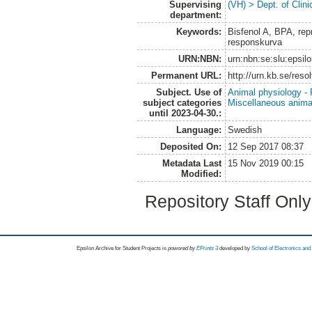
Supervising
(VH) > Dept. of Clini
department:
Keywords:
Bisfenol A, BPA, repr
responskurva
URN:NBN:
urn:nbn:se:slu:epsil
Permanent URL:
http://urn.kb.se/res
Subject. Use of
Animal physiology -
subject categories
Miscellaneous anima
until 2023-04-30.:
Language:
Swedish
Deposited On:
12 Sep 2017 08:37
Metadata Last
15 Nov 2019 00:15
Modified:
Repository Staff Onl
Epsilon Archive for Student Projects is
powored by
EPrints 3
developed by
School of Electronics an