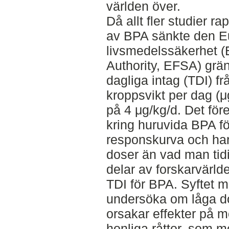
världen över.
Då allt fler studier r
av BPA sänkte den E
livsmedelssäkerhet 
Authority, EFSA) grän
dagliga intag (TDI) f
kroppsvikt per dag (μg/
på 4 μg/kg/d. Det fö
kring huruvida BPA fö
responskurva och har 
doser än vad man tidig
delar av forskarvärld
TDI för BPA. Syftet m
undersöka om låga d
orsakar effekter på m
honliga råttor, som m