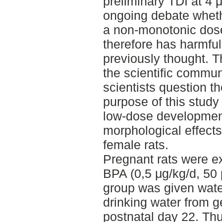
preliminary TDI at 4 
ongoing debate whethe
a non-monotonic dos
therefore has harmful
previously thought. T
the scientific comm
scientists question t
purpose of this study
low-dose developmen
morphological effects
female rats.
Pregnant rats were ex
BPA (0,5 μg/kg/d, 50 
group was given wate
drinking water from g
postnatal day 22. Thu