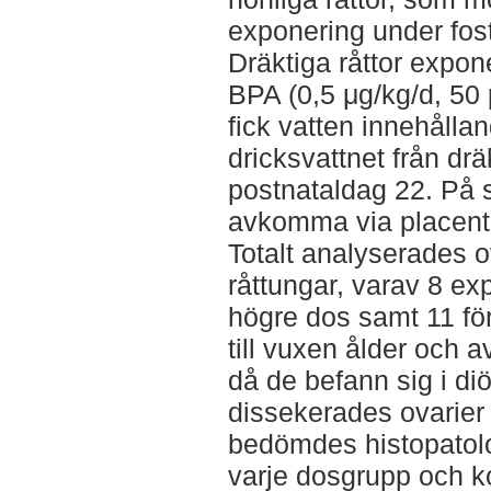
exponering under fost
Dräktiga råttor expon
BPA (0,5 μg/kg/d, 50 
fick vatten innehålla
dricksvattnet från drä
postnataldag 22. På 
avkomma via placenta 
Totalt analyserades o
råttungar, varav 8 ex
högre dos samt 11 för
till vuxen ålder och 
då de befann sig i diö
dissekerades ovarier
bedömdes histopatolo
varje dosgrupp och k