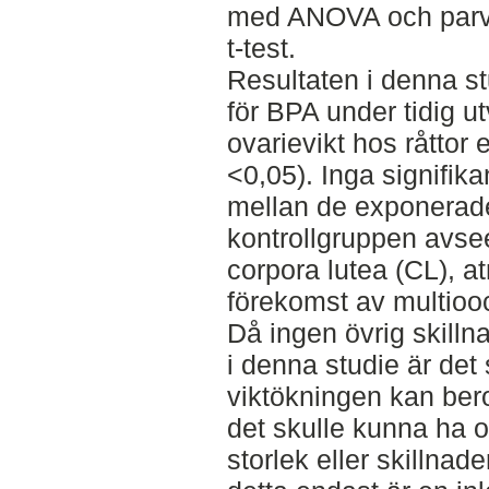
med ANOVA och parvi
t-test.
Resultaten i denna st
för BPA under tidig ut
ovarievikt hos råttor
<0,05). Inga signifik
mellan de exponerad
kontrollgruppen avseen
corpora lutea (CL), atr
förekomst av multioocyt
Då ingen övrig skilln
i denna studie är det 
viktökningen kan bero
det skulle kunna ha o
storlek eller skillnade