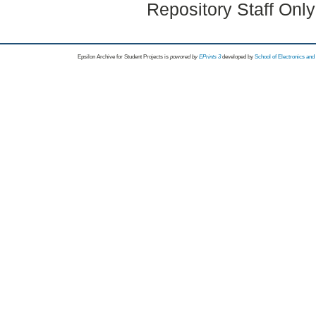
Repository Staff Onl
Epsilon Archive for Student Projects is
powored by
EPrints 3
developed by
School of Electronics an