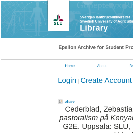
Sveriges lantbruksuniversitet
Swedish University of Agricult
Library
Epsilon Archive for Student Pro
Home
About
B
Login
Create Account
Share
Cederblad, Zebastia
pastoralism på Kenya
G2E. Uppsala: SLU, 