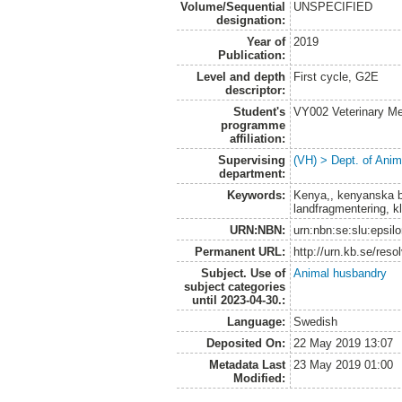
Volume/Sequential
UNSPECIFIED
designation:
Year of
2019
Publication:
Level and depth
First cycle, G2E
descriptor:
Student's
VY002 Veterinary M
programme
affiliation:
Supervising
(VH) > Dept. of Anim
department:
Keywords:
Kenya,, kenyanska b
landfragmentering, k
URN:NBN:
urn:nbn:se:slu:epsil
Permanent URL:
http://urn.kb.se/res
Subject. Use of
Animal husbandry
subject categories
until 2023-04-30.:
Language:
Swedish
Deposited On:
22 May 2019 13:07
Metadata Last
23 May 2019 01:00
Modified: