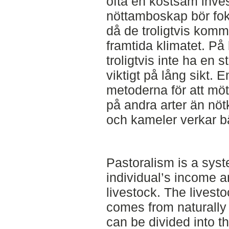
ofta en kostsam inves
nöttamboskap bör fo
då de troligtvis komm
framtida klimatet. På
troligtvis inte ha en 
viktigt på lång sikt. 
metoderna för att möta
på andra arter än nötk
och kameler verkar b
Pastoralism is a sys
individual’s income 
livestock. The livest
comes from naturally
can be divided into t