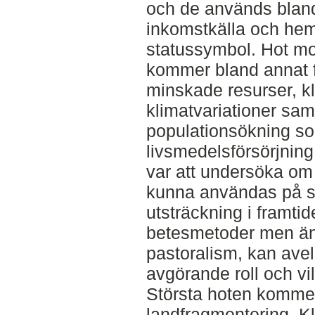
och de används blan
inkomstkälla och hem
statussymbol. Hot mot 
kommer bland annat 
minskade resurser, k
klimatvariationer sa
populationsökning so
livsmedelsförsörjning
var att undersöka o
kunna användas på 
utsträckning i framtid
betesmetoder men än
pastoralism, kan avel
avgörande roll och vil
Största hoten kommer
landfragmentering. K