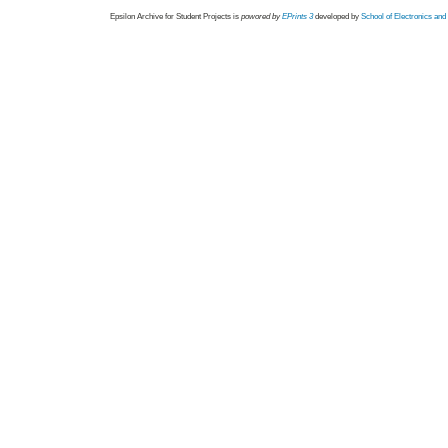
Epsilon Archive for Student Projects is
powored by
EPrints 3
developed by
School of Electronics an