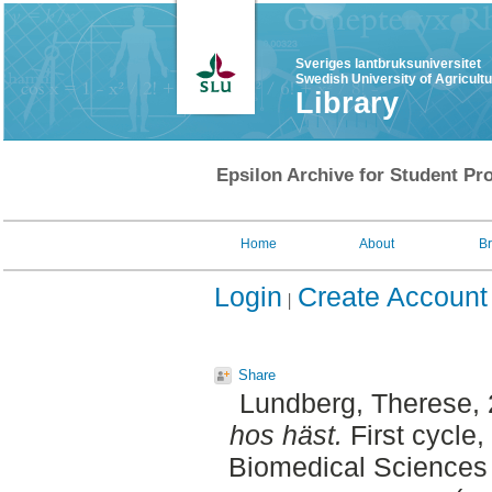
Sveriges lantbruksuniversitet
Swedish University of Agricult
Library
Epsilon Archive for Student Pro
Home
About
B
Login
Create Account
Share
Lundberg, Therese
,
hos häst.
First cycle
Biomedical Sciences 