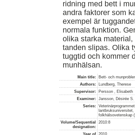
ridning med bett i m
andra faktorer som ka
exempel är tuggandet
normala funktion. Ge
olika starka material
tanden slipas. Olika t
tuggtid och kommer d
munhälsan.
Main title:
Bett- och munproble
Authors:
Lundberg, Therese
Supervisor:
Persson , Elisabeth
Examiner:
Jansson, Désirée S.
Series:
Veterinärprogrammet
lantbruksuniversitet,
folkhälsovetenskap (
Volume/Sequential
2010:8
designation:
Year of
2010