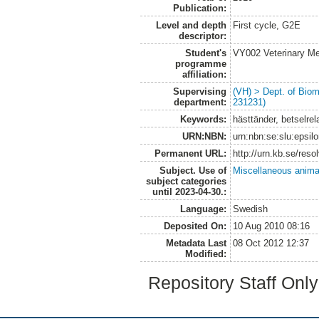
Publication:
Level and depth
First cycle, G2E
descriptor:
Student's
VY002 Veterinary M
programme
affiliation:
Supervising
(VH) > Dept. of Biom
department:
231231)
Keywords:
hästtänder, betselrel
URN:NBN:
urn:nbn:se:slu:epsil
Permanent URL:
http://urn.kb.se/res
Subject. Use of
Miscellaneous anima
subject categories
until 2023-04-30.:
Language:
Swedish
Deposited On:
10 Aug 2010 08:16
Metadata Last
08 Oct 2012 12:37
Modified:
Repository Staff Onl