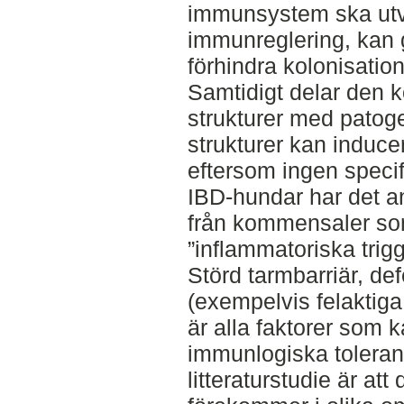
immunsystem ska utv
immunreglering, kan g
förhindra kolonisatio
Samtidigt delar den 
strukturer med patog
strukturer kan induc
eftersom ingen specif
IBD-hundar har det ant
från kommensaler so
”inflammatoriska trigg
Störd tarmbarriär, d
(exempelvis felaktig
är alla faktorer som
immunlogiska tolerans
litteraturstudie är a