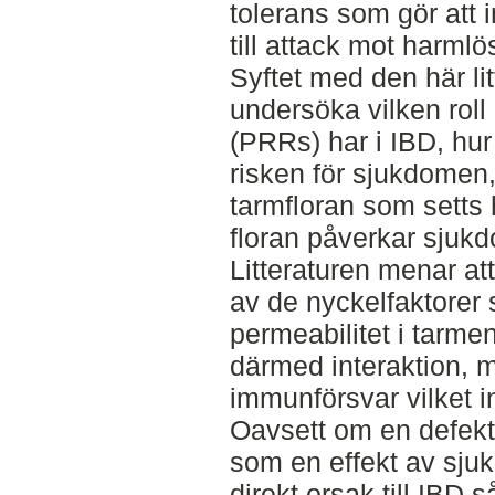
tolerans som gör att 
till attack mot harmlö
Syftet med den här lit
undersöka vilken roll
(PRRs) har i IBD, hur
risken för sjukdomen,
tarmfloran som setts
floran påverkar sju
Litteraturen menar att
av de nyckelfaktorer
permeabilitet i tarm
därmed interaktion, 
immunförsvar vilket i
Oavsett om en defek
som en effekt av sju
direkt orsak till IBD så