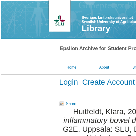
Sveriges lantbruksuniversitet
Swedish University of Agricult
Library
Epsilon Archive for Student Pro
Home
About
B
Login
Create Account
Share
Huitfeldt, Klara
, 2
inflammatory bowel 
G2E. Uppsala: SLU, D