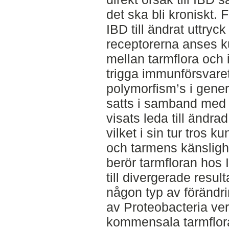
det ska bli kroniskt. 
IBD till ändrat uttryc
receptorerna anses k
mellan tarmflora och 
trigga immunförsvaret
polymorfism’s i gene
satts i samband med 
visats leda till ändra
vilket i sin tur tros 
och tarmens känslighe
berör tarmfloran hos
till divergerade result
någon typ av förändri
av Proteobacteria v
kommensala tarmfloran