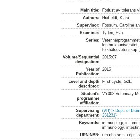
Main title:
Förlust av tolerans 
Authors:
Huitfeldt, Klara
Supervisor:
Fossum, Caroline
a
Examiner:
Tyden, Eva
Series:
Veterinärprogrammet
lantbruksuniversitet,
folkhälsovetenskap (
Volume/Sequential
2015:07
designation:
Year of
2015
Publication:
Level and depth
First cycle, G2E
descriptor:
Student's
VY002 Veterinary M
programme
affiliation:
Supervising
(VH) > Dept. of Biom
department:
231231)
Keywords:
immunologi, inflamm
immunology, intestin
URN:NBN:
urn:nbn:se:slu:epsil