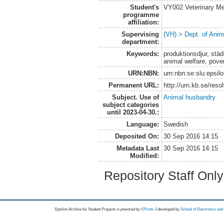
Student's
VY002 Veterinary M
programme
affiliation:
Supervising
(VH) > Dept. of Anim
department:
Keywords:
produktionsdjur, städe
animal welfare, pove
URN:NBN:
urn:nbn:se:slu:epsil
Permanent URL:
http://urn.kb.se/res
Subject. Use of
Animal husbandry
subject categories
until 2023-04-30.:
Language:
Swedish
Deposited On:
30 Sep 2016 14:15
Metadata Last
30 Sep 2016 14:15
Modified:
Repository Staff Onl
Epsilon Archive for Student Projects is
powored by
EPrints 3
developed by
School of Electronics an