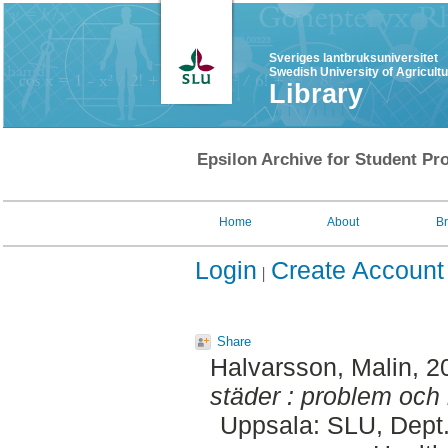
Sveriges lantbruksuniversitet
Swedish University of Agricult
Library
Epsilon Archive for Student Pro
Home
About
B
Login
Create Account
Share
Halvarsson, Malin
, 2
städer : problem och 
Uppsala: SLU, Dept.