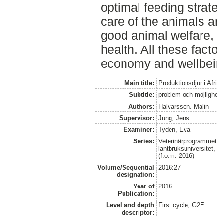
optimal feeding strat
care of the animals ar
good animal welfare,
health. All these fact
economy and wellbein
Main title:
Produktionsdjur i Afr
Subtitle:
problem och möjlighe
Authors:
Halvarsson, Malin
Supervisor:
Jung, Jens
Examiner:
Tyden, Eva
Series:
Veterinärprogrammet
lantbruksuniversitet
(f.o.m. 2016)
Volume/Sequential
2016:27
designation:
Year of
2016
Publication:
Level and depth
First cycle, G2E
descriptor: