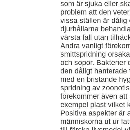
som är sjuka eller ska
problem att den veter
vissa ställen är dåli
djurhållarna behandla
värsta fall utan tillrä
Andra vanligt förek
smittspridning orsaka
och sopor. Bakterier oc
den dåligt hanterade
med en bristande hygi
spridning av zoonoti
förekommer även att d
exempel plast vilket
Positiva aspekter är a
människorna ut ur fa
till färska livsmedel vi