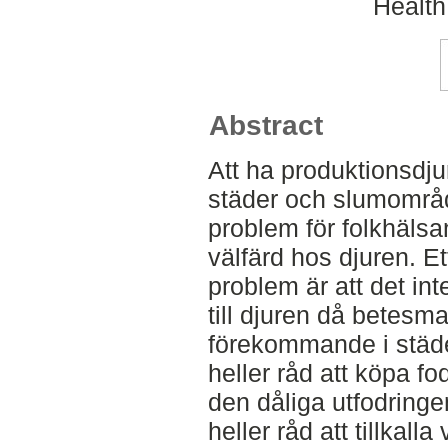
Health
Abstract
Att ha produktionsdjur
städer och slumområd
problem för folkhäls
välfärd hos djuren. 
problem är att det inte
till djuren då betesma
förekommande i städe
heller råd att köpa f
den dåliga utfodring
heller råd att tillkalla