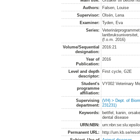
Main title:
Orsaker till bettfel h
Authors:
Falsen, Louise
Supervisor:
Olsén, Lena
Examiner:
Tyden, Eva
Series:
Veterinärprogrammet
lantbruksuniversitet
(f.o.m. 2016)
Volume/Sequential
2016:21
designation:
Year of
2016
Publication:
Level and depth
First cycle, G2E
descriptor:
Student's
VY002 Veterinary M
programme
affiliation:
Supervising
(VH) > Dept. of Biom
department:
231231)
Keywords:
bettfel, kanin, orsak
dental disease
URN:NBN:
urn:nbn:se:slu:epsil
Permanent URL:
http://urn.kb.se/res
Subject. Use of
Animal diseases