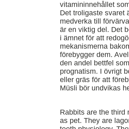
vitamininnehållet so
Det troligaste svaret 
medverka till förvärva
är en viktig del. Det
i ämnet för att redogö
mekanismerna bakom 
förebygger dem. Avel
den andel bettfel so
prognatism. I övrigt 
eller gräs för att för
Müsli bör undvikas he
Rabbits are the thir
as pet. They are lag
teeth physiology. The