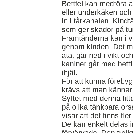
Bettfel kan medföra a
eller underkäken och 
in i tårkanalen. Kind
som ger skador på tu
Framtänderna kan i vi
genom kinden. Det me
äta, går ned i vikt oc
kaniner går med bettfe
ihjäl.
För att kunna förebyg
krävs att man känner 
Syftet med denna litt
på olika tänkbara orsak
visar att det finns fler
De kan enkelt delas i
förvärvade. Den trolig