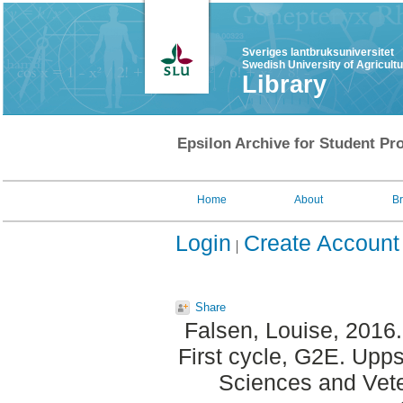
Sveriges lantbruksuniversitet
Swedish University of Agricult
Library
Epsilon Archive for Student Pro
Home
About
B
Login
Create Account
Share
Falsen, Louise
, 2016
First cycle, G2E. Upp
Sciences and Veter