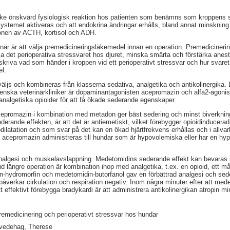
icke önskvärd fysiologisk reaktion hos patienten som benämns som kroppens s
ystemet aktiveras och att endokrina ändringar erhålls, bland annat minsknin
ionen av ACTH, kortisol och ADH.
erinär är att välja premedicineringsläkemedel innan en operation. Premedicine
ka det perioperativa stressvaret hos djuret, minska smärta och förstärka anes
eskriva vad som händer i kroppen vid ett perioperativt stressvar och hur svar
l.
ljs och kombineras från klasserna sedativa, analgetika och antikolinergika.
nska veterinärkliniker är dopaminantagonisten acepromazin och alfa2-agoni
nalgetiska opioider för att få ökade sederande egenskaper.
acepromazin i kombination med metadon ger bäst sedering och minst biverknin
erande effekten, är att det är antiemetiskt, vilket förebygger opioidinducerad
ilatation och som svar på det kan en ökad hjärtfrekvens erhållas och i allvarlig
te acepromazin administreras till hundar som är hypovolemiska eller har en hypot
analgesi och muskelavslappning. Medetomidins sederande effekt kan bevaras
id längre operation är kombination ihop med analgetika, t.ex. en opioid, ett m
-hydromorfin och medetomidin-butorfanol gav en förbättrad analgesi och sede
åverkar cirkulation och respiration negativ. Inom några minuter efter att med
att effektivt förebygga bradykardi är att administrera antikolinergikan atropin m
remedicinering och perioperativt stressvar hos hundar
vedehag, Therese