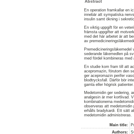
Abstract
En operation framkallar en 
innebär att sympatiska nervs
insulin samt ökning i sekret
En viktig uppgift för en vet
främsta uppgifter att motver
med det här arbetet är att b
av premedicineringsläkemede
Premedicineringsläkemedel vä
sederande läkemedlen på sve
med fördel kombineras med a
En studie kom fram till att 
acepromazin, förutom den sed
ger acepromazin perifer vasod
blodtrycksfall. Därför bör in
gamla eller högrisk patienter.
Medetomidin ger sedering, 
analgesin är mer kortlivad. V
kombinationerna medetomidin
observeras att medetomidin p
erhålls bradykardi. Ett sätt 
medetomidin administreras.
Main title:
P
Authors:
S