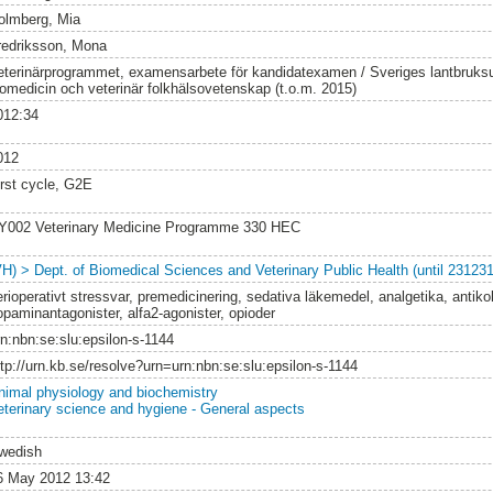
olmberg, Mia
redriksson, Mona
eterinärprogrammet, examensarbete för kandidatexamen / Sveriges lantbruksuni
iomedicin och veterinär folkhälsovetenskap (t.o.m. 2015)
012:34
012
irst cycle, G2E
Y002 Veterinary Medicine Programme 330 HEC
VH) > Dept. of Biomedical Sciences and Veterinary Public Health (until 231231
rioperativt stressvar, premedicinering, sedativa läkemedel, analgetika, antikol
opaminantagonister, alfa2-agonister, opioder
rn:nbn:se:slu:epsilon-s-1144
ttp://urn.kb.se/resolve?urn=urn:nbn:se:slu:epsilon-s-1144
nimal physiology and biochemistry
eterinary science and hygiene - General aspects
wedish
6 May 2012 13:42