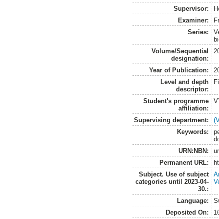
Supervisor:
H
Examiner:
F
Series:
V
b
Volume/Sequential
2
designation:
Year of Publication:
2
Level and depth
F
descriptor:
Student's programme
V
affiliation:
Supervising department:
(
Keywords:
pe
d
URN:NBN:
u
Permanent URL:
h
Subject. Use of subject
A
categories until 2023-04-
V
30.:
Language:
S
Deposited On:
1