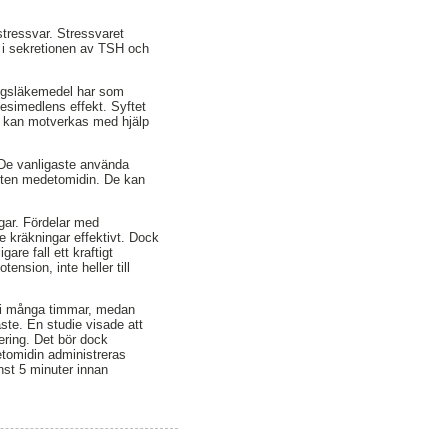
tressvar. Stressvaret
g i sekretionen av TSH och
ringsläkemedel har som
tesimedlens effekt. Syftet
et kan motverkas med hjälp
 De vanligaste använda
sten medetomidin. De kan
gar. Fördelar med
e kräkningar effektivt. Dock
are fall ett kraftigt
ension, inte heller till
 i många timmar, medan
åste. En studie visade att
ring. Det bör dock
etomidin administreras
inst 5 minuter innan