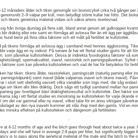
12 månaders ålder och tiken genomgår sin brunstcykel cirka två gånger per år
 genomsnitt 2–9 valpar per kull, men betydligt större kullar har fötts. Det biolo
ns och tikens genetiska material vidare och säkra artens överlevnad.
sig från övriga djurslag på flera sätt, bland annat genom att gulkroppen kvars
blir dräktig eller inte samt en förmåga att avlossa fler än ett ägg per äggblås
hos hund beror på flera olika faktorer och ett mått på fertilitet är kullstorlek.
and på tikens förmåga att avlossa ägg i samband med hennes ägglossning. Tike
blir varje ägg en ny individ. På senare år har ett flertal studier gjorts för att f
en, som påverkar kullstorleken. Dessa är indirekta fysiologiska faktorer så so
ktighetslängd, spermakvalitet, inavel, rasstorlek och parningspåverkan. Syftet 
 faktorer som kan påverka kullstorleken och vad de har för betydelse för fertil
en har tiken: tikens ålder, rasstorleken, parningssätt (naturlig parning eller i
 parningstidpunkt) samt inavel (både valparnas inavel och tikens inavel). Påve
r i stort sett obefintlig oavsett vilka variabler som togs med, där såg end
 säga om tiken alls blev dräktig. Dock sågs ett tydligt samband mellan hur parni
g parning gav överlägset bäst dräktighetsresultat och kullstorlek. Den faktor 
karna såg i ett flertal studier en minskning av kullstorleken för varje ökand
ll om det var gammal eller ny inavel, vilket talar för en ännu viktigare påverka
 påslaget av den nya inaveln kommer att slås ihop med den gamla. Vid en mi
s minska effekten på kullstorleken och därigenom på fertiliteten.
,
 at 6-12 months of age and the bitch goes through heat about twice a year.
5 days and she will have in average 2-9 pups per litter, but significantly bigger
ancy is to pass along the genetical material of the male and the bitch to the o