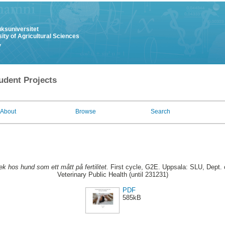
uksuniversitet
ity of Agricultural Sciences
y
udent Projects
About
Browse
Search
lek hos hund som ett mått på fertilitet.
First cycle, G2E. Uppsala: SLU, Dept.
Veterinary Public Health (until 231231)
PDF
585kB