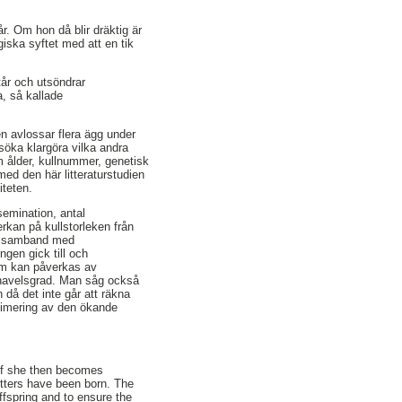
. Om hon då blir dräktig är
giska syftet med att en tik
tår och utsöndrar
a, så kallade
n avlossar flera ägg under
örsöka klargöra vilka andra
m ålder, kullnummer, genetisk
med den här litteraturstudien
iteten.
nsemination, antal
rkan på kullstorleken från
ast samband med
ngen gick till och
som kan påverkas av
e inavelsgrad. Man såg också
n då det inte går att räkna
nimering av den ökande
 If she then becomes
 litters have been born. The
ffspring and to ensure the