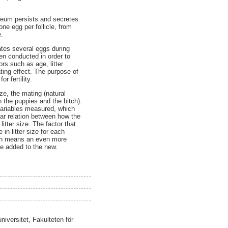
uteum persists and secretes
ne egg per follicle, from
e.
lates several eggs during
en conducted in order to
tors such as age, litter
ating effect. The purpose of
r fertility.
ize, the mating (natural
 the puppies and the bitch).
 variables measured, which
ear relation between how the
itter size. The factor that
in litter size for each
hich means an even more
 be added to the new.
iversitet, Fakulteten för