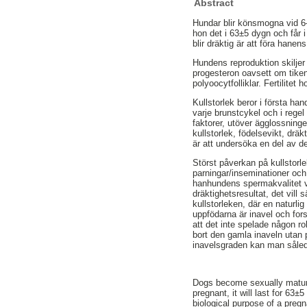
Abstract
Hundar blir könsmogna vid 6–
hon det i 63±5 dygn och får i
blir dräktig är att föra hane
Hundens reproduktion skiljer 
progesteron oavsett om tiken 
polyoocytfolliklar. Fertilitet 
Kullstorlek beror i första h
varje brunstcykel och i regel 
faktorer, utöver ägglossning
kullstorlek, födelsevikt, drä
är att undersöka en del av de
Störst påverkan på kullstorlek
parningar/inseminationer och
hanhundens spermakvalitet va
dräktighetsresultat, det vill
kullstorleken, där en naturli
uppfödarna är inavel och fors
att det inte spelade någon ro
bort den gamla inaveln utan
inavelsgraden kan man sålede
Dogs become sexually mature
pregnant, it will last for 63±
biological purpose of a pregn