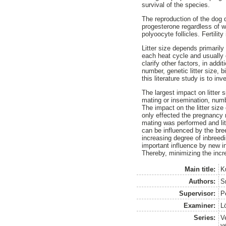
survival of the species.
The reproduction of the dog 
progesterone regardless of w
polyoocyte follicles. Fertilit
Litter size depends primarily
each heat cycle and usually 
clarify other factors, in addit
number, genetic litter size, 
this literature study is to inv
The largest impact on litter 
mating or insemination, numb
The impact on the litter siz
only effected the pregnancy 
mating was performed and litt
can be influenced by the bre
increasing degree of inbreedi
important influence by new in
Thereby, minimizing the increa
Main title:
Ku
Authors:
S
Supervisor:
P
Examiner:
L
Series:
V
v