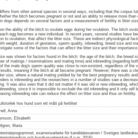
differs from other animal species in several ways, including that the corpus l
hether the bitch becomes pregnant or not and an ability to release more than o
y in dogs depends on several factors and a measurement of fertility is litter siz
 on the ability of the bitch to ovulate eggs during her ovulation. The bitch ovu
each egg becomes a new individual. In recent years, several studies have be
ion to ovulation, that affect the litter size. These are indirect physiological fac
birth weight, duration of gestation, sperm quality, inbreeding, breed size and m
estigate some of the factors that can affect the litter size and their importance fo
size was shown for factors found in the bitch: the age of the bitch, the breed s
er of matings / inseminations and mating time) and inbreeding (regarding both
e of the male dog's sperm quality was close to non-existent, regardless of the
results, meaning if the bitch at all became pregnant. However, there was a cl
er size, where a natural mating yielded by far the best pregnancy results and l
eders is inbreeding and the researchers in a number of studies saw a decrease 
ng. It was also seen that it did not matter if it was old or new inbreeding, w
breeding, since it is impossible to exclude the old inbreeding and it only will
sing inbreeding rate can reduce the effect on litter size and thus on fertility.
llstorlek hos hund som ett mått på fertilitet
nell, Anna
ersson, Elisabeth
öfgren, Maria
eterinärprogrammet, examensarbete för kandidatexamen / Sveriges lantbruksun
eterinärmedicin och husdjursvetenskap (f.o.m. 2016)