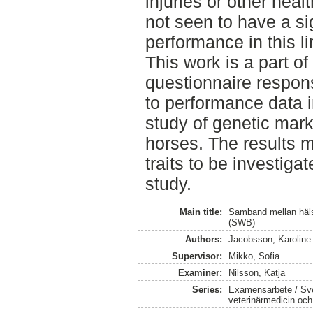
injuries or other hea
not seen to have a sig
performance in this li
This work is a part of
questionnaire respons
to performance data i
study of genetic mar
horses. The results m
traits to be investiga
study.
Main title:
Samband mellan häls
(SWB)
Authors:
Jacobsson, Karoline
Supervisor:
Mikko, Sofia
Examiner:
Nilsson, Katja
Series:
Examensarbete / Sver
veterinärmedicin oc