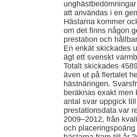
unghästbedömningar 
att användas i en gen
Hästarna kommer också
om det finns någon gen
prestation och hållba
En enkät skickades ut 
ägt ett svenskt varm
Totalt skickades 4589
även ut på flertalet h
hästnäringen. Svarsf
beräknas exakt men k
antal svar uppgick til
prestationsdata var re
2009–2012, från kva
och placeringspoäng f
hästarna fram till år 