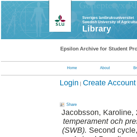
Sveriges lantbruksuniversitet
Swedish University of Agricult
Library
Epsilon Archive for Student Pro
Home
About
B
Login
Create Account
Share
Jacobsson, Karoline
,
temperament och pres
(SWB).
Second cycle,