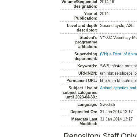
Volume/Sequential
2014:16
designation:
Year of
2014
Publication:
Level and depth
Second cycle, A2E
descriptor:
Student's
VY002 Veterinary M
programme
affiliation:
Supervising
(VH) > Dept. of Anim
department:
Keywords:
SWB, hästar, prestat
URN:NBN:
urn:nbn:se:slu:epsil
Permanent URL:
http://urn.kb.se/res
Subject. Use of
Animal genetics and
subject categories
until 2023-04-30.:
Language:
Swedish
Deposited On:
31 Jan 2014 13:17
Metadata Last
31 Jan 2014 13:17
Modified:
Repository Staff Onl