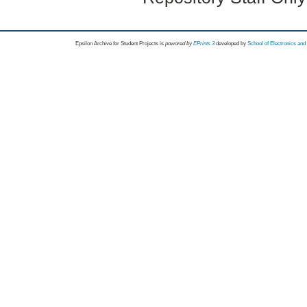
Epsilon Archive for Student Projects is
powored by
EPrints 3
developed by
School of Electronics an