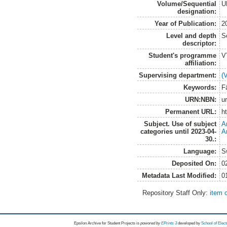
Volume/Sequential
U
designation:
Year of Publication:
2
Level and depth
S
descriptor:
Student's programme
V
affiliation:
Supervising department:
(
Keywords:
F
URN:NBN:
u
Permanent URL:
h
Subject. Use of subject
A
categories until 2023-04-
A
30.:
Language:
S
Deposited On:
0
Metadata Last Modified:
0
Repository Staff Only:
item 
Epsilon Archive for Student Projects is
powored by
EPrints 3
developed by
School of Elec