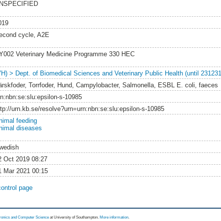
NSPECIFIED
019
econd cycle, A2E
Y002 Veterinary Medicine Programme 330 HEC
VH) > Dept. of Biomedical Sciences and Veterinary Public Health (until 231231
ärskfoder, Torrfoder, Hund, Campylobacter, Salmonella, ESBL E. coli, faeces
rn:nbn:se:slu:epsilon-s-10985
ttp://urn.kb.se/resolve?urn=urn:nbn:se:slu:epsilon-s-10985
nimal feeding
nimal diseases
wedish
2 Oct 2019 08:27
1 Mar 2021 00:15
control page
tronics and Computer Science
at University of Southampton.
More information
.