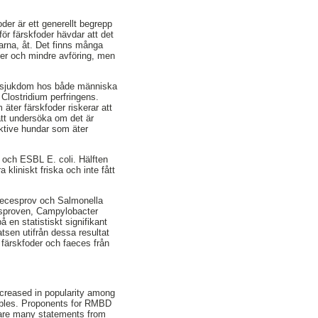
der är ett generellt begrepp
för färskfoder hävdar att det
garna, åt. Det finns många
nder och mindre avföring, men
ka sjukdom hos både människa
 Clostridium perfringens.
äter färskfoder riskerar att
att undersöka om det är
ektive hundar som äter
 och ESBL E. coli. Hälften
kliniskt friska och inte fått
aecesprov och Salmonella
cesproven, Campylobacter
 en statistiskt signifikant
tsen utifrån dessa resultat
r färskfoder och faeces från
ncreased in popularity among
tables. Proponents for RMBD
e are many statements from