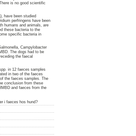
There is no good scientific
), have been studied
tridium perfringens have been
oth humans and animals, are
d these bacteria to the
ome specific bacteria in
f Salmonella, Campylobacter
 RMBD. The dogs had to be
preceding the faecal
spp. in 12 faeces samples
ated in two of the faeces
 of the faeces samples. The
The conclusion from these
e RMBD and faeces from the
er i faeces hos hund?