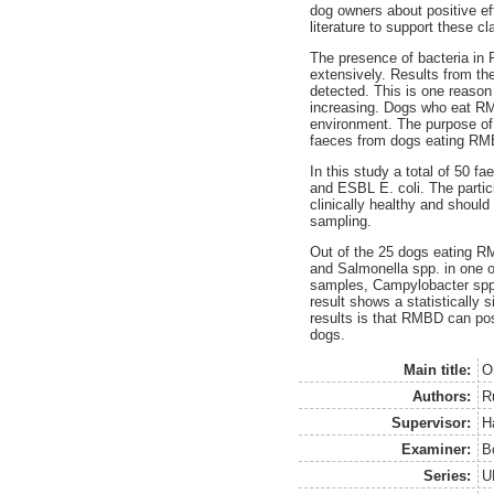
dog owners about positive ef
literature to support these c
The presence of bacteria in
extensively. Results from th
detected. This is one reaso
increasing. Dogs who eat RMB
environment. The purpose of t
faeces from dogs eating RMB
In this study a total of 50 
and ESBL E. coli. The partic
clinically healthy and should
sampling.
Out of the 25 dogs eating R
and Salmonella spp. in one o
samples, Campylobacter spp.
result shows a statistically
results is that RMBD can pos
dogs.
Main title:
O
Authors:
R
Supervisor:
H
Examiner:
B
Series:
U