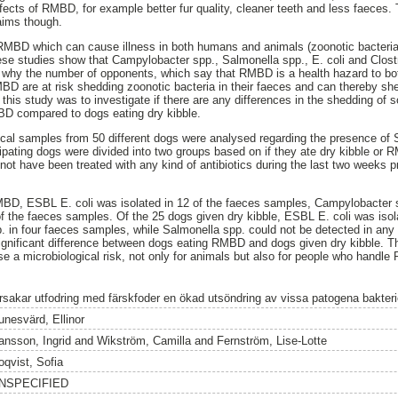
fects of RMBD, for example better fur quality, cleaner teeth and less faeces. 
laims though.
 RMBD which can cause illness in both humans and animals (zoonotic bacteria
ese studies show that Campylobacter spp., Salmonella spp., E. coli and Clos
n why the number of opponents, which say that RMBD is a health hazard to b
D are at risk shedding zoonotic bacteria in their faeces and can thereby she
his study was to investigate if there are any differences in the shedding of s
D compared to dogs eating dry kibble.
faecal samples from 50 different dogs were analysed regarding the presence o
ipating dogs were divided into two groups based on if they ate dry kibble or
 not have been treated with any kind of antibiotics during the last two weeks 
MBD, ESBL E. coli was isolated in 12 of the faeces samples, Campylobacter 
f the faeces samples. Of the 25 dogs given dry kibble, ESBL E. coli was isol
 in four faeces samples, while Salmonella spp. could not be detected in any
 significant difference between dogs eating RMBD and dogs given dry kibble. 
e a microbiological risk, not only for animals but also for people who handl
rsakar utfodring med färskfoder en ökad utsöndring av vissa patogena bakteri
unesvärd, Ellinor
ansson, Ingrid
and
Wikström, Camilla
and
Fernström, Lise-Lotte
oqvist, Sofia
NSPECIFIED