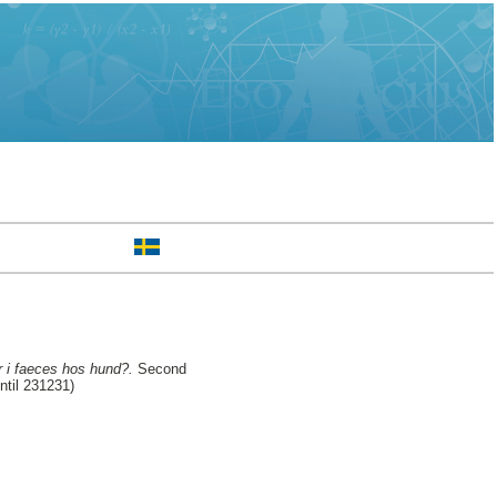
r i faeces hos hund?.
Second
ntil 231231)