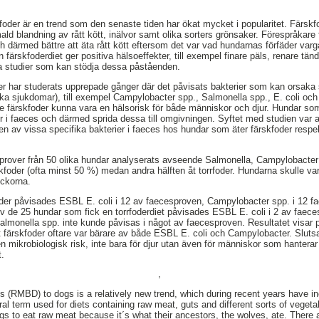
foder är en trend som den senaste tiden har ökat mycket i popularitet. Färskfo
ald blandning av rått kött, inälvor samt olika sorters grönsaker. Förespråkare 
ch därmed bättre att äta rått kött eftersom det var vad hundarnas förfäder var
n färskfoderdiet ger positiva hälsoeffekter, till exempel finare päls, renare tä
a studier som kan stödja dessa påståenden.
der har studerats upprepade gånger där det påvisats bakterier som kan orsa
ska sjukdomar), till exempel Campylobacter spp., Salmonella spp., E. coli och
e färskfoder kunna vara en hälsorisk för både människor och djur. Hundar som 
r i faeces och därmed sprida dessa till omgivningen. Syftet med studien var 
en av vissa specifika bakterier i faeces hos hundar som äter färskfoder resp
esprover från 50 olika hundar analyserats avseende Salmonella, Campylobacter
foder (ofta minst 50 %) medan andra hälften åt torrfoder. Hundarna skulle vara 
eckorna.
der påvisades ESBL E. coli i 12 av faecesproven, Campylobacter spp. i 12 f
Av de 25 hundar som fick en torrfoderdiet påvisades ESBL E. coli i 2 av fae
lmonella spp. inte kunde påvisas i något av faecesproven. Resultatet visar på
t färskfoder oftare var bärare av både ESBL E. coli och Campylobacter. Slutsa
en mikrobiologisk risk, inte bara för djur utan även för människor som hantera
t.
,
 (RMBD) to dogs is a relatively new trend, which during recent years have i
l term used for diets containing raw meat, guts and different sorts of vege
dogs to eat raw meat because it´s what their ancestors, the wolves, ate. Ther