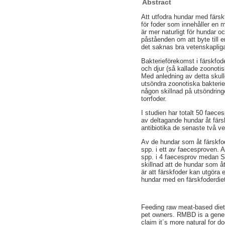
Abstract
Att utfodra hundar med färsk
för foder som innehåller en m
är mer naturligt för hundar o
påståenden om att byte till e
det saknas bra vetenskaplig
Bakterieförekomst i färskfo
och djur (så kallade zoonoti
Med anledning av detta skull
utsöndra zoonotiska bakterie
någon skillnad på utsöndring
torrfoder.
I studien har totalt 50 faec
av deltagande hundar åt färsk
antibiotika de senaste två v
Av de hundar som åt färskfo
spp. i ett av faecesproven. 
spp. i 4 faecesprov medan Sa
skillnad att de hundar som å
är att färskfoder kan utgöra 
hundar med en färskfoderdie
Feeding raw meat-based diets
pet owners. RMBD is a genera
claim it´s more natural for 