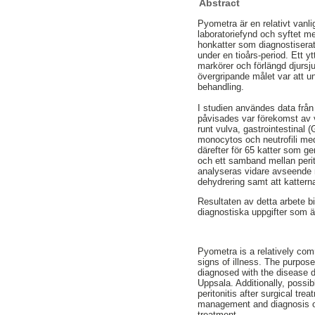
Abstract
Pyometra är en relativt vanl
laboratoriefynd och syftet m
honkatter som diagnostiserat
under en tioårs-period. Ett y
markörer och förlängd djursju
övergripande målet var att un
behandling.
I studien användes data fr
påvisades var förekomst av va
runt vulva, gastrointestinal 
monocytos och neutrofili med
därefter för 65 katter som g
och ett samband mellan perit
analyseras vidare avseende mö
dehydrering samt att katterna
Resultaten av detta arbete 
diagnostiska uppgifter som ä
Pyometra is a relatively comm
signs of illness. The purpos
diagnosed with the disease d
Uppsala. Additionally, possi
peritonitis after surgical tr
management and diagnosis of 
treatment.