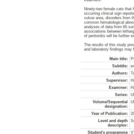
Ninety-two female cats that 
occurring clinical sign repor
vulvar area, disorders from 
common hematological abnorma
analyses of data from 65 surg
associations between letharg
of peritonitis will be further 
The results of this study pr
and laboratory findings may 
Main title:
P
Subtitle:
e
Authors:
T
Supervisor:
H
Examiner:
H
Series:
U
Volume/Sequential
U
designation:
Year of Publication:
2
Level and depth
S
descriptor:
Student's programme
V