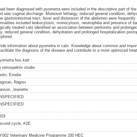
had been diagnosed with pyometra were included in the descriptive part of the
ted was vaginal discharge. Moreover lethargy, reduced general condition, dehyd
the gastrointestinal tract, fever and distension of the abdomen were frequentl
lities included leukocytosis, monocytosis, neutrophilia and presence of band
ically treated cats identified an association between peritonitis and prolonged
y, reduced general condition, dehydration and prolonged hospitalization post
explored.
ovide information about pyometra in cats. Knowledge about common and importa
facilitate the diagnosis of the disease and contribute to a more optimized tre
yometra hos katt
n retrospektiv studie
orén, Emelie
agman, Ragnvi
anson, Jeanette
NSPECIFIED
NSPECIFIED
019
econd cycle, A2E
Y002 Veterinary Medicine Programme 330 HEC