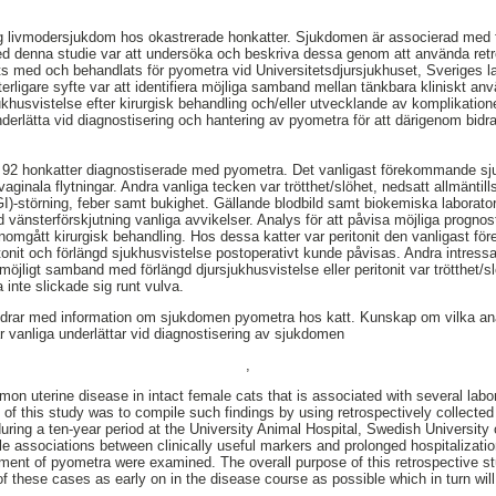
ig livmodersjukdom hos okastrerade honkatter. Sjukdomen är associerad med f
ed denna studie var att undersöka och beskriva dessa genom att använda retr
s med och behandlats för pyometra vid Universitetsdjursjukhuset, Sveriges l
tterligare syfte var att identifiera möjliga samband mellan tänkbara kliniskt a
khusvistelse efter kirurgisk behandling och/eller utvecklande av komplikatione
derlätta vid diagnostisering och hantering av pyometra för att därigenom bidra
ån 92 honkatter diagnostiserade med pyometra. Det vanligast förekommande 
ginala flytningar. Andra vanliga tecken var trötthet/slöhet, nedsatt allmäntil
(GI)-störning, feber samt bukighet. Gällande blodbild samt biokemiska laborato
 vänsterförskjutning vanliga avvikelser. Analys för att påvisa möjliga progn
enomgått kirurgisk behandling. Hos dessa katter var peritonit den vanligast 
onit och förlängd sjukhusvistelse postoperativt kunde påvisas. Andra intres
jligt samband med förlängd djursjukhusvistelse eller peritonit var trötthet/sl
 inte slickade sig runt vulva.
bidrar med information om sjukdomen pyometra hos katt. Kunskap om vilka an
r vanliga underlättar vid diagnostisering av sjukdomen
,
on uterine disease in intact female cats that is associated with several labor
e of this study was to compile such findings by using retrospectively collecte
uring a ten-year period at the University Animal Hospital, Swedish University 
ble associations between clinically useful markers and prolonged hospitalizat
eatment of pyometra were examined. The overall purpose of this retrospective st
these cases as early on in the disease course as possible which in turn will 