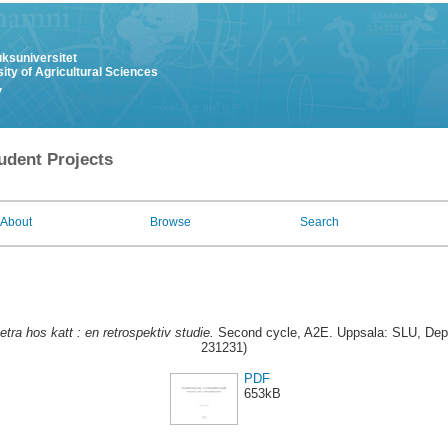
uksuniversitet
ity of Agricultural Sciences
y
udent Projects
About
Browse
Search
tra hos katt : en retrospektiv studie.
Second cycle, A2E. Uppsala: SLU, Dept. 
231231)
PDF
653kB