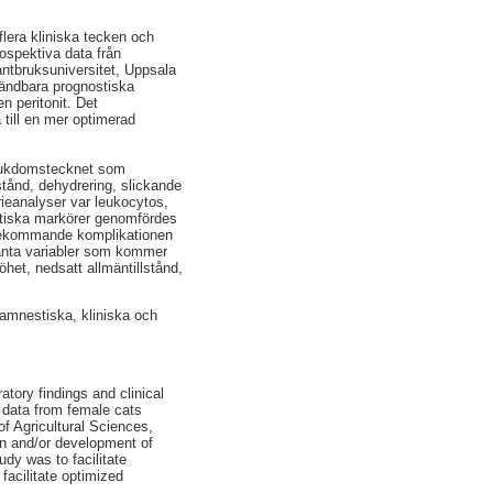
lera kliniska tecken och
ospektiva data från
antbruksuniversitet, Uppsala
nvändbara prognostiska
n peritonit. Det
 till en mer optimerad
sjukdomstecknet som
lstånd, dehydrering, slickande
rieanalyser var leukocytos,
ostiska markörer genomfördes
förekommande komplikationen
santa variabler som kommer
öhet, nedsatt allmäntillstånd,
amnestiska, kliniska och
atory findings and clinical
d data from female cats
of Agricultural Sciences,
ion and/or development of
udy was to facilitate
facilitate optimized