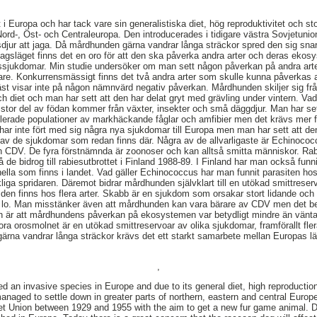
 i Europa och har tack vare sin generalistiska diet, hög reproduktivitet och s
v Nord-, Öst- och Centraleuropa. Den introducerades i tidigare västra Sovjetun
älsdjur att jaga. Då mårdhunden gärna vandrar långa sträckor spred den sig sna
dagsläget finns det en oro för att den ska påverka andra arter och deras eko
irussjukdomar. Min studie undersöker om man sett någon påverkan på andra ar
re. Konkurrensmässigt finns det två andra arter som skulle kunna påverkas
läst visar inte på någon nämnvärd negativ påverkan. Mårdhunden skiljer sig från
ch diet och man har sett att den har delat gryt med grävling under vintern. Vad 
or del av födan kommer från växter, insekter och små däggdjur. Man har sett 
erade populationer av markhäckande fåglar och amfibier men det krävs mer f
ar inte fört med sig några nya sjukdomar till Europa men man har sett att d
 av de sjukdomar som redan finns där. Några av de allvarligaste är Echinococc
och CDV. De fyra förstnämnda är zoonoser och kan alltså smitta människor. R
 de bidrog till rabiesutbrottet i Finland 1988-89. I Finland har man också fun
hinella som finns i landet. Vad gäller Echinococcus har man funnit parasiten
liga spridaren. Däremot bidrar mårdhunden självklart till en utökad smittreser
 den finns hos flera arter. Skabb är en sjukdom som orsakar stort lidande och
lo. Man misstänker även att mårdhunden kan vara bärare av CDV men det beh
en är att mårdhundens påverkan på ekosystemen var betydligt mindre än vänt
ra orosmolnet är en utökad smittreservoar av olika sjukdomar, framförallt fler
ärna vandrar långa sträckor krävs det ett starkt samarbete mellan Europas länd
,
 an invasive species in Europe and due to its general diet, high reproduction 
anaged to settle down in greater parts of northern, eastern and central Europe
et Union between 1929 and 1955 with the aim to get a new fur game animal. Du