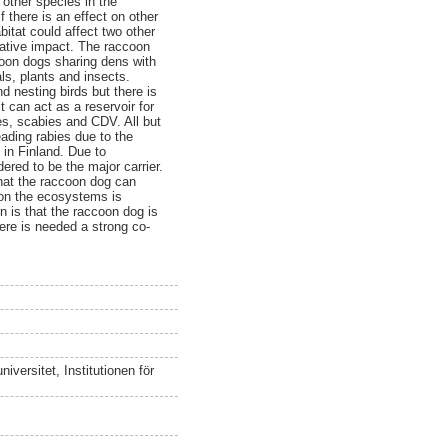
 other species in the
 there is an effect on other
bitat could affect two other
gative impact. The raccoon
ccoon dogs sharing dens with
s, plants and insects.
 nesting birds but there is
 can act as a reservoir for
es, scabies and CDV. All but
ading rabies due to the
t in Finland. Due to
ered to be the major carrier.
that the raccoon dog can
 on the ecosystems is
 is that the raccoon dog is
ere is needed a strong co-
versitet, Institutionen för