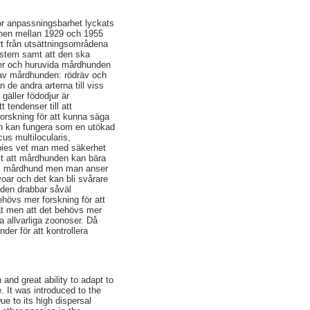
tor anpassningsbarhet lyckats
ionen mellan 1929 och 1955
rt från utsättningsområdena
system samt att den ska
ter och huruvida mårdhunden
 av mårdhunden: rödräv och
 de andra arterna till viss
gäller födodjur är
tendenser till att
orskning för att kunna säga
en kan fungera som en utökad
us multilocularis,
abies vet man med säkerhet
nit att mårdhunden kan bära
 hos mårdhund men man anser
voar och det kan bli svårare
 den drabbar såväl
övs mer forskning för att
at men att det behövs mer
a allvarliga zoonoser. Då
er för att kontrollera
and great ability to adapt to
. It was introduced to the
e to its high dispersal