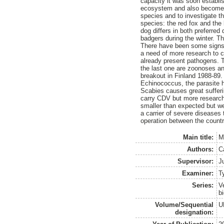
capacity it was soon establis
ecosystem and also become a 
species and to investigate th
species: the red fox and the
dog differs in both preferre
badgers during the winter. 
There have been some signs t
a need of more research to c
already present pathogens. T
the last one are zoonoses a
breakout in Finland 1988-89. W
Echinococcus, the parasite h
Scabies causes great sufferi
carry CDV but more research 
smaller than expected but we
a carrier of severe diseases
operation between the countr
Main title:
M
Authors:
C
Supervisor:
J
Examiner:
T
Series:
V
b
Volume/Sequential
U
designation: