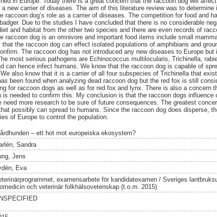
hed in Europe. Today there is a great concern that the raccoon dog will affect
new carrier of diseases. The aim of this literature review was to determine if
e raccoon dog’s role as a carrier of diseases. The competition for food and ha
 badger. Due to the studies I have concluded that there is no considerable ne
d diet and habitat from the other two species and there are even records of ra
The raccoon dog is an omnivore and important food items include small mammal
hat the raccoon dog can effect isolated populations of amphibians and ground
onfirm. The raccoon dog has not introduced any new diseases to Europe but it
he most serious pathogens are Echinococcus multilocularis, Trichinella, rabi
nd can hence infect humans. We know that the raccoon dog is capable of spre
e also know that it is a carrier of all four subspecies of Trichinella that exis
as been found when analyzing dead raccoon dog but the red fox is still consid
ng for raccoon dogs as well as for red fox and lynx. There is also a concern 
is needed to confirm this. My conclusion is that the raccoon dogs influence
 need more research to be sure of future consequences. The greatest concern
 that possibly can spread to humans. Since the raccoon dog does disperse, th
ies of Europe to control the population.
årdhunden – ett hot mot europeiska ekosystem?
arlén, Sandra
ung, Jens
ydén, Eva
eterinärprogrammet, examensarbete för kandidatexamen / Sveriges lantbruksuni
iomedicin och veterinär folkhälsovetenskap (t.o.m. 2015)
NSPECIFIED