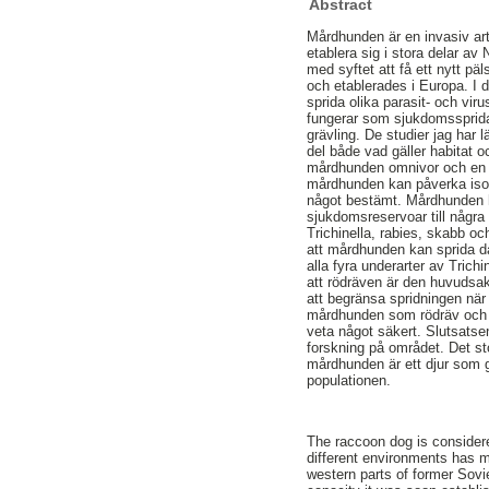
Abstract
Mårdhunden är en invasiv art
etablera sig i stora delar a
med syftet att få ett nytt p
och etablerades i Europa. I 
sprida olika parasit- och v
fungerar som sjukdomssprida
grävling. De studier jag har 
del både vad gäller habitat o
mårdhunden omnivor och en st
mårdhunden kan påverka isol
något bestämt. Mårdhunden h
sjukdomsreservoar till några
Trichinella, rabies, skabb 
att mårdhunden kan sprida då
alla fyra underarter av Tric
att rödräven är den huvudsak
att begränsa spridningen när
mårdhunden som rödräv och 
veta något säkert. Slutsats
forskning på området. Det sto
mårdhunden är ett djur som g
populationen.
The raccoon dog is considered
different environments has m
western parts of former Sovi