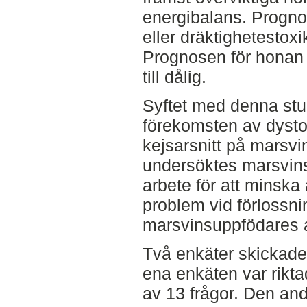
energibalans. Prognos
eller dräktighetestoxi
Prognosen för honan 
till dålig.
Syftet med denna stud
förekomsten av dysto
kejsarsnitt på marsvi
undersöktes marsvin
arbete för att minska
problem vid förlossn
marsvinsuppfödares att
Två enkäter skickade
ena enkäten var riktad
av 13 frågor. Den andra