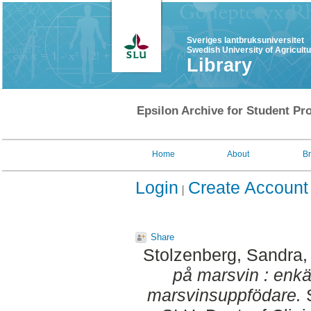
Sveriges lantbruksuniversitet
Swedish University of Agricult
Library
Epsilon Archive for Student Pro
Home
About
B
Login
Create Account
Share
Stolzenberg, Sandra
,
på marsvin : enkät
marsvinsuppfödare.
S