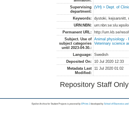
affiliation:
Supervising
(VH) > Dept. of Clini
department:
Keywords:
dystoki, kejsarsnitt,
URN:NBN:
urn:nbn:se:slu:epsil
Permanent URL:
http://urn.kb.se/res
Subject. Use of
Animal physiology -
subject categories
Veterinary science a
until 2023-04-30.:
Language:
Swedish
Deposited On:
10 Jul 2020 12:33
Metadata Last
11 Jul 2020 01:02
Modified:
Repository Staff Onl
Epsilon Archive for Student Projects is
powored by
EPrints 3
developed by
School of Electronics an