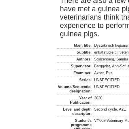
There are also a few 
have met a guinea pig
veterinarians think t
experience to perfor
guinea pigs.
Main title:
Dystoki och kejsarsn
Subtitle:
enkätstudie till vet
Authors:
Stolzenberg, Sandra
Supervisor:
Bergqvist, Ann-Sofi
Examiner:
Axner, Eva
Series:
UNSPECIFIED
Volume/Sequential
UNSPECIFIED
designation:
Year of
2020
Publication:
Level and depth
Second cycle, A2E
descriptor:
Student's
VY002 Veterinary M
programme