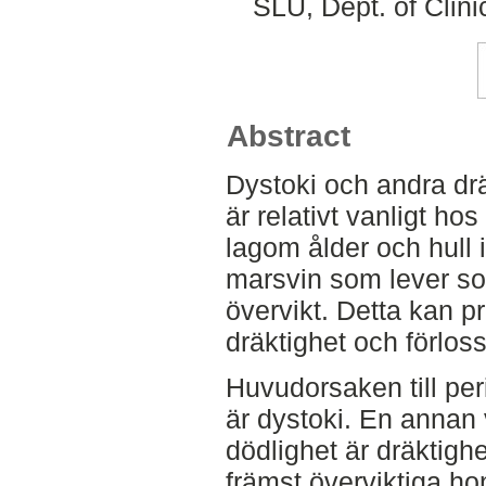
SLU, Dept. of Clini
Abstract
Dystoki och andra dr
är relativt vanligt ho
lagom ålder och hull 
marsvin som lever so
övervikt. Detta kan p
dräktighet och förlos
Huvudorsaken till per
är dystoki. En annan v
dödlighet är dräktigh
främst överviktiga ho