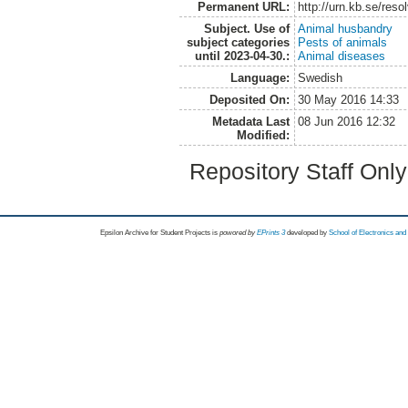
Permanent URL:
http://urn.kb.se/res
Subject. Use of
Animal husbandry
subject categories
Pests of animals
until 2023-04-30.:
Animal diseases
Language:
Swedish
Deposited On:
30 May 2016 14:33
Metadata Last
08 Jun 2016 12:32
Modified:
Repository Staff Onl
Epsilon Archive for Student Projects is
powored by
EPrints 3
developed by
School of Electronics an