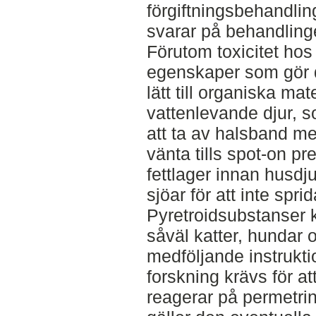
förgiftningsbehandling
svarar på behandlinge
Förutom toxicitet hos
egenskaper som gör d
lätt till organiska m
vattenlevande djur, so
att ta av halsband me
vänta tills spot-on pr
fettlager innan husdj
sjöar för att inte spri
Pyretroidsubstanser 
såväl katter, hundar 
medföljande instruktio
forskning krävs för at
reagerar på permetrinp