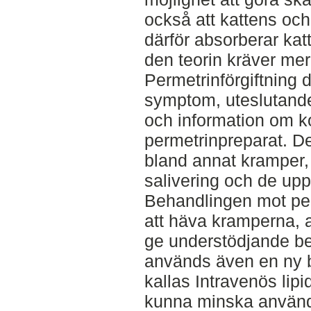
också att kattens oc
därför absorberar ka
den teorin kräver mer
Permetrinförgiftning
symptom, uteslutande
och information om k
permetrinpreparat. D
bland annat kramper,
salivering och de u
Behandlingen mot per
att häva kramperna, 
ge understödjande be
används även en ny
kallas Intravenös lip
kunna minska använd