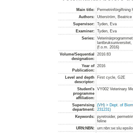
Main title:
Permetrinförgiftning 
Authors:
Utterström, Beatrice
Supervisor:
Tyden, Eva
Examiner:
Tyden, Eva
Series:
Veterinärprogrammet
lantbruksuniversitet
(f.o.m. 2016)
Volume/Sequential
2016:83
designation:
Year of
2016
Publication:
Level and depth
First cycle, G2E
descriptor:
Student's
VY002 Veterinary M
programme
affiliation:
Supervising
(VH) > Dept. of Biom
department:
231231)
Keywords:
pyretroider, permetrin
feline
URN:NBN:
urn:nbn:se:slu:epsil