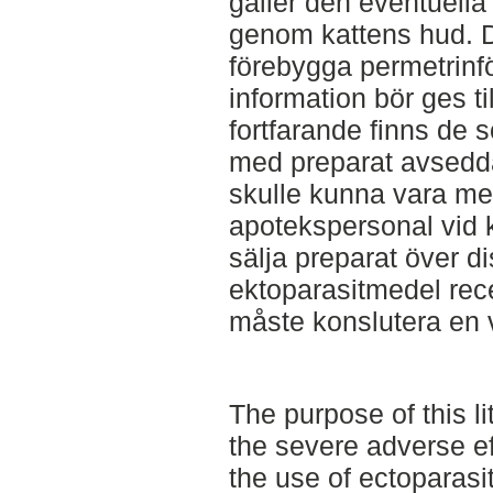
gäller den eventuell
genom kattens hud. De
förebygga permetrinfö
information bör ges ti
fortfarande finns de 
med preparat avsedda
skulle kunna vara mer
apotekspersonal vid 
sälja preparat över di
ektoparasitmedel rece
måste konslutera en 
The purpose of this li
the severe adverse e
the use of ectoparasi