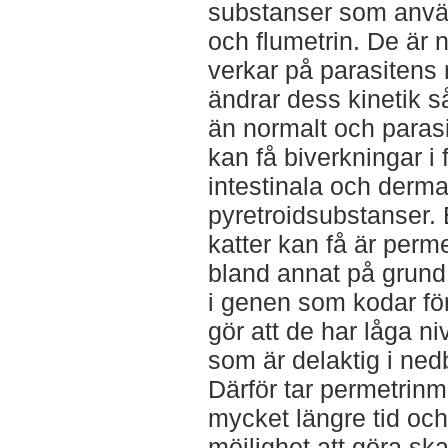
substanser som använ
och flumetrin. De är
verkar på parasitens
ändrar dess kinetik s
än normalt och parasi
kan få biverkningar i
intestinala och derm
pyretroidsubstanser. 
katter kan få är perme
bland annat på grund 
i genen som kodar för
gör att de har låga n
som är delaktig i ned
Därför tar permetrin
mycket längre tid och
möjlighet att göra ska