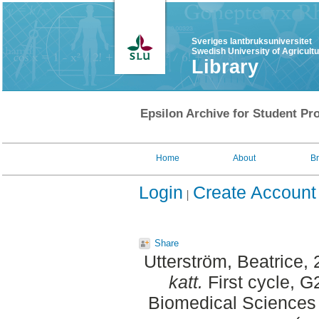
Sveriges lantbruksuniversitet
Swedish University of Agricult
Library
Epsilon Archive for Student Pro
Home
About
B
Login
Create Account
Share
Utterström, Beatrice
,
katt.
First cycle, G
Biomedical Sciences 