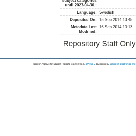
subject categories
until 2023-04-30.:
Language:
Swedish
Deposited On:
15 Sep 2014 13:45
Metadata Last
16 Sep 2014 10:13
Modified:
Repository Staff Onl
Epsilon Archive for Student Projects is
powored by
EPrints 3
developed by
School of Electronics an