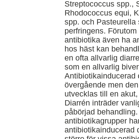
Streptococcus spp., 
Rhodococcus equi, Kle
spp. och Pasteurella s
perfringens. Förutom
antibiotika även ha a
hos häst kan behandli
en ofta allvarlig diarr
som en allvarlig bive
Antibiotikainducerad d
övergående men den k
utvecklas till en akut, 
Diarrén inträder vanl
påbörjad behandling.
antibiotikagrupper ha
antibiotikainducerad 
större för vissa antib