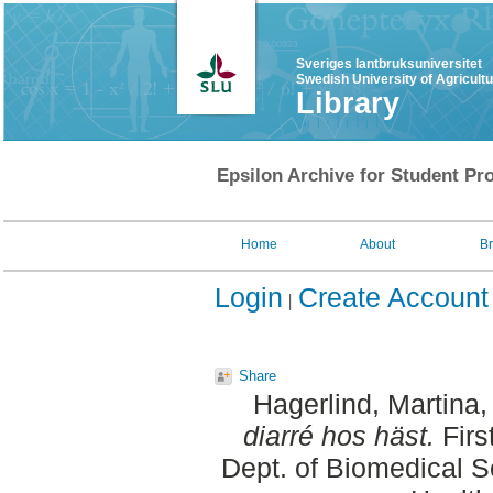
Sveriges lantbruksuniversitet
Swedish University of Agricult
Library
Epsilon Archive for Student Pro
Home
About
B
Login
Create Account
Share
Hagerlind, Martina
,
diarré hos häst.
Firs
Dept. of Biomedical S