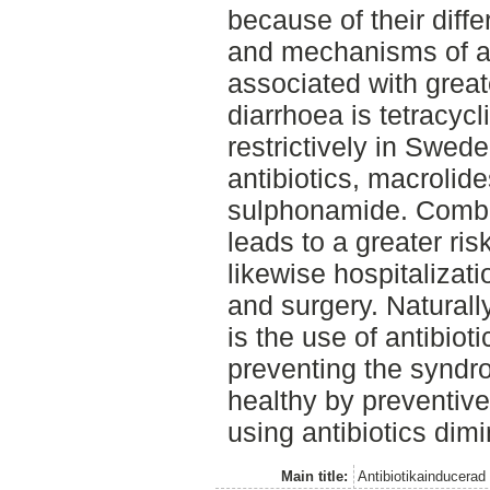
because of their diffe
and mechanisms of act
associated with great
diarrhoea is tetracyc
restrictively in Swed
antibiotics, macrolid
sulphonamide. Combini
leads to a greater ris
likewise hospitalizati
and surgery. Naturally 
is the use of antibiot
preventing the syndr
healthy by preventive
using antibiotics dim
Main title:
Antibiotikainducerad 