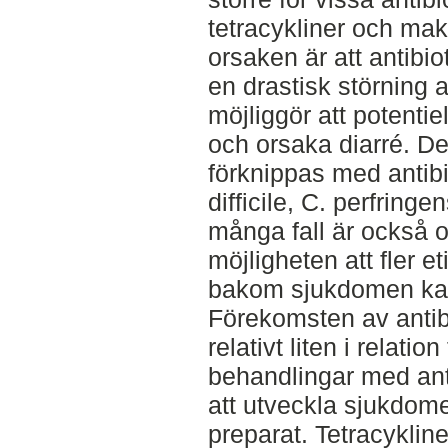
tetracykliner och ma
orsaken är att antibio
en drastisk störning
möjliggör att potentie
och orsaka diarré. D
förknippas med antibi
difficile, C. perfrin
många fall är också 
möjligheten att fler e
bakom sjukdomen kan 
Förekomsten av antibi
relativt liten i relatio
behandlingar med ant
att utveckla sjukdom
preparat. Tetracyklin