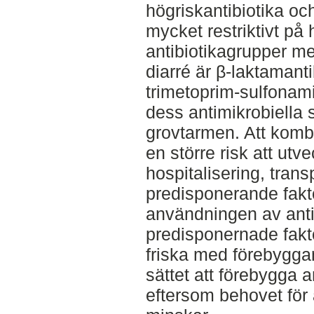
högriskantibiotika o
mycket restriktivt på 
antibiotikagrupper med
diarré är β-laktamant
trimetoprim-sulfonam
dess antimikrobiella 
grovtarmen. Att kombin
en större risk att utv
hospitalisering, trans
predisponerande fakto
användningen av antib
predisponernade fakto
friska med förebygga
sättet att förebygga a
eftersom behovet för 