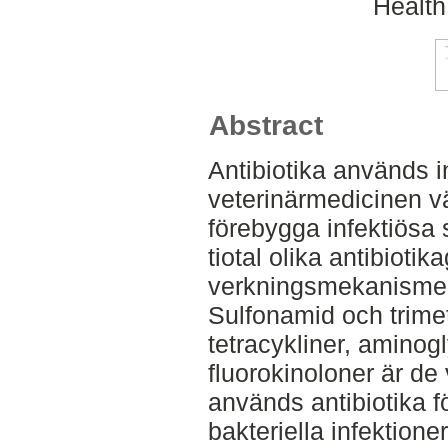
Health
Abstract
Antibiotika används
veterinärmedicinen vä
förebygga infektiösa 
tiotal olika antibioti
verkningsmekanismer 
Sulfonamid och trimet
tetracykliner, aminog
fluorokinoloner är de
används antibiotika f
bakteriella infektion