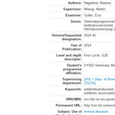
Authors:
Hagerlind, Martina
Supervisor:
Wierup, Martin
Examiner:
Tydén, Eva
Series:
Veterinärprogrammet
lantbruksuniversitet,
folkhälsovetenskap (
Volume/Sequential
2014:45
designation:
Year of
2014
Publication:
Level and depth
First cycle, G2E
descriptor:
Student's
VY002 Veterinary M
programme
affiliation:
Supervising
(VH) > Dept. of Biom
department:
231231)
Keywords:
antibiotikainducerad, 
antibiotic-associated
URN:NBN:
urn:nbn:se:slu:epsil
Permanent URL:
http://urn.kb.se/res
Subject. Use of
Animal diseases