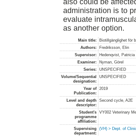
also could be affecte
administration is to p
evaluate intramuscula
as another option.
Main title:
Biotillgänglighet för 
Authors:
Fredriksson, Elin
Supervisor:
Hedenqvist, Patricia
Examiner:
Nyman, Görel
Series:
UNSPECIFIED
Volume/Sequential
UNSPECIFIED
designation:
Year of
2019
Publication:
Level and depth
Second cycle, A2E
descriptor:
Student's
VY002 Veterinary M
programme
affiliation:
Supervising
(VH) > Dept. of Clini
department: