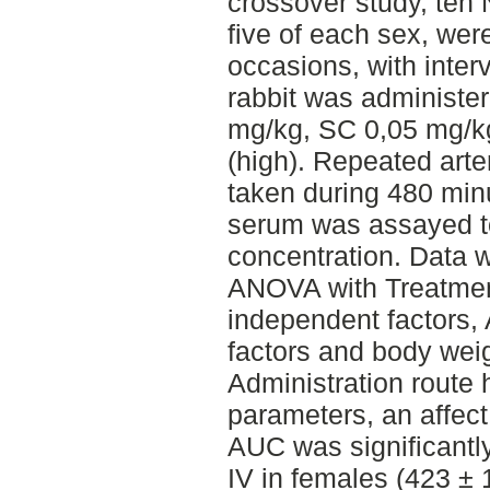
crossover study, ten
five of each sex, were
occasions, with inter
rabbit was administe
mg/kg, SC 0,05 mg/k
(high). Repeated arte
taken during 480 minu
serum was assayed t
concentration. Data 
ANOVA with Treatmen
independent factors,
factors and body weig
Administration route h
parameters, an affect
AUC was significantly
IV in females (423 ±