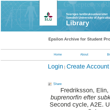
Sveriges lantbruksuniversitet
Swedish University of Agricult
Library
Epsilon Archive for Student Pro
Home
About
B
Login
Create Account
Share
Fredriksson, Elin
,
buprenorfin efter subk
Second cycle, A2E. Up