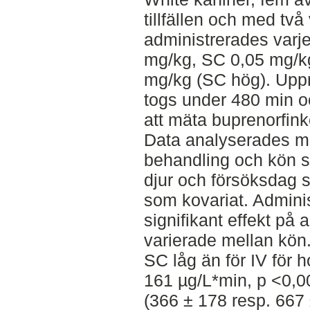
tillfällen och med tv
administrerades varje
mg/kg, SC 0,05 mg/kg
mg/kg (SC hög). Uppr
togs under 480 min o
att mäta buprenorfin
Data analyserades 
behandling och kön s
djur och försöksdag 
som kovariat. Admini
signifikant effekt på 
varierade mellan kön.
SC låg än för IV för 
161 µg/L*min, p <0,0
(366 ± 178 resp. 667 