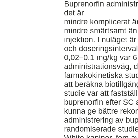
Buprenorfin administr
det är
mindre komplicerat än
mindre smärtsamt än 
injektion. I nuläget
och doseringsintervall
0,02–0,1 mg/kg var 6
administrationsväg, de
farmakokinetiska stud
att beräkna biotillgä
studie var att faststä
buprenorfin efter SC
kunna ge bättre reko
administrering av bupr
randomiserade studi
White kaniner, fem av