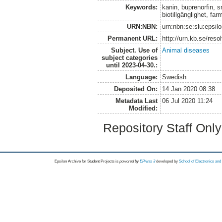
Keywords:
kanin, buprenorfin, s
biotillgänglighet, fa
URN:NBN:
urn:nbn:se:slu:epsil
Permanent URL:
http://urn.kb.se/res
Subject. Use of
Animal diseases
subject categories
until 2023-04-30.:
Language:
Swedish
Deposited On:
14 Jan 2020 08:38
Metadata Last
06 Jul 2020 11:24
Modified:
Repository Staff Onl
Epsilon Archive for Student Projects is
powored by
EPrints 3
developed by
School of Electronics an