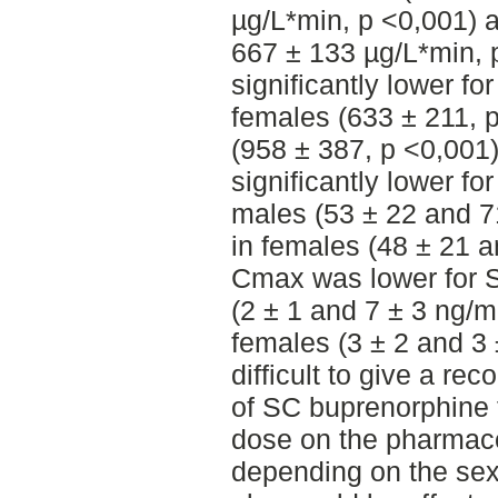
µg/L*min, p <0,001) 
667 ± 133 µg/L*min, 
significantly lower fo
females (633 ± 211, 
(958 ± 387, p <0,001)
significantly lower fo
males (53 ± 22 and 7
in females (48 ± 21 a
Cmax was lower for S
(2 ± 1 and 7 ± 3 ng/m
females (3 ± 2 and 3 ±
difficult to give a r
of SC buprenorphine t
dose on the pharmaco
depending on the sex