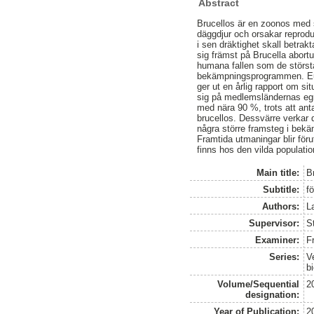
Abstract
Brucellos är en zoonos med 
däggdjur och orsakar reprodu
i sen dräktighet skall betra
sig främst på Brucella abor
humana fallen som de största
bekämpningsprogrammen. Eur
ger ut en årlig rapport om s
sig på medlemsländernas egna
med nära 90 %, trots att anta
brucellos. Dessvärre verkar 
några större framsteg i bekä
Framtida utmaningar blir för
finns hos den vilda populati
Main title:
B
Subtitle:
f
Authors:
L
Supervisor:
S
Examiner:
F
Series:
V
b
Volume/Sequential
2
designation:
Year of Publication:
2