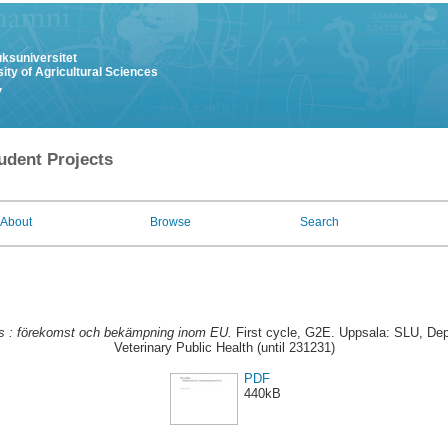
uksuniversitet
ity of Agricultural Sciences
y
udent Projects
About
Browse
Search
os : förekomst och bekämpning inom EU.
First cycle, G2E. Uppsala: SLU, Dep
Veterinary Public Health (until 231231)
PDF
440kB