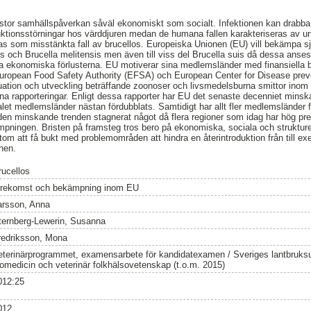
stor samhällspåverkan såväl ekonomiskt som socialt. Infektionen kan drabba
ktionsstörningar hos värddjuren medan de humana fallen karakteriseras av und
ktas som misstänkta fall av brucellos. Europeiska Unionen (EU) vill bekämpa s
tus och Brucella melitensis men även till viss del Brucella suis då dessa an
 ekonomiska förlusterna. EU motiverar sina medlemsländer med finansiella bid
opean Food Safety Authority (EFSA) och European Center for Disease prev
ituation och utveckling beträffande zoonoser och livsmedelsburna smittor ino
 rapporteringar. Enligt dessa rapporter har EU det senaste decenniet minska
let medlemsländer nästan fördubblats. Samtidigt har allt fler medlemsländer förk
den minskande trenden stagnerat något då flera regioner som idag har hög pre
mpningen. Bristen på framsteg tros bero på ekonomiska, sociala och strukture
utom att få bukt med problemområden att hindra en återintroduktion från till 
onen.
rucellos
örekomst och bekämpning inom EU
arsson, Anna
ternberg-Lewerin, Susanna
redriksson, Mona
eterinärprogrammet, examensarbete för kandidatexamen / Sveriges lantbruksuni
iomedicin och veterinär folkhälsovetenskap (t.o.m. 2015)
012:25
012