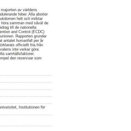
 majoriten av världens
ulerande feber. Alla aborter
jukdomen helt och inriktar
ses höra samman med såväl de
rag till de nationella
ention and Control (ECDC)
m unionen. Rapporten grundar
t antalet humanfall per år
larats officiellt fria från
valens inte verkar göra
lla samhällsfaktorer.
exempel den reservoar som
versitet, Institutionen för