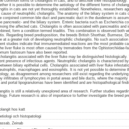
ree common forms of cholangitis in cats, and to describe their histopathology.
ther it is possible to determine the aetiology of the different forms of cholang
ngitis in cats are not yet thoroughly established. Nonetheless, researchers ag
y cause of neutrophilic cholangitis. The anatomy of the biliary system in cats
he conjoined common bile duct and pancreatic duct in the duodenum is assume
he pancreatic- and the biliary system. Enteric bacteria such as Escherichia co
ong the affected cats. Cholangitis is often associated with pancreatitis and
mbined, form a condition termed triaditis. This combination is observed both wi
tis. Regarding breed predisposition, the breeds British Shorthair, Burmese, D
at a greater risk of developing neutrophilic cholangitis. No such association 
cent studies indicate that immunemediated reactions are the most probable ca
the liver fluke is most often caused by trematodes from the Ophistorchiidae-fa
somum fastosum have also been reported.
cholangitis associated with the liver fluke may be distinguished histologically.
nt presence of infectious agents. Neutrophilic cholangitis is characterized by i
tween biliary epithelial cells. Cholangitis associated with liver fluke infestati
f neutrophils, macrophages and eosinophils. It is not yet possible to determine 
hology, as disagreement among researchers still exist regarding the underlyi
by infiltrates of lymphocytes in portal areas and bile ducts, where the majori
a and portal lipogranulomas have been identified and are histopathological find
ngitis is still a relatively unexplored area of research. Further studies regard
ology. Future research is also of importance to further investigate the breed pre
olangit hos katt
etiologi och histopatologi
assab, Zeinab