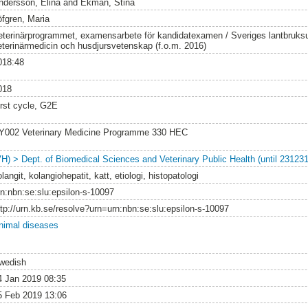
ndersson, Elina
and
Ekman, Stina
öfgren, Maria
eterinärprogrammet, examensarbete för kandidatexamen / Sveriges lantbruksun
eterinärmedicin och husdjursvetenskap (f.o.m. 2016)
018:48
018
irst cycle, G2E
Y002 Veterinary Medicine Programme 330 HEC
VH) > Dept. of Biomedical Sciences and Veterinary Public Health (until 231231
langit, kolangiohepatit, katt, etiologi, histopatologi
rn:nbn:se:slu:epsilon-s-10097
ttp://urn.kb.se/resolve?urn=urn:nbn:se:slu:epsilon-s-10097
nimal diseases
wedish
4 Jan 2019 08:35
5 Feb 2019 13:06