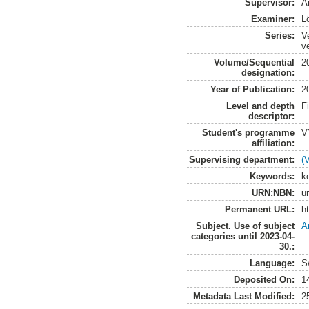
Supervisor:
A
Examiner:
L
Series:
V
v
Volume/Sequential
2
designation:
Year of Publication:
2
Level and depth
F
descriptor:
Student's programme
V
affiliation:
Supervising department:
(
Keywords:
ko
URN:NBN:
u
Permanent URL:
h
Subject. Use of subject
A
categories until 2023-04-
30.:
Language:
S
Deposited On:
1
Metadata Last Modified:
2