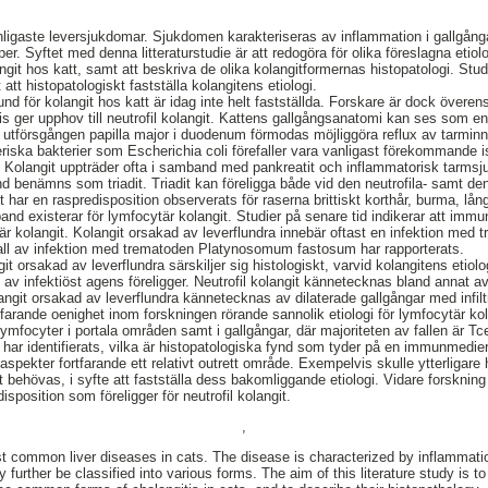
nligaste leversjukdomar. Sjukdomen karakteriseras av inflammation i gallgång
yper. Syftet med denna litteraturstudie är att redogöra för olika föreslagna etiol
langit hos katt, samt att beskriva de olika kolangitformernas histopatologi. S
 att histopatologiskt fastställa kolangitens etiologi.
grund för kolangit hos katt är idag inte helt fastställda. Forskare är dock över
gtvis ger upphov till neutrofil kolangit. Kattens gallgångsanatomi kan ses som e
försgången papilla major i duodenum förmodas möjliggöra reflux av tarminneh
iska bakterier som Escherichia coli förefaller vara vanligast förekommande i
t. Kolangit uppträder ofta i samband med pankreatit och inflammatorisk tarms
nd benämns som triadit. Triadit kan föreligga både vid den neutrofila- samt d
git har en raspredisposition observerats för raserna brittiskt korthår, burma, lå
nd existerar för lymfocytär kolangit. Studier på senare tid indikerar att imm
tär kolangit. Kolangit orsakad av leverflundra innebär oftast en infektion med t
all av infektion med trematoden Platynosomum fastosum har rapporterats.
git orsakad av leverflundra särskiljer sig histologiskt, varvid kolangitens etiol
o av infektiöst agens föreligger. Neutrofil kolangit kännetecknas bland annat av
angit orsakad av leverflundra kännetecknas av dilaterade gallgångar med infilt
rtfarande oenighet inom forskningen rörande sannolik etiologi för lymfocytär k
 lymfocyter i portala områden samt i gallgångar, där majoriteten av fallen är 
har identifierats, vilka är histopatologiska fynd som tyder på en immunmedier
 aspekter fortfarande ett relativt outrett område. Exempelvis skulle ytterligare
 behövas, i syfte att fastställa dess bakomliggande etiologi. Vidare forskning
isposition som föreligger för neutrofil kolangit.
,
st common liver diseases in cats. The disease is characterized by inflammatio
 further be classified into various forms. The aim of this literature study is t