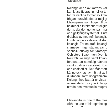
Abstract
Kolangit är en av kattens va
kan klassificeras in i olika t
för tre vanliga former av ko
frågan huruvida det är möjligt
Etiologierna som ligger till 
bakteriella infektioner troli
detta, där den gemensamma ut
och gallgångssystemet. Enter
drabbas av neutrofil kolangi
kombination av dessa tillstå
kolangit. För neutrofil kolan
siameser. Inget sådant samba
sannolik etiologi för lymfocy
Ophistorchiidae, men även f
Neutrofil kolangit samt kolan
förutsatt att samtidig närvar
samt i gallgångsepitelet. Kol
och eosinofiler. Det råder fo
kännetecknas av infiltrat av
duktopeni samt lipogranulom 
Kolangit hos katt är ur vissa
avseende lymfocytär kolangit
utreda den eventuella raspred
Cholangitis is one of the mo
with the use of histopathology