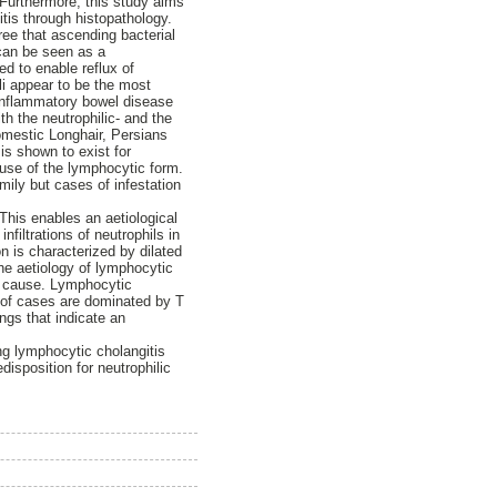
 Furthermore, this study aims
itis through histopathology.
ree that ascending bacterial
 can be seen as a
d to enable reflux of
li appear to be the most
 inflammatory bowel disease
th the neutrophilic- and the
omestic Longhair, Persians
is shown to exist for
use of the lymphocytic form.
mily but cases of infestation
 This enables an aetiological
nfiltrations of neutrophils in
on is characterized by dilated
the aetiology of lymphocytic
ng cause. Lymphocytic
ty of cases are dominated by T
ings that indicate an
ing lymphocytic cholangitis
disposition for neutrophilic