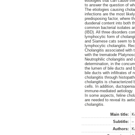
etiologies that can cause th
to answer the question of whe
The etiologies causing chola
infections are the most likel
predisposing factor, where t
duodenal content into both t
common bacterial isolates am
(IBD). All three disorders co
lymphocytic form of cholangi
and Siamese cats seem to be 
lymphocytic cholangitis. Re
Cholangitis associated with 
with the trematode Platyno
Neutrophilic cholangitis and 
determination, in the concurre
the lumen of bile ducts and be
bile ducts with infiltrates o
cholangitis through histopat
cholangitis is characterized 
cells. In addition, ductopeni
immune-mediated aetiology.
In some aspects, feline chola
are needed to reveal its aeti
cholangitis.
Main title:
K
Subtitle:
– 
Authors:
K