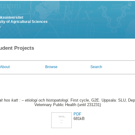
uksuniversitet
ity of Agricultural Sciences
y
udent Projects
About
Browse
Search
t hos katt : – etiologi och histopatologi.
First cycle, G2E. Uppsala: SLU, Dep
Veterinary Public Health (until 231231)
PDF
681kB