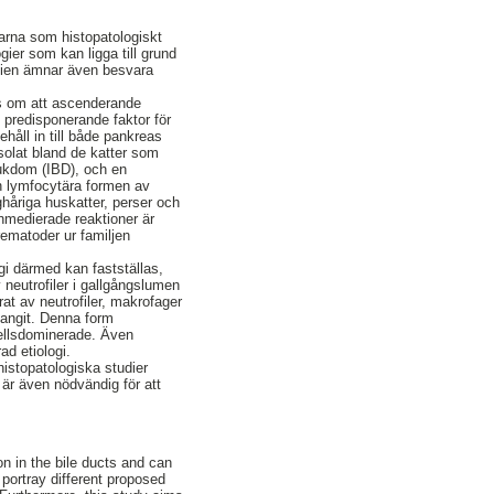
arna som histopatologiskt
ogier som kan ligga till grund
tudien ämnar även besvara
ens om att ascenderande
n predisponerande faktor för
åll in till både pankreas
solat bland de katter som
jukdom (IBD), och en
en lymfocytära formen av
nghåriga huskatter, perser och
unmedierade reaktioner är
rematoder ur familjen
ogi därmed kan fastställas,
 neutrofiler i gallgångslumen
rat av neutrofiler, makrofager
olangit. Denna form
Tcellsdominerade. Även
ad etiologi.
 histopatologiska studier
 är även nödvändig för att
n in the bile ducts and can
o portray different proposed