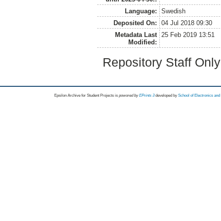
Language:
Swedish
Deposited On:
04 Jul 2018 09:30
Metadata Last
25 Feb 2019 13:51
Modified:
Repository Staff Onl
Epsilon Archive for Student Projects is
powored by
EPrints 3
developed by
School of Electronics an