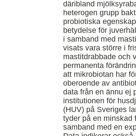
däribland mjölksyrab
heterogen grupp bakte
probiotiska egenskape
betydelse för juverh
i samband med mastit.
visats vara större i f
mastitdrabbade och vi
permanenta förändri
att mikrobiotan har f
oberoende av antibio
data från en ännu ej 
institutionen för husd
(HUV) på Sveriges la
tyder på en minskad 
samband med en exper
Data indikerar också