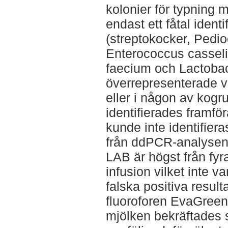
kolonier för typnin
endast ett fåtal iden
(streptokocker, Pedi
Enterococcus casselifl
faecium och Lactobaci
överrepresenterade vi
eller i någon av kog
identifierades framför
kunde inte identifier
från ddPCR-analysen 
LAB är högst från fyra
infusion vilket inte v
falska positiva resulta
fluoroforen EvaGreen t
mjölken bekräftades s