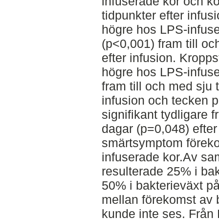
infuserade kor och kon
tidpunkter efter infusi
högre hos LPS-infuse
(p<0,001) fram till o
efter infusion. Kropp
högre hos LPS-infuse
fram till och med sju
infusion och tecken p
signifikant tydligare f
dagar (p=0,048) efter
smärtsymptom förek
infuserade kor.Av sa
resulterade 25% i ba
50% i bakterieväxt 
mellan förekomst av 
kunde inte ses. Från