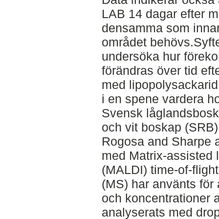
LAB 14 dagar efter ma
densamma som innan
området behövs.Syfte
undersöka hur föreko
förändras över tid ef
med lipopolysackarid 
i en spene vardera h
Svensk låglandsbosk
och vit boskap (SRB)
Rogosa and Sharpe a
med Matrix-assisted l
(MALDI) time-of-flig
(MS) har använts för a
och koncentrationer a
analyserats med drop