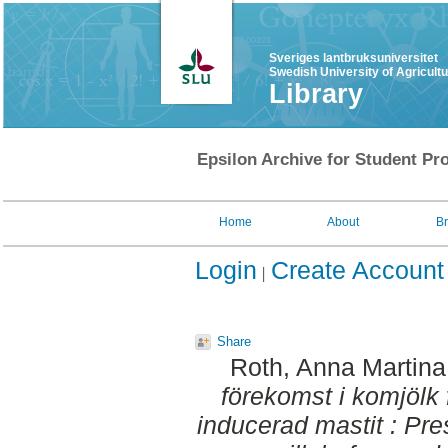
Sveriges lantbruksuniversitet
Swedish University of Agricult
Library
Epsilon Archive for Student Pro
Home
About
B
Login
Create Account
Share
Roth, Anna Martina
förekomst i komjölk 
inducerad mastit : Pres