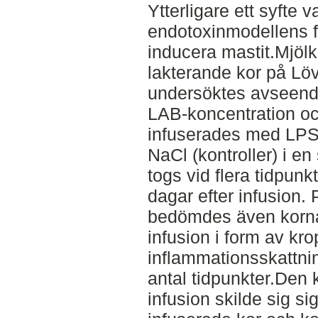
Ytterligare ett syfte v
endotoxinmodellens f
inducera mastit.Mjölkp
lakterande kor på Lö
undersöktes avseende
LAB-koncentration oc
infuserades med LPS
NaCl (kontroller) i e
togs vid flera tidpunk
dagar efter infusion. 
bedömdes även korna
infusion i form av kr
inflammationsskattnin
antal tidpunkter.Den 
infusion skilde sig si