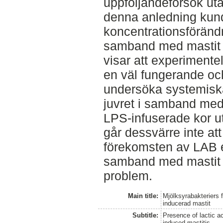
uppföljandeförsök uta
denna anledning kund
koncentrationsförändr
samband med mastit d
visar att experimente
en väl fungerande och t
undersöka systemiska
juvret i samband med 
LPS-infuserade kor ut
går dessvärre inte at
förekomsten av LAB e
samband med mastit 
problem.
Main title:
Mjölksyrabakteriers 
inducerad mastit
Subtitle:
Presence of lactic ac
induced mastitis