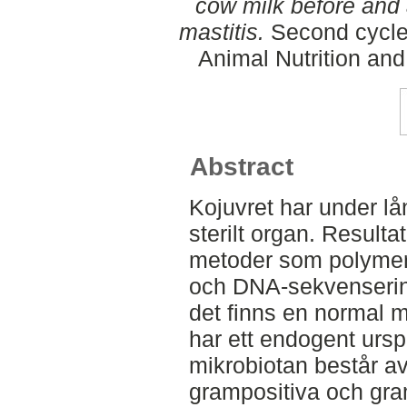
cow milk before and 
mastitis.
Second cycle,
Animal Nutrition an
Abstract
Kojuvret har under lå
sterilt organ. Result
metoder som polymer
och DNA-sekvensering h
det finns en normal m
har ett endogent urspr
mikrobiotan består a
grampositiva och gra