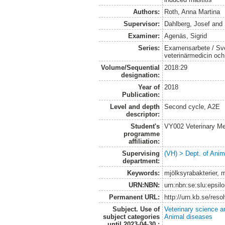
Authors:
Roth, Anna Martina
Supervisor:
Dahlberg, Josef
and
Examiner:
Agenäs, Sigrid
Series:
Examensarbete / Sver
veterinärmedicin oc
Volume/Sequential
2018:29
designation:
Year of
2018
Publication:
Level and depth
Second cycle, A2E
descriptor:
Student's
VY002 Veterinary M
programme
affiliation:
Supervising
(VH) > Dept. of Anim
department:
Keywords:
mjölksyrabakterier,
URN:NBN:
urn:nbn:se:slu:epsil
Permanent URL:
http://urn.kb.se/res
Subject. Use of
Veterinary science a
subject categories
Animal diseases
until 2023-04-30.: