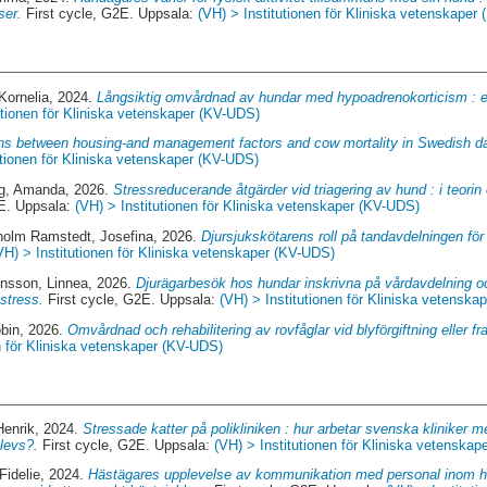
ser.
First cycle, G2E. Uppsala:
(VH) > Institutionen för Kliniska vetenskaper
Kornelia
, 2024.
Långsiktig omvårdnad av hundar med hypoadrenokorticism : e
utionen för Kliniska vetenskaper (KV-UDS)
ns between housing-and management factors and cow mortality in Swedish da
utionen för Kliniska vetenskaper (KV-UDS)
rg, Amanda
, 2026.
Stressreducerande åtgärder vid triagering av hund : i teori
2E. Uppsala:
(VH) > Institutionen för Kliniska vetenskaper (KV-UDS)
holm Ramstedt, Josefina
, 2026.
Djursjukskötarens roll på tandavdelningen för 
VH) > Institutionen för Kliniska vetenskaper (KV-UDS)
ensson, Linnea
, 2026.
Djurägarbesök hos hundar inskrivna på vårdavdelning 
stress.
First cycle, G2E. Uppsala:
(VH) > Institutionen för Kliniska vetensk
obin
, 2026.
Omvårdnad och rehabilitering av rovfåglar vid blyförgiftning eller fra
n för Kliniska vetenskaper (KV-UDS)
Henrik
, 2024.
Stressade katter på polikliniken : hur arbetar svenska kliniker
plevs?.
First cycle, G2E. Uppsala:
(VH) > Institutionen för Kliniska vetenska
 Fidelie
, 2024.
Hästägares upplevelse av kommunikation med personal inom h