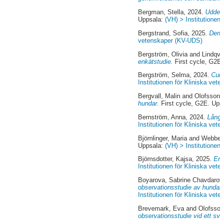
Bergman, Stella
, 2024.
Udder
Uppsala:
(VH) > Institutione
Bergstrand, Sofia
, 2025.
Den
vetenskaper (KV-UDS)
Bergström, Olivia
and
Lindqv
enkätstudie.
First cycle, G2
Bergström, Selma
, 2024.
Cur
Institutionen för Kliniska v
Bergvall, Malin
and
Olofsson
hundar.
First cycle, G2E. U
Bernström, Anna
, 2024.
Lång
Institutionen för Kliniska v
Björnlinger, Maria
and
Webber
Uppsala:
(VH) > Institutione
Björnsdotter, Kajsa
, 2025.
En
Institutionen för Kliniska v
Boyarova, Sabrine Chavdar
observationsstudie av hunda
Institutionen för Kliniska v
Brevemark, Eva
and
Olofss
observationsstudie vid ett s