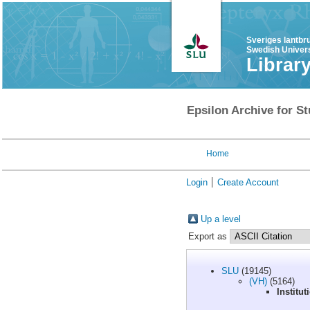
Sveriges lantbr
Swedish Univers
Librar
Epsilon Archive for St
Home
Login
Create Account
Up a level
Export as
SLU
(19145)
(VH)
(5164)
Institu