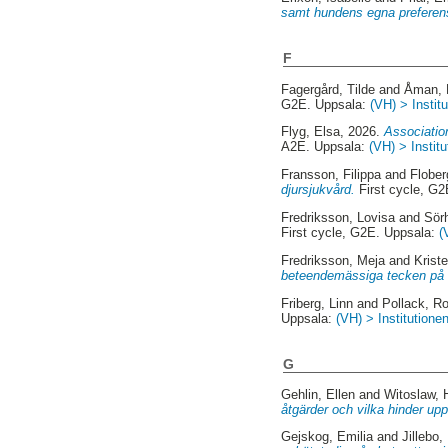
samt hundens egna preferen
F
Fagergård, Tilde
and
Åman, 
G2E. Uppsala:
(VH) > Instit
Flyg, Elsa
, 2026.
Associatio
A2E. Uppsala:
(VH) > Instit
Fransson, Filippa
and
Flobe
djursjukvård.
First cycle, G
Fredriksson, Lovisa
and
Sör
First cycle, G2E. Uppsala:
(
Fredriksson, Meja
and
Krist
beteendemässiga tecken på 
Friberg, Linn
and
Pollack, R
Uppsala:
(VH) > Institutione
G
Gehlin, Ellen
and
Witoslaw, 
åtgärder och vilka hinder up
Gejskog, Emilia
and
Jillebo,