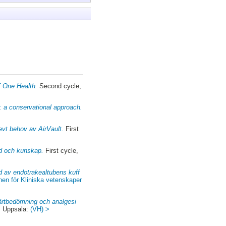
f One Health.
Second cycle,
 a conservational approach.
evt behov av AirVault.
First
yd och kunskap.
First cycle,
 av endotrakealtubens kuff
onen för Kliniska vetenskaper
ärtbedömning och analgesi
. Uppsala:
(VH) >