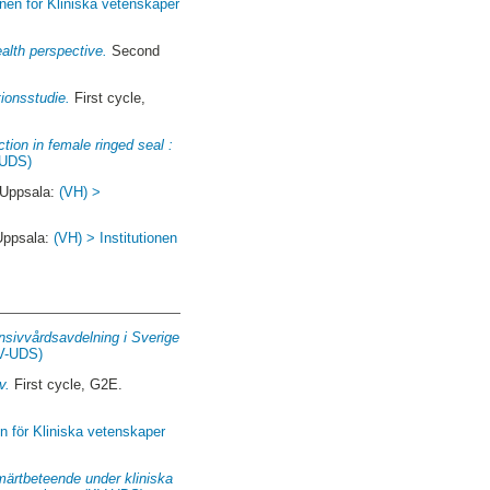
onen för Kliniska vetenskaper
alth perspective.
Second
tionsstudie.
First cycle,
tion in female ringed seal :
-UDS)
 Uppsala:
(VH) >
Uppsala:
(VH) > Institutionen
ensivvårdsavdelning i Sverige
KV-UDS)
v.
First cycle, G2E.
en för Kliniska vetenskaper
märtbeteende under kliniska