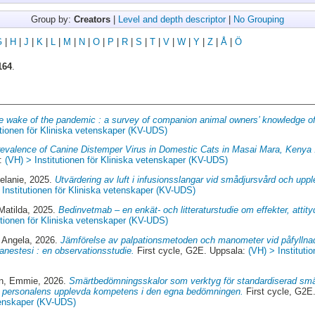
Group by:
Creators
|
Level and depth descriptor
|
No Grouping
G
|
H
|
J
|
K
|
L
|
M
|
N
|
O
|
P
|
R
|
S
|
T
|
V
|
W
|
Y
|
Z
|
Å
|
Ö
164
.
he wake of the pandemic : a survey of companion animal owners’ knowledge o
utionen för Kliniska vetenskaper (KV-UDS)
evalence of Canine Distemper Virus in Domestic Cats in Masai Mara, Kenya :
a:
(VH) > Institutionen för Kliniska vetenskaper (KV-UDS)
elanie
, 2025.
Utvärdering av luft i infusionsslangar vid smådjursvård och uppl
 Institutionen för Kliniska vetenskaper (KV-UDS)
Matilda
, 2025.
Bedinvetmab – en enkät- och litteraturstudie om effekter, attit
utionen för Kliniska vetenskaper (KV-UDS)
, Angela
, 2026.
Jämförelse av palpationsmetoden och manometer vid påfyllnad
anestesi : en observationsstudie.
First cycle, G2E. Uppsala:
(VH) > Instituti
n, Emmie
, 2026.
Smärtbedömningsskalor som verktyg för standardiserad sm
om personalens upplevda kompetens i den egna bedömningen.
First cycle, G2E
etenskaper (KV-UDS)