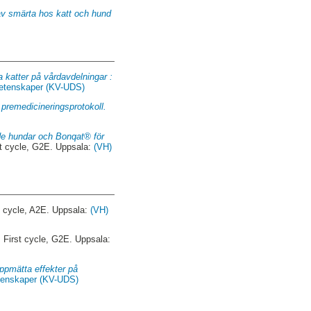
av smärta hos katt och hund
 katter på vårdavdelningar :
 vetenskaper (KV-UDS)
 premedicineringsprotokoll.
de hundar och Bonqat® för
t cycle, G2E. Uppsala:
(VH)
cycle, A2E. Uppsala:
(VH)
.
First cycle, G2E. Uppsala:
uppmätta effekter på
vetenskaper (KV-UDS)