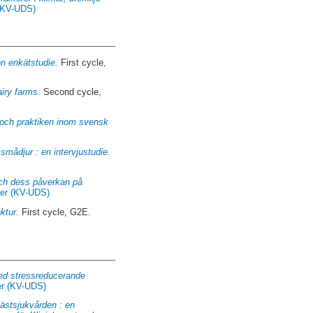
 (KV-UDS)
n enkätstudie.
First cycle,
iry farms.
Second cycle,
n och praktiken inom svensk
smådjur : en intervjustudie.
och dess påverkan på
aper (KV-UDS)
ktur.
First cycle, G2E.
 med stressreducerande
per (KV-UDS)
ästsjukvården : en