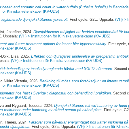
 health and somatic cell count in water buffalo (Bubalus bubalis) in Banglade
n för Kliniska vetenskaper (KV-UDS)
 legitimerade djursjukskötarens yrkesroll.
First cycle, G2E. Uppsala:
(VH) > I
ist, Josefine
, 2024.
Djursjukhusens möjlighet att bedriva ventilatorvård för hu
E. Uppsala:
(VH) > Institutionen för Kliniska vetenskaper (KV-UDS)
rent and future treatment options for insect bite hypersensitivity.
First cycle,
etenskaper (KV-UDS)
-Dolk, Elsa
, 2025.
Effekten och djurägares upplevelse av preoperativ, antibak
ppsala:
(VH) > Institutionen för Kliniska vetenskaper (KV-UDS)
tidsbehandling av insulindysreglerade hästar med SGLT2-hämmare.
Second c
etenskaper (KV-UDS)
, Nikita Victoria
, 2026.
Berikning till möss som försöksdjur : en litteraturstudi
n för Kliniska vetenskaper (KV-UDS)
dometrit hos häst i Sverige : diagnostik och behandling i praktiken.
Second c
etenskaper (KV-UDS)
ova
and
Rygaard, Teodora
, 2024.
Djursjukskötarens roll vid hantering av hund p
rs reaktioner under hantering av okänd person på okänd plats.
First cycle, G
etenskaper (KV-UDS)
on, Theres
, 2024.
Faktorer som påverkar energiintaget hos katter inskrivna på
venskt djursjukhus.
First cycle, G2E. Uppsala:
(VH) > Institutionen för Klini