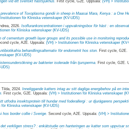
ngen vid ett svenskt hästsjukhus.
First cycle, G2E. Uppsala:
(VH) > Instituti
 prevalence of Toxoplasma gondii in sheep in Maasai Mara, Kenya : a One He
 Institutionen för Kliniska vetenskaper (KV-UDS)
ndrea
, 2026.
Isoflurankoncentrationen i uppvakningsbox för häst : en observa
utionen för Kliniska vetenskaper (KV-UDS)
h of cementum growth layer groups and its possible use in monitoring reproduc
cond cycle, A2E. Uppsala:
(VH) > Institutionen för Kliniska vetenskaper (KV
ntibiotikafria behandlingsalternativ för endometrit hos ston.
First cycle, G2E.
etenskaper (KV-UDS)
istensundersökning av bakterier isolerade från tjursperma.
First cycle, G2E. 
V-UDS)
 Tilda
, 2024.
Inneliggande katters intag av sitt dagliga energibehov på en int
e.
First cycle, G2E. Uppsala:
(VH) > Institutionen för Kliniska vetenskaper (
tt utfodra insektsprotein till hundar med foderallergi : ur djurägarens perspekti
n för Kliniska vetenskaper (KV-UDS)
i hos border collie i Sverige.
Second cycle, A2E. Uppsala:
(VH) > Institution
 det verkligen stress? : enkätstudie om hanteringen av katter som uppvisar s