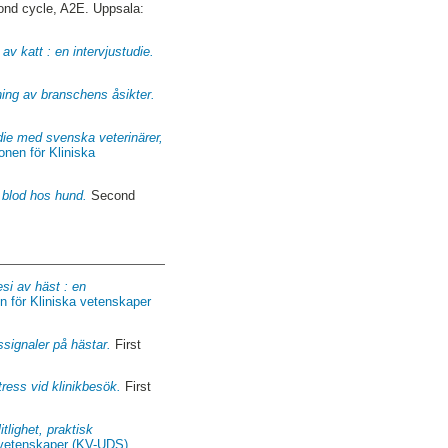
nd cycle, A2E. Uppsala:
av katt : en intervjustudie.
lning av branschens åsikter.
udie med svenska veterinärer,
ionen för Kliniska
i blod hos hund.
Second
si av häst : en
en för Kliniska vetenskaper
ssignaler på hästar.
First
ress vid klinikbesök.
First
tlighet, praktisk
a vetenskaper (KV-UDS)