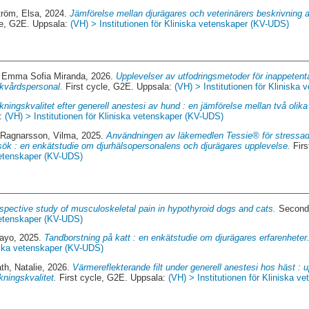
tröm, Elsa
, 2024.
Jämförelse mellan djurägares och veterinärers beskrivning 
le, G2E. Uppsala:
(VH) > Institutionen för Kliniska vetenskaper (KV-UDS)
, Emma Sofia Miranda
, 2026.
Upplevelser av utfodringsmetoder för inappetenta
ukvårdspersonal.
First cycle, G2E. Uppsala:
(VH) > Institutionen för Kliniska
ningskvalitet efter generell anestesi av hund : en jämförelse mellan två olika
a:
(VH) > Institutionen för Kliniska vetenskaper (KV-UDS)
Ragnarsson, Vilma
, 2025.
Användningen av läkemedlen Tessie® för stressa
esök : en enkätstudie om djurhälsopersonalens och djurägares upplevelse.
Firs
 vetenskaper (KV-UDS)
ospective study of musculoskeletal pain in hypothyroid dogs and cats.
Second 
 vetenskaper (KV-UDS)
layo
, 2025.
Tandborstning på katt : en enkätstudie om djurägares erfarenheter
niska vetenskaper (KV-UDS)
th, Natalie
, 2026.
Värmereflekterande filt under generell anestesi hos häst : 
ningskvalitet.
First cycle, G2E. Uppsala:
(VH) > Institutionen för Kliniska 