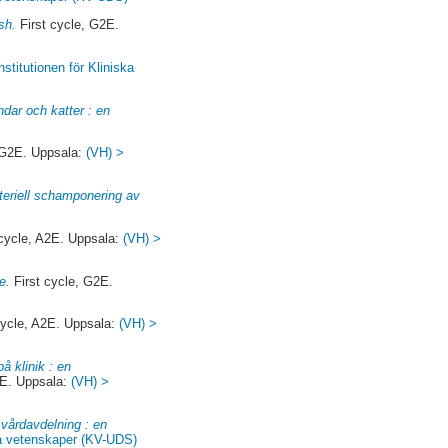
sh.
First cycle, G2E.
nstitutionen för Kliniska
ndar och katter : en
 G2E. Uppsala:
(VH) >
teriell schamponering av
ycle, A2E. Uppsala:
(VH) >
e.
First cycle, G2E.
ycle, A2E. Uppsala:
(VH) >
å klinik : en
2E. Uppsala:
(VH) >
 vårdavdelning : en
ska vetenskaper (KV-UDS)