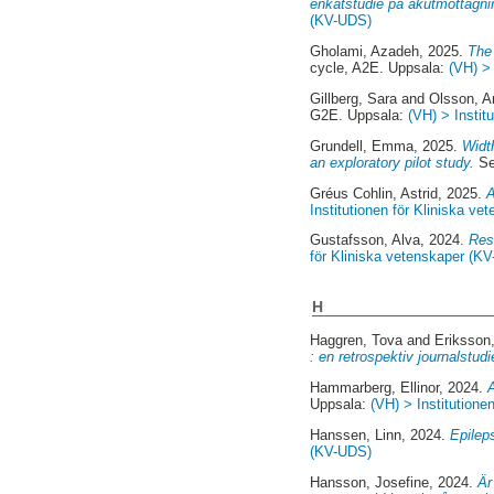
enkätstudie på akutmottagni
(KV-UDS)
Gholami, Azadeh
, 2025.
The
cycle, A2E. Uppsala:
(VH) >
Gillberg, Sara
and
Olsson, A
G2E. Uppsala:
(VH) > Instit
Grundell, Emma
, 2025.
Widt
an exploratory pilot study.
Se
Gréus Cohlin, Astrid
, 2025.
A
Institutionen för Kliniska v
Gustafsson, Alva
, 2024.
Res
för Kliniska vetenskaper (K
H
Haggren, Tova
and
Eriksson,
: en retrospektiv journalstudi
Hammarberg, Ellinor
, 2024.
A
Uppsala:
(VH) > Institutione
Hanssen, Linn
, 2024.
Epileps
(KV-UDS)
Hansson, Josefine
, 2024.
Är