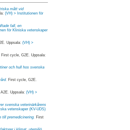
riska mått vid
la:
(VH) > Institutionen för
ftade fall, en
onen för Kliniska vetenskaper
2E. Uppsala:
(VH) >
.
First cycle, G2E. Uppsala:
utiner och hull hos svenska
vård.
First cycle, G2E.
 A2E. Uppsala:
(VH) >
över svenska veterinärkårens
iniska vetenskaper (KV-UDS)
 till premedicinering.
First
aktorer i klimat, utemiljö