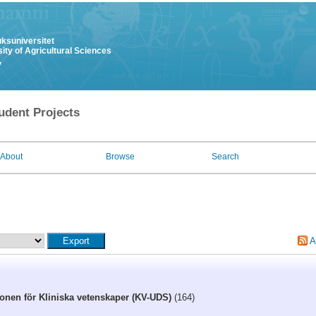
uksuniversitet
ity of Agricultural Sciences
y
udent Projects
About
Browse
Search
A
tionen för Kliniska vetenskaper (KV-UDS)
(164)