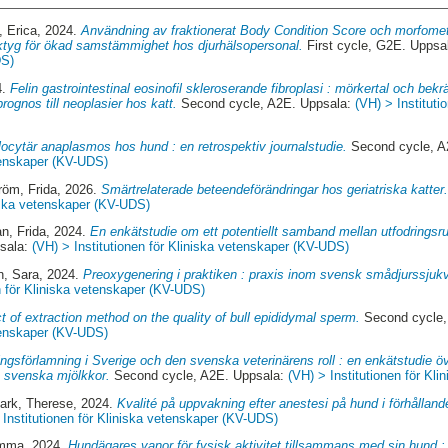
, Erica
, 2024.
Användning av fraktionerat Body Condition Score och morfomet
ktyg för ökad samstämmighet hos djurhälsopersonal.
First cycle, G2E. Uppsa
DS)
4.
Felin gastrointestinal eosinofil skleroserande fibroplasi : mörkertal och bekrä
rognos till neoplasier hos katt.
Second cycle, A2E. Uppsala:
(VH) > Instituti
ocytär anaplasmos hos hund : en retrospektiv journalstudie.
Second cycle, A
etenskaper (KV-UDS)
öm, Frida
, 2026.
Smärtrelaterade beteendeförändringar hos geriatriska katter
niska vetenskaper (KV-UDS)
, Frida
, 2024.
En enkätstudie om ett potentiellt samband mellan utfodringsr
psala:
(VH) > Institutionen för Kliniska vetenskaper (KV-UDS)
n, Sara
, 2024.
Preoxygenering i praktiken : praxis inom svensk smådjurssjuk
n för Kliniska vetenskaper (KV-UDS)
t of extraction method on the quality of bull epididymal sperm.
Second cycle,
etenskaper (KV-UDS)
ngsförlamning i Sverige och den svenska veterinärens roll : en enkätstudie 
 svenska mjölkkor.
Second cycle, A2E. Uppsala:
(VH) > Institutionen för Kl
rk, Therese
, 2024.
Kvalité på uppvakning efter anestesi på hund i förhållande
 Institutionen för Kliniska vetenskaper (KV-UDS)
Emma
, 2024.
Hundägares vanor för fysisk aktivitet tillsammans med sin hund : f