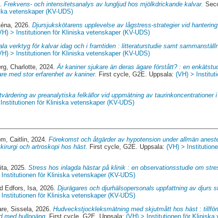
6.
Frekvens- och intensitetsanalys av lungljud hos mjölkdrickande kalvar.
Seco
niska vetenskaper (KV-UDS)
Léna
, 2026.
Djursjukskötarens upplevelse av lågstress-strategier vid hantering 
VH) > Institutionen för Kliniska vetenskaper (KV-UDS)
tala verktyg för kalvar idag och i framtiden : litteraturstudie samt sammanstäl
VH) > Institutionen för Kliniska vetenskaper (KV-UDS)
rg, Charlotte
, 2024.
Är kaniner sjukare än deras ägare förstått? : en enkätst
are med stor erfarenhet av kaniner.
First cycle, G2E. Uppsala:
(VH) > Institut
tvärdering av preanalytiska felkällor vid uppmätning av taurinkoncentrationer 
 Institutionen för Kliniska vetenskaper (KV-UDS)
m, Caitlin
, 2024.
Förekomst och åtgärder av hypotension under allmän aneste
kirurgi och artroskopi hos häst.
First cycle, G2E. Uppsala:
(VH) > Institution
ita
, 2025.
Stress hos inlagda hästar på klinik : en observationsstudie om stre
 Institutionen för Kliniska vetenskaper (KV-UDS)
nd
Edfors, Isa
, 2026.
Djurägares och djurhälsopersonals uppfattning av djurs st
 Institutionen för Kliniska vetenskaper (KV-UDS)
re, Sissela
, 2026.
Hudveckstjockleksmätning med skjutmått hos häst : tillförli
d med hullpoäng.
First cycle, G2E. Uppsala:
(VH) > Institutionen för Klinisk