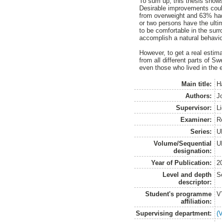
To sum up, this thesis shows
Desirable improvements could
from overweight and 63% had 
or two persons have the ulti
to be comfortable in the sur
accomplish a natural behaviou
However, to get a real estima
from all different parts of S
even those who lived in the 
Main title:
H
Authors:
J
Supervisor:
L
Examiner:
R
Series:
U
Volume/Sequential
U
designation:
Year of Publication:
2
Level and depth
S
descriptor:
Student's programme
V
affiliation:
Supervising department:
(