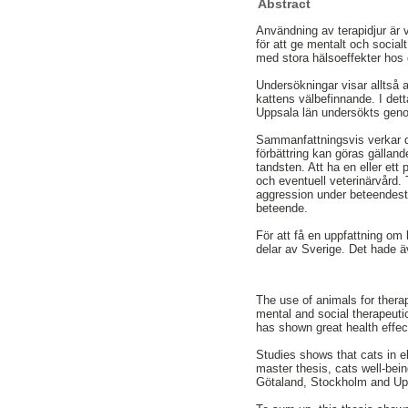
Abstract
Användning av terapidjur är
för att ge mentalt och social
med stora hälsoeffekter hos 
Undersökningar visar alltså 
kattens välbefinnande. I de
Uppsala län undersökts genom
Sammanfattningsvis verkar de
förbättring kan göras gällan
tandsten. Att ha en eller ett
och eventuell veterinärvård. 
aggression under beteendestudi
beteende.
För att få en uppfattning om 
delar av Sverige. Det hade ä
The use of animals for therap
mental and social therapeuti
has shown great health effect
Studies shows that cats in el
master thesis, cats well-bei
Götaland, Stockholm and Upp