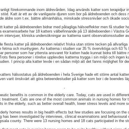
 vanligt förekommande inom äldrevården. Idag används katter som terapidjur
t stöd. Katt är ett av de vanligaste djuren som bor på äldreboenden och dess n
de äldre som t.ex. bättre allmänhälsa, minskade stressnivåer och ökade social
att katter på äldreboenden bidrar med påtagliga hälsoeffekter men få studier h
tta examensarbete har 18 katters välbefinnande på 13 äldreboenden i Västra 
 intervjuer, kliniska undersökningar av katterna samt observationsstudier a
 flesta katter på äldreboenden relativt friska utan större tecken på allvarli
de fetma och munhygien. Av katterna i studien var 35 % överviktiga och 63 % ha
 par personer som har yttersta ansvaret för katten hade kunnat bidra till bättre 
Trots flera personer i rörelse upplevdes katterna trygga i sin miljö och ingen ka
en. I princip alla katter levde i en sådan miljö att det fanns möjlighet för dem
katters hälsostatus på äldreboenden i hela Sverige hade ett större antal katter
ven varit önskvärt att göra beteendestudier på katter som bor i de boendes lä
,
eutic benefits is common in the elderly care. Today, cats are used in differen
c treatment. Cats are one of the most common animals in nursing homes for t
s in the elderly, such as better overall health, lower stress levels and more so
derly homes results in big health effects but few studies are focusing on the c
ng has been investigated by interviews, clinical examinations and behavioural 
sala county. There were 13 nursing homes and 18 cats participated in the st