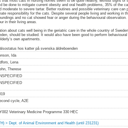
 that most cats in nursing homes seem to be quite healthy, without signs of 
 be done to mitigate current obesity and oral health problems, 35% of the cat
moderate to severe tartar. Better routines and possible veterinary care can 
mate responsibility for the cats. Despite several people living and working in
roundings and no cat showed fear or anger during the behavioural observation. 
r in their living areas.
tion about cats well being in the geriatric care in the whole country of Swede
weden, should be studied. It would also have been good to perform behavioural 
elderly’s own apartments.
älsostatus hos katter på svenska äldreboenden
onson, Ida
idfors, Lena
ehn, Therese
NSPECIFIED
NSPECIFIED
019
econd cycle, A2E
Y002 Veterinary Medicine Programme 330 HEC
VH) > Dept. of Animal Environment and Health (until 231231)