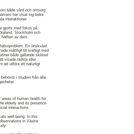
 inom både vård och omsorg
ärvaro har visat sig bidra
a interaktioner.
ar gjorts med fokus på
Götaland, Stockholm och
v hälften av dem.
ga hälsoproblem. En önskvärd
de måttligt till kraftigt med
rutiner både gällande skötsel
tt visade rädsla eller
 att utföra ett naturligt
 behövts i studien från alla
genheter.
t areas of human health for
he elderly and its presence
cial interactions.
ats well being. In this
observations in Västra
udy.