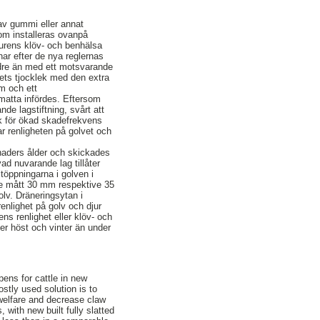
 av gummi eller annat
som installeras ovanpå
djurens klöv- och benhälsa
ar efter de nya reglernas
ndre än med ett motsvarande
ets tjocklek med den extra
em och ett
matta infördes. Eftersom
de lagstiftning, svårt att
k för ökad skadefrekvens
r renligheten på golvet och
ånaders ålder och skickades
vad nuvarande lag tillåter
töppningarna i golven i
de mått 30 mm respektive 35
v. Dräneringsytan i
enlighet på golv och djur
ns renlighet eller klöv- och
er höst och vinter än under
pens for cattle in new
ostly used solution is to
 welfare and decrease claw
with new built fully slatted