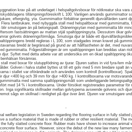
yggnation krav på att underlaget i helspaltgolvsboxar för nötkreatur ska vara
 djurskyddslagens tillämpningsföreskrift L 100. Vanligen används gummimattor 
jukare, eftergivlig, yta. Gummimattor förbättrar generellt djurvälfärden samt 
. Flera lantbrukare, med nybyggda stall med helspaltboxar med gummimatta, h
en blir smutsigare än på betongspalt. Dräneringsytan med gummimatta blir mi
ftersom fastsättningen av mattan stjäl spaltöppningsyta. Dessutom ökar golv
rsämrar golvets dräneringsförmåga. Smutsiga djur är både ett djurvälfärdsprobl
altöppningens bredd regleras i L 100, som stadgades innan kravet på gummi
stavarnas bredd är begränsad på grund av att hållfastheten är det, med nuvaran
med gummimatta. Frågeställningen är om spaltöppningen kan breddas utan ris
re djur. Syftet med detta arbete var att undersöka om en ökad spaltöppning öka
h benhälsan försämras.
 stall med boxar för slutuppfödning av tjurar. Djuren sattes in vid fyra-fem m
ålder. Golven i halva stallet byttes ut till ett golv med 5 mm bredare spalt än 
arna i stallet var oförändrade och användes som kontroll (kontrollboxar). Spal
r djur <400 kg och 39 mm för djur >400 kg. I kontrollboxarna var motsvaran
ummimatta med samma spaltöppningsmått som underliggande betongspaltgol
ört med 14 % i kontrollboxarna. Under försöket registrerades parametrar för r
n. Inga signifikanta skillnader mellan golvtyperna avseende golvens och djure
emot sågs en skillnad i renlighet på djur över året. Djuren var smutsigare und
,
l welfare legislation in Sweden regarding the flooring surface in fully slatted 
ave a surface material that is made of rubber or other resilient material. The m
of the fully slatted concrete floor. Rubber mats have shown to increase animal
concrete floor surface. However, since the debut of the new law many farmers, 