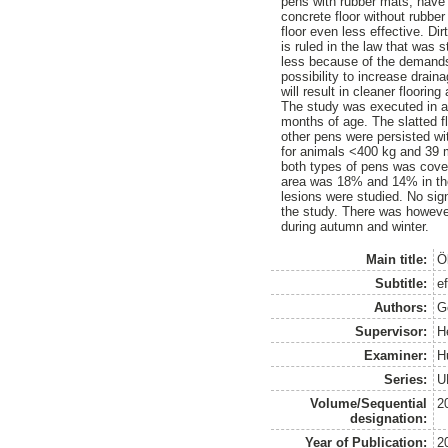
pens with rubber mats, have 
concrete floor without rubbe
floor even less effective. Di
is ruled in the law that was s
less because of the demands f
possibility to increase drain
will result in cleaner floori
The study was executed in a n
months of age. The slatted fl
other pens were persisted w
for animals <400 kg and 39 
both types of pens was cover
area was 18% and 14% in the 
lesions were studied. No sign
the study. There was however
during autumn and winter.
Main title:
Ö
Subtitle:
e
Authors:
G
Supervisor:
H
Examiner:
H
Series:
U
Volume/Sequential
2
designation:
Year of Publication:
2