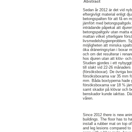
Abstract
Sedan år 2012 är det vid nyb
eftergivligt material enligt
betongspalten för att få en m
jämfört med betongspaltgolv
inträdande påpekat att djur
betongspaltgolv utan matta e
mattan vilket ytterligare fö
livsmedelshygienproblem. Sp
möjligheten att minska spalt
öka dräneringsytan i boxar 
och om det resulterar i rena
hos djuren utan att klöv- oc
Studien gjordes i ett nybyggt
till slakt vid 22-26 månaders 
(försöksboxar). De övriga box
försöksboxarna var 35 mm fö
mm. Båda boxtyperna hade g
försöksboxarna var 18 % jämf
samt skador på klövar och be
benskador kunde iakttas. Där
våren.
Since 2012 there is new anima
buildings. The floor has to h
install a rubber mat on top 
and leg lesions compared to 