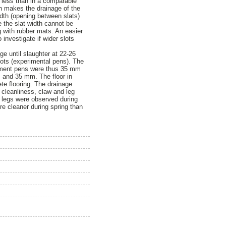
s less than in a comparable
ch makes the drainage of the
idth (opening between slats)
ce the slat width cannot be
ng with rubber mats. An easier
 investigate if wider slots
ge until slaughter at 22-26
slots (experimental pens). The
riment pens were thus 35 mm
 and 35 mm. The floor in
te flooring. The drainage
 cleanliness, claw and leg
nd legs were observed during
re cleaner during spring than