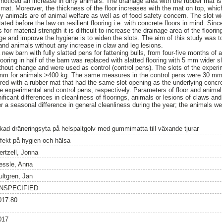
noticed an increase in dirty animals. The drainage area with the rubber mat i
r mat. Moreover, the thickness of the floor increases with the mat on top, whi
rty animals are of animal welfare as well as of food safety concern. The slot w
tated before the law on resilient flooring i.e. with concrete floors in mind. Sin
or material strength it is difficult to increase the drainage area of the floori
age and improve the hygiene is to widen the slots. The aim of this study was to
ng and animals without any increase in claw and leg lesions.
ew barn with fully slatted pens for fattening bulls, from four-five months of a
ooring in half of the barn was replaced with slatted flooring with 5 mm wider 
ithout change and were used as control (control pens). The slots of the expe
mm for animals >400 kg. The same measures in the control pens were 30 mm
ed with a rubber mat that had the same slot opening as the underlying concre
experimental and control pens, respectively. Parameters of floor and animal
ificant differences in cleanliness of floorings, animals or lesions of claws a
 a seasonal difference in general cleanliness during the year; the animals we
kad dräneringsyta på helspaltgolv med gummimatta till växande tjurar
ffekt på hygien och hälsa
ertzell, Jonna
essle, Anna
ultgren, Jan
NSPECIFIED
017:80
017