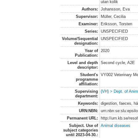
utan kolik
Authors:
Johansson, Eva
Supervisor:
Müller, Cecilia
Examiner:
Eriksson, Torsten
Series:
UNSPECIFIED
Volume/Sequential
UNSPECIFIED
designation:
Year of
2020
Publication:
Level and depth
Second cycle, A2E
descriptor:
Student's
VY002 Veterinary M
programme
affiliation:
Supervising
(VH) > Dept. of Anim
department:
Keywords:
digestion, faeces, häs
URN:NBN:
urn:nbn:se:slu:epsil
Permanent URL:
http://urn.kb.se/res
Subject. Use of
Animal diseases
subject categories
until 2023-04-30.: