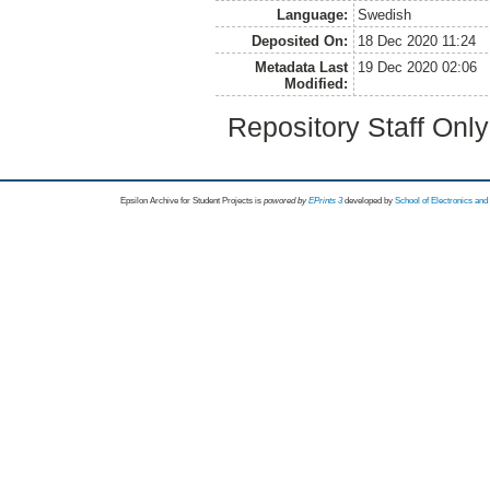
Language:
Swedish
Deposited On:
18 Dec 2020 11:24
Metadata Last
19 Dec 2020 02:06
Modified:
Repository Staff Onl
Epsilon Archive for Student Projects is
powored by
EPrints 3
developed by
School of Electronics an