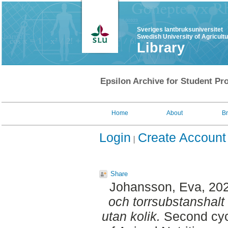
Sveriges lantbruksuniversitet
Swedish University of Agricult
Library
Epsilon Archive for Student Pro
Home
About
B
Login
Create Account
Share
Johansson, Eva
, 20
och torrsubstanshalt
utan kolik.
Second cyc