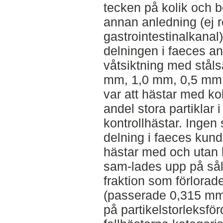
tecken på kolik och b
annan anledning (ej re
gastrointestinalkanal)
delningen i faeces 
våtsiktning med stålså
mm, 1,0 mm, 0,5 mm
var att hästar med ko
andel stora partiklar 
kontrollhästar. Ingen s
delning i faeces kun
hästar med och utan k
sam-lades upp på såll
fraktion som förlorad
(passerade 0,315 mm)
på partikelstorleksfö