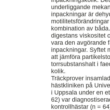
underliggande mekan-
inpackningar är dehyd
motilitetsförändringar
kombination av båda. 
digestans viskositet 
vara den avgörande fa
inpackningar. Syftet 
att jämföra partikelst
torrsubstanshalt i fa
kolik.
Träckprover insamlad
hästkliniken på Unive
i Uppsala under en et
62) var diagnostiser
kontrollhästar (n = 64