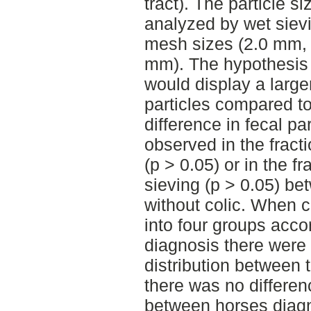
tract). The particle s
analyzed by wet sievi
mesh sizes (2.0 mm,
mm). The hypothesis 
would display a larger
particles compared t
difference in fecal pa
observed in the fract
(p > 0.05) or in the fr
sieving (p > 0.05) b
without colic. When 
into four groups accor
diagnosis there were n
distribution between 
there was no differenc
between horses diagn