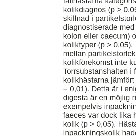
fallhästarna kategoris
kolikdiagnos (p > 0,05
skillnad i partikelsto
diagnostiserade med 
kolon eller caecum) 
koliktyper (p > 0,05)
mellan partikelstorle
kolikförekomst inte k
Torrsubstanshalten i
kolikhästarna jämfört
= 0,01). Detta är i en
digesta är en möjlig 
exempelvis inpacknin
faeces var dock lika 
kolik (p > 0,05). Häs
inpackningskolik had