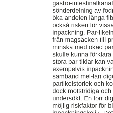
gastro-intestinalkan
sönderdelning av fod
öka andelen långa fi
också risken för viss
inpackning. Par-tike
från magsäcken till p
minska med ökad parti
skulle kunna förklara
stora par-tiklar kan va
exempelvis inpacknin
samband mel-lan dige
partikelstorlek och k
dock motstridiga och ä
undersökt. En torr d
möjlig riskfaktor för 
inpackningskolik. Det 