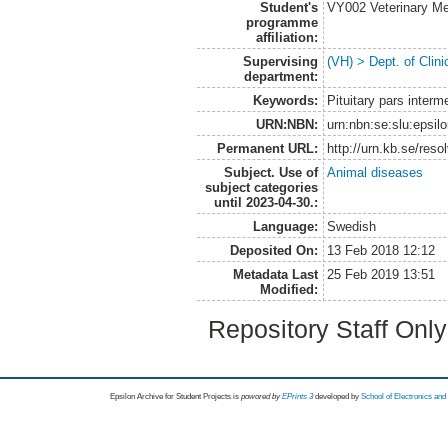
Student's
VY002 Veterinary M
programme
affiliation:
Supervising
(VH) > Dept. of Clini
department:
Keywords:
Pituitary pars inter
URN:NBN:
urn:nbn:se:slu:epsil
Permanent URL:
http://urn.kb.se/res
Subject. Use of
Animal diseases
subject categories
until 2023-04-30.:
Language:
Swedish
Deposited On:
13 Feb 2018 12:12
Metadata Last
25 Feb 2019 13:51
Modified:
Repository Staff Onl
Epsilon Archive for Student Projects is
powored by
EPrints 3
developed by
School of Electronics an