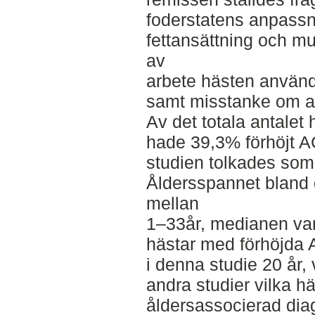
foderstatens anpassnin
fettansättning och mu
av
arbete hästen användes
samt misstanke om a
Av det totala antalet
hade 39,3% förhöjt A
studien tolkades som
Åldersspannet bland 
mellan
1–33år, medianen var
hästar med förhöjda 
i denna studie 20 år
andra studier vilka h
åldersassocierad dia