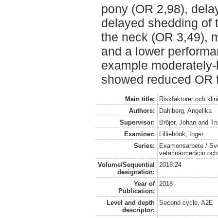
pony (OR 2,98), dela
delayed shedding of t
the neck (OR 3,49), 
and a lower performan
example moderately-h
showed reduced OR f
Main title:
Riskfaktorer och kl
Authors:
Dahlberg, Angelika
Supervisor:
Bröjer, Johan
and
Tr
Examiner:
Lilliehöök, Inger
Series:
Examensarbete / Sver
veterinärmedicin oc
Volume/Sequential
2018:24
designation:
Year of
2018
Publication:
Level and depth
Second cycle, A2E
descriptor: