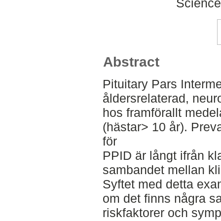
Science
Abstract
Pituitary Pars Interm
åldersrelaterad, neu
hos framförallt medelå
(hästar> 10 år). Prev
för
PPID är långt ifrån k
sambandet mellan kli
Syftet med detta exa
om det finns några 
riskfaktorer och sym