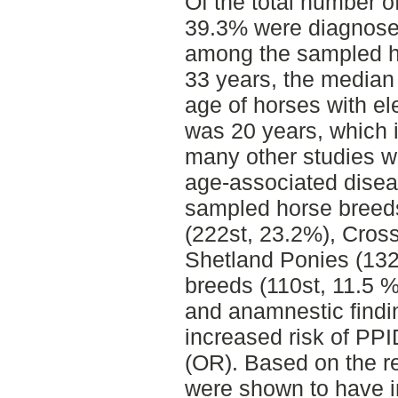
Of the total number o
39.3% were diagnose
among the sampled h
33 years, the median
age of horses with e
was 20 years, which 
many other studies w
age-associated dise
sampled horse breed
(222st, 23.2%), Cros
Shetland Ponies (132
breeds (110st, 11.5 %)
and anamnestic findi
increased risk of PP
(OR). Based on the re
were shown to have 