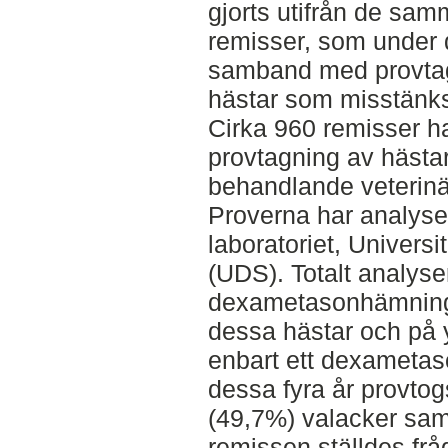
gjorts utifrån de sam
remisser, som under de
samband med provta
hästar som misstänks
Cirka 960 remisser ha
provtagning av hästar
behandlande veterinä
Proverna har analyse
laboratoriet, Univers
(UDS). Totalt analys
dexametasonhämnings
dessa hästar och på y
enbart ett dexameta
dessa fyra år provto
(49,7%) valacker samt
remissen ställdes fr