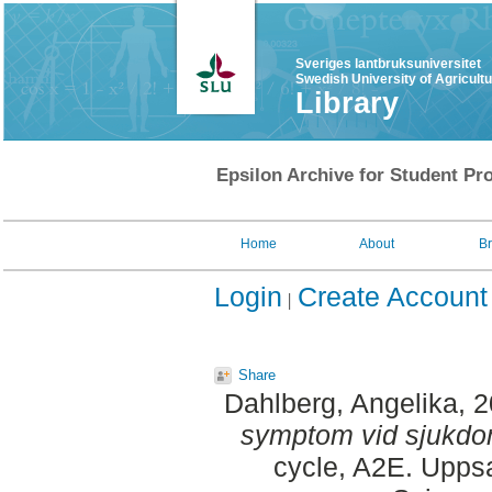
Sveriges lantbruksuniversitet
Swedish University of Agricult
Library
Epsilon Archive for Student Pro
Home
About
B
Login
Create Account
Share
Dahlberg, Angelika
, 
symptom vid sjukdo
cycle, A2E. Uppsa