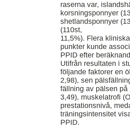
raserna var, islandsh
korsningsponnyer (13
shetlandsponnyer (13
(110st,
11,5%). Flera klinis
punkter kunde associ
PPID efter beräknan
Utifrån resultaten i 
följande faktorer en
2,98), sen pälsfällni
fällning av pälsen p
3,49), muskelatrofi (
prestationsnivå, med
träningsintensitet vi
PPID.