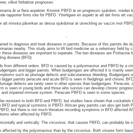
ner, vilket förbättrar prognosen.
ukdomarna åt ur flera aspekter. Kronisk PBFD är en progressiv sjukdom, medan 
de rapporter finns inte för PBFD. Ytterligare en aspekt är att det finns ett v
för att minska påverkan av dessa sjukdomar är utveckling av vaccin mot PB
,
ained to diagnose and treat diseases in parrots. Because of this parrots die d
erinarian nearby. This study aims to lift bird medicine as a veterinary field by
 these diseases are important to seperate. The two diseases are Psittacine 
ling disease (BFD).
rds from different orders. BFD is caused by a polyomavirus and PBFD by a ci
dgerigars and bigger parrots. When budgerigars are affected it is mainly seen 
symptoms such as plumage defects and subcutaneous bleeding. Budgerigars 
n bigger parrots peracute and acute BFD is seen in fledglings and chronic BF
umage defects are rarely seen in other species than budgerigars. Peracute, 
rm is seen in young birds and those who survive can develop chronic progre
ss and impaired immune system. Peracute PBFD is seen in some species.
e resistant to both BFD and PBFD, but studies have shown that cockatiels too
gs in BFD and typical symtoms in PBFD. African grey parrots can also get bo
PBFD, but there is not much literature recording symptoms in BFD affected Afr
mptoms when affected by PBFD.
izontally and vertically. The circovirus, that causes PBFD, can probably be s
 affected by the polyomavirus than by the circovirus. Both viruses form baso