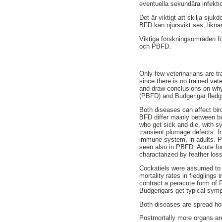
eventuella sekundära infektio
Det är viktigt att skilja sj
BFD kan njursvikt ses, liknan
Viktiga forskningsområden 
och PBFD.
Only few veterinarians are tr
since there is no trained vet
and draw conclusions on why
(PBFD) and Budgerigar fledg
Both diseases can affect bi
BFD differ mainly between bu
who get sick and die, with 
transient plumage defects. I
immune system, in adults. Pl
seen also in PBFD. Acute fo
charactarized by feather lo
Cockatiels were assumed to b
mortality rates in fledglin
contract a peracute form of 
Budgerigars get typical sy
Both diseases are spread hor
Postmortally more organs are