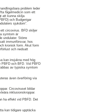
behandlingsbara problem leder
 lyfta fågelmedicin som ett
t att kunna skilja
(PBFD) och Budgerigar
ndulaters sjukdom”.
tt circovirus. BFD skiljer
lla symtom är
 undulater. Större
dsatt immunförsvar, hos
och kronisk form. Akut form
förlust och nedsatt
ssa kan insjukna med hög
åde PBFD och BFD. Vid PBFD
drabbas av typiska symtom
uteras även överföring via
ppar. Circoviruset bildar
kleära inklusionskroppar.
n ha effekt vid PBFD. Det
ta kan tidigare upptäcka