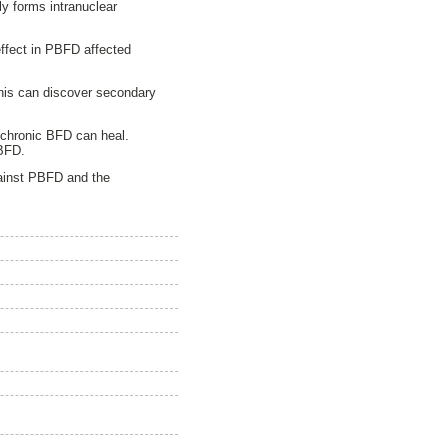
ly forms intranuclear
ffect in PBFD affected
his can discover secondary
 chronic BFD can heal.
 BFD.
gainst PBFD and the