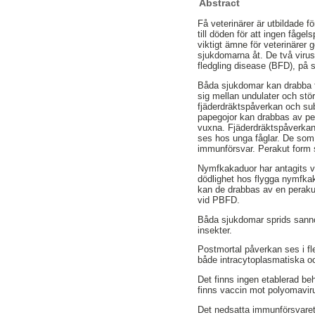
Abstract
Få veterinärer är utbildade f
till döden för att ingen fågels
viktigt ämne för veterinärer 
sjukdomarna åt. De två viru
fledgling disease (BFD), på 
Båda sjukdomar kan drabba få
sig mellan undulater och stö
fjäderdräktspåverkan och su
papegojor kan drabbas av per
vuxna. Fjäderdräktspåverkan 
ses hos unga fåglar. De som
immunförsvar. Perakut form s
Nymfkakaduor har antagits v
dödlighet hos flygga nymfk
kan de drabbas av en peraku
vid PBFD.
Båda sjukdomar sprids sannol
insekter.
Postmortal påverkan ses i fle
både intracytoplasmatiska oc
Det finns ingen etablerad b
finns vaccin mot polyomavi
Det nedsatta immunförsvaret