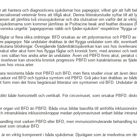
ör att hantera och diagnosticera sjukdomar hos papegojor, vilket gör att fullt 
pecialiserad veterinär finns att tillgå akut. Denna litteraturstudie syftar till att
genom att jämföra två virussjukdomar och dra slutsatser om varför det är viktig
ssjukdomarna som kommer jämföras är Psittacine beak and feather disease 
svenska ungefär ”papegojornas näbb och fjäder-sjukdom” respektive ”flygga u
glar ur flera olika ordningar. BFD orsakas av ett polyomavirus och PBFD av e
rre papegojor. När undulater drabbas är det flygga undulater som dör, eventue
bkutana blödningar. Övergående fjäderdräktspåverkan kan ses hos överlevande
akut eller akut form hos flygga fåglar och kronisk form, med anorexi och ne
ses sällan hos andra arter än undulater. Även vid PBFD finns akut, perakut 
 överlever kan utveckla kronisk progressiv PBFD som karaktäriseras av fjäder
es hos vissa arter.
ara resistenta både mot PBFD och BFD, men flera studier visar att även de
akaduor vid BFD och typiska symtom vid PBFD. Grå jako kan drabbas av b
t form men det finns begränsad litteratur om symtomen vid BFD. Undulater 
ikt både horisontellt och vertikalt. För circoviruset, som orsakar PBFD, disk
r organ vid BFD än PBFD. Båda virus bildar basofila till amfofila inklusionskro
h intranukleära inklusionskroppar medan polyomaviruset enbart bildar intranu
ehandling mot varken PBFD eller BFD, men immunostimulerande behandling ka
ruset som orsakar BFD.
 är en viktig komponent i båda sjukdomar. Djurägare som är medvetna om det