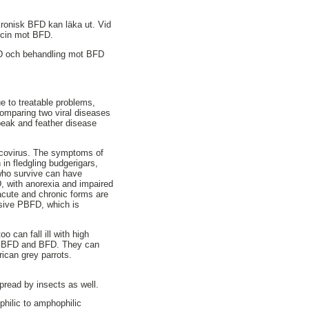
kronisk BFD kan läka ut. Vid
accin mot BFD.
FD och behandling mot BFD
ue to treatable problems,
 comparing two viral diseases
beak and feather disease
rcovirus. The symptoms of
in fledgling budgerigars,
who survive can have
D, with anorexia and impaired
acute and chronic forms are
ssive PBFD, which is
 can fall ill with high
th PBFD and BFD. They can
ican grey parrots.
pread by insects as well.
philic to amphophilic