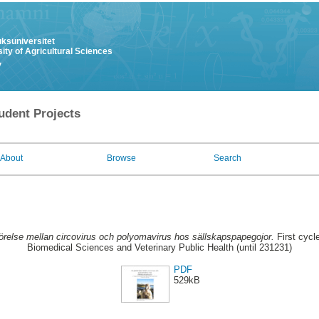
uksuniversitet
ity of Agricultural Sciences
y
udent Projects
About
Browse
Search
örelse mellan circovirus och polyomavirus hos sällskapspapegojor.
First cycl
Biomedical Sciences and Veterinary Public Health (until 231231)
PDF
529kB