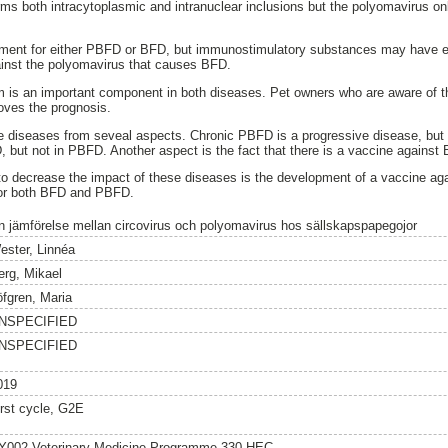
orms both intracytoplasmic and intranuclear inclusions but the polyomavirus on
atment for either PBFD or BFD, but immunostimulatory substances may have e
ainst the polyomavirus that causes BFD.
is an important component in both diseases. Pet owners who are aware of t
roves the prognosis.
the diseases from seveal aspects. Chronic PBFD is a progressive disease, but
D, but not in PBFD. Another aspect is the fact that there is a vaccine against
 to decrease the impact of these diseases is the development of a vaccine a
for both BFD and PBFD.
n jämförelse mellan circovirus och polyomavirus hos sällskapspapegojor
ester, Linnéa
erg, Mikael
öfgren, Maria
NSPECIFIED
NSPECIFIED
019
irst cycle, G2E
Y002 Veterinary Medicine Programme 330 HEC