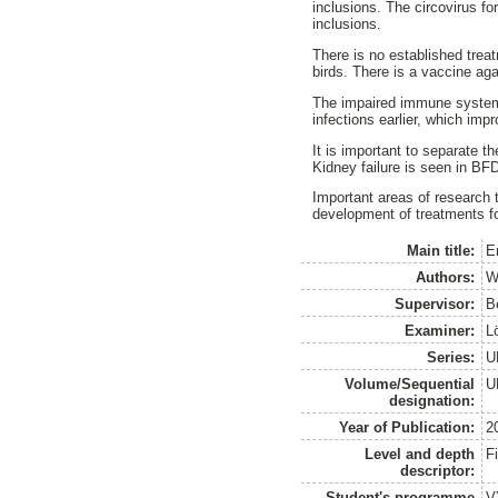
inclusions. The circovirus f
inclusions.
There is no established tre
birds. There is a vaccine ag
The impaired immune system 
infections earlier, which imp
It is important to separate 
Kidney failure is seen in BF
Important areas of research
development of treatments 
Main title:
E
Authors:
W
Supervisor:
B
Examiner:
L
Series:
U
Volume/Sequential
U
designation:
Year of Publication:
2
Level and depth
F
descriptor:
Student's programme
V