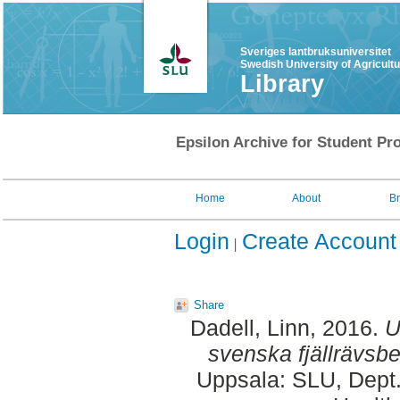
Sveriges lantbruksuniversitet
Swedish University of Agricult
Library
Epsilon Archive for Student Pro
Home
About
B
Login
Create Account
Share
Dadell, Linn
, 2016.
U
svenska fjällrävsb
Uppsala: SLU, Dept.