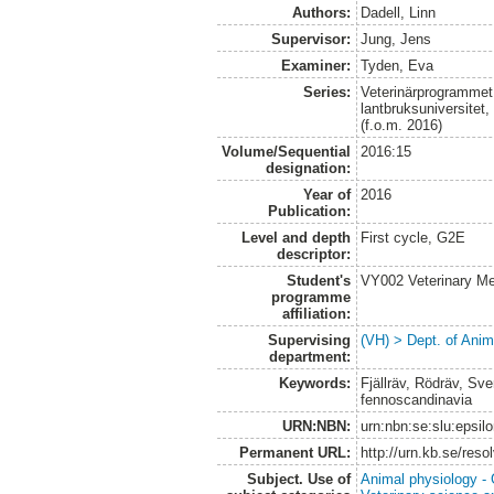
Authors:
Dadell, Linn
Supervisor:
Jung, Jens
Examiner:
Tyden, Eva
Series:
Veterinärprogrammet
lantbruksuniversitet
(f.o.m. 2016)
Volume/Sequential
2016:15
designation:
Year of
2016
Publication:
Level and depth
First cycle, G2E
descriptor:
Student's
VY002 Veterinary M
programme
affiliation:
Supervising
(VH) > Dept. of Anim
department:
Keywords:
Fjällräv, Rödräv, Sv
fennoscandinavia
URN:NBN:
urn:nbn:se:slu:epsil
Permanent URL:
http://urn.kb.se/res
Subject. Use of
Animal physiology -