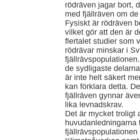
rödräven jagar bort, 
med fjällräven om de
Fysiskt är rödräven be
vilket gör att den är 
flertalet studier som 
rödrävar minskar i S
fjällrävspopulationen.
de sydligaste delarna 
är inte helt säkert me
kan förklara detta. 
fjällräven gynnar äv
lika levnadskrav.
Det är mycket troligt 
huvudanledningarna t
fjällrävspopulationen 