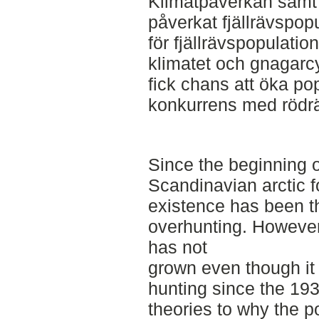
Klimatpåverkan samt 
påverkat fjällrävspop
för fjällrävspopulation
klimatet och gnagarcy
fick chans att öka po
konkurrens med rödr
Since the beginning o
Scandinavian arctic f
existence has been t
overhunting. However 
has not
grown even though it
hunting since the 193
theories to why the p