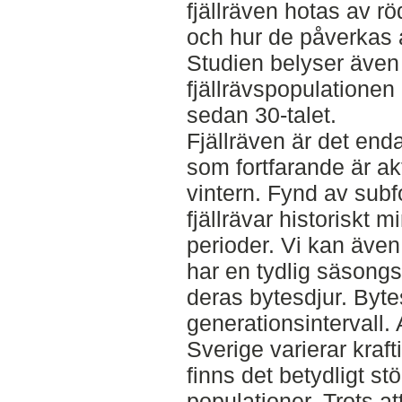
fjällräven hotas av r
och hur de påverkas 
Studien belyser även n
fjällrävspopulationen 
sedan 30-talet.
Fjällräven är det en
som fortfarande är ak
vintern. Fynd av subfo
fjällrävar historiskt 
perioder. Vi kan även
har en tydlig säsongs
deras bytesdjur. Byte
generationsintervall. A
Sverige varierar kraft
finns det betydligt st
populationer. Trots at