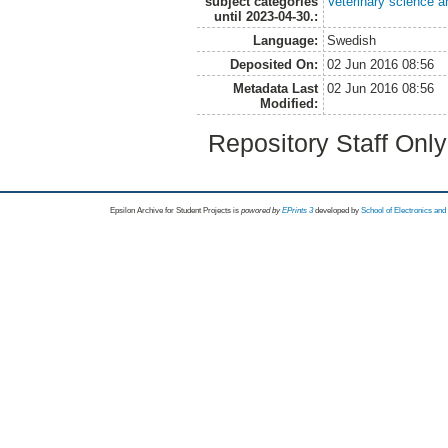
subject categories
Veterinary science a
until 2023-04-30.:
Language:
Swedish
Deposited On:
02 Jun 2016 08:56
Metadata Last
02 Jun 2016 08:56
Modified:
Repository Staff Onl
Epsilon Archive for Student Projects is
powored by
EPrints 3
developed by
School of Electronics an