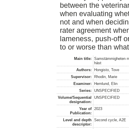
between the veterina
when evaluating whet
not and when deciding
rater agreement when
lameness, push-off o
to or worse than wha
Main title:
Samstämmigheten mel
häst
Authors:
Hongisto, Tove
Supervisor:
Rhodin, Marie
Examiner:
Hernlund, Elin
Series:
UNSPECIFIED
Volume/Sequential
UNSPECIFIED
designation:
Year of
2023
Publication:
Level and depth
Second cycle, A2E
descriptor: