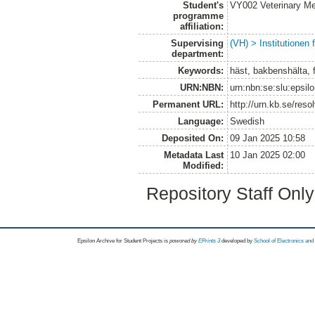
Student's
VY002 Veterinary M
programme
affiliation:
Supervising
(VH) > Institutionen
department:
Keywords:
häst, bakbenshälta, 
URN:NBN:
urn:nbn:se:slu:epsil
Permanent URL:
http://urn.kb.se/res
Language:
Swedish
Deposited On:
09 Jan 2025 10:58
Metadata Last
10 Jan 2025 02:00
Modified:
Repository Staff Onl
Epsilon Archive for Student Projects is
powored by
EPrints 3
developed by
School of Electronics an