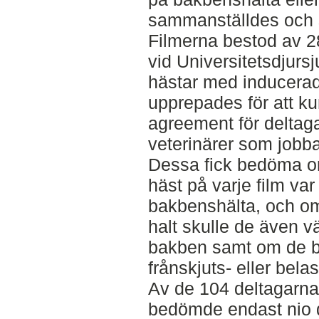
sammanställdes och sk
Filmerna bestod av 28
vid Universitetsdjurs
hästar med inducerade
upprepades för att k
agreement för deltag
veterinärer som jobba
Dessa fick bedöma om
häst på varje film var
bakbenshälta, och o
halt skulle de även v
bakben samt om de 
frånskjuts- eller bela
Av de 104 deltagarn
bedömde endast nio d