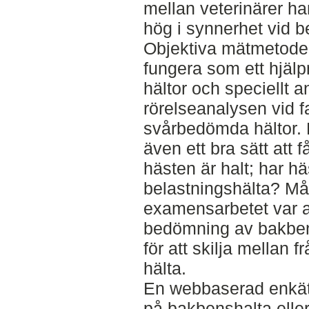
mellan veterinärer har
hög i synnerhet vid 
Objektiva mätmetoder 
fungera som ett hjäl
hältor och speciellt 
rörelseanalysen vid fa
svårbedömda hältor. 
även ett bra sätt att 
hästen är halt; har hä
belastningshälta? Mål
examensarbetet var at
bedömning av bakben
för att skilja mellan 
hälta.
En webbaserad enkät
på bakbenshalta eller