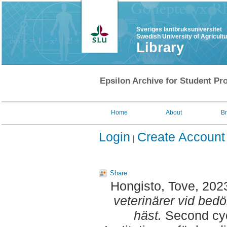
Sveriges lantbruksuniversitet
Swedish University of Agricult
Library
Epsilon Archive for Student Pro
Home
About
B
Login
Create Account
Share
Hongisto, Tove
, 202
veterinärer vid be
häst.
Second cyc