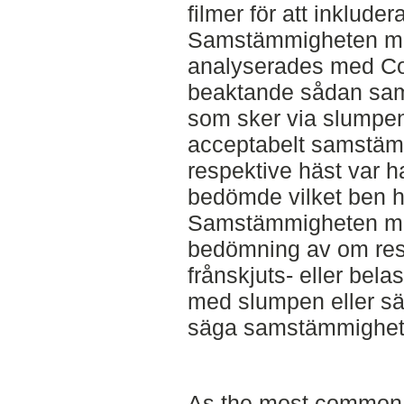
filmer för att inkludera
Samstämmigheten mel
analyserades med Coh
beaktande sådan sa
som sker via slumpen
acceptabelt samstä
respektive häst var ha
bedömde vilket ben h
Samstämmigheten mel
bedömning av om res
frånskjuts- eller bela
med slumpen eller sä
säga samstämmighete
As the most common h