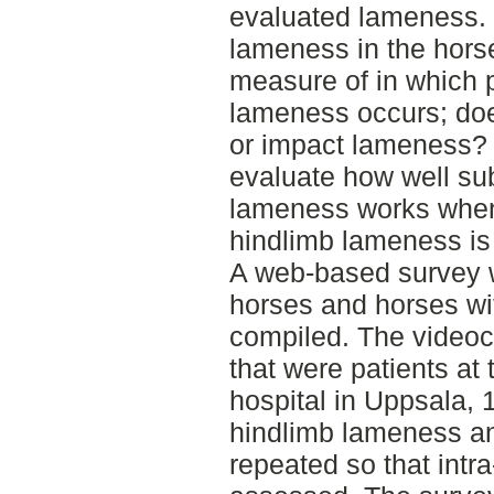
evaluated lameness. 
lameness in the hors
measure of in which pa
lameness occurs; doe
or impact lameness? 
evaluate how well sub
lameness works when
hindlimb lameness is 
A web-based survey w
horses and horses w
compiled. The videoc
that were patients at
hospital in Uppsala, 
hindlimb lameness an
repeated so that intr