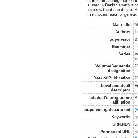
skatole-measuring method to
is used in Danish abattoirs t
piglets without anesthetic. 
immunocastration or genetic s
Main title:
Me
Authors:
L
Supervisor:
B
Examiner:
J
Series:
V
b
Volume/Sequential
2
designation:
Year of Publication:
2
Level and depth
F
descriptor:
Student's programme
V
affiliation:
Supervising department:
(
Keywords:
g
URN:NBN:
u
Permanent URL:
h