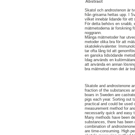
Abstract
Skatol och androstenon är tv
från grisarna hettas upp. I S
vilket innebär lidande för ett
För detta behövs en snabb, 
mätmetoderna är forskning fö
noggrann.
Många mätmetoder har utveck
metoder olika bra för att mä
skatolekvivalenter. Immunolog
tar ofta lång tid att genomf
en ganska tidsödande metod fö
Idag används en kulörmätande
att använda en annan lösnin
bra mätmetod men det är trol
Skatole and androstenone are
fraction of the substances ar
boars in Sweden are castrate
pigs each year. Sorting out 
practical and could be used 
measurement method for andr
necessarily quick and easy t
Many methods have been deve
substances, there has been n
combination of androstenone 
are time-consuming. High pe