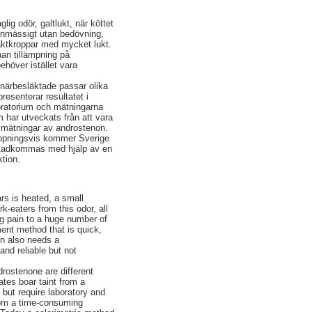
ig odör, galtlukt, när köttet
utinmässigt utan bedövning,
 slaktkroppar med mycket lukt.
an tillämpning på
höver istället vara
 närbesläktade passar olika
esenterar resultatet i
boratorium och mätningarna
 har utveckats från att vara
ör mätningar av androstenon.
hoppningsvis kommer Sverige
åstadkommas med hjälp av en
ktion.
rs is heated, a small
k-eaters from this odor, all
ng pain to a huge number of
ment method that is quick,
on also needs a
nd reliable but not
rostenone are different
tes boar taint from a
but require laboratory and
rom a time-consuming