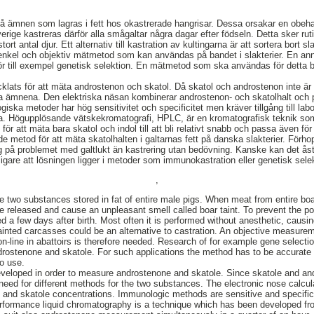
å ämnen som lagras i fett hos okastrerade hangrisar. Dessa orsakar en obehagl
verige kastreras därför alla smågaltar några dagar efter födseln. Detta sker r
 stort antal djur. Ett alternativ till kastration av kultingarna är att sortera bort
enkel och objektiv mätmetod som kan användas på bandet i slakterier. En ann
r till exempel genetisk selektion. En mätmetod som ska användas för detta be
lats för att mäta androstenon och skatol. Då skatol och androstenon inte är
ta ämnena. Den elektriska näsan kombinerar androstenon- och skatolhalt och pr
iska metoder har hög sensitivitet och specificitet men kräver tillgång till la
öra. Högupplösande vätskekromatografi, HPLC, är en kromatografisk teknik som
r att mäta bara skatol och indol till att bli relativt snabb och passa även f
 metod för att mäta skatolhalten i galtarnas fett på danska slakterier. För
g på problemet med galtlukt än kastrering utan bedövning. Kanske kan det 
igare att lösningen ligger i metoder som immunokastration eller genetisk sele
,
 two substances stored in fat of entire male pigs. When meat from entire boa
e released and cause an unpleasant smell called boar taint. To prevent the por
d a few days after birth. Most often it is performed without anesthetic, causi
tainted carcasses could be an alternative to castration. An objective measure
on-line in abattoirs is therefore needed. Research of for example gene selecti
ostenone and skatole. For such applications the method has to be accurate a
o use.
loped in order to measure androstenone and skatole. Since skatole and and
eed for different methods for the two substances. The electronic nose calcula
and skatole concentrations. Immunologic methods are sensitive and specific 
rformance liquid chromatography is a technique which has been developed f