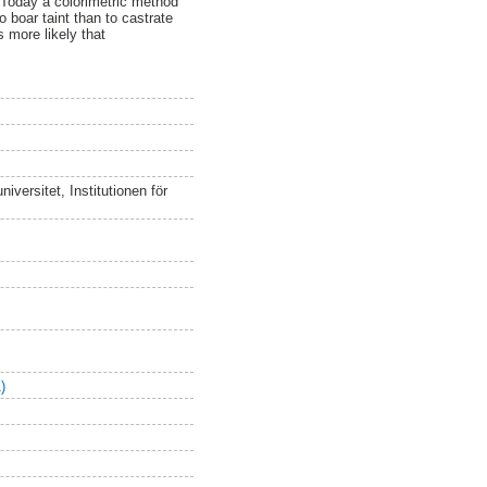
 Today a colorimetric method
 boar taint than to castrate
 more likely that
versitet, Institutionen för
)