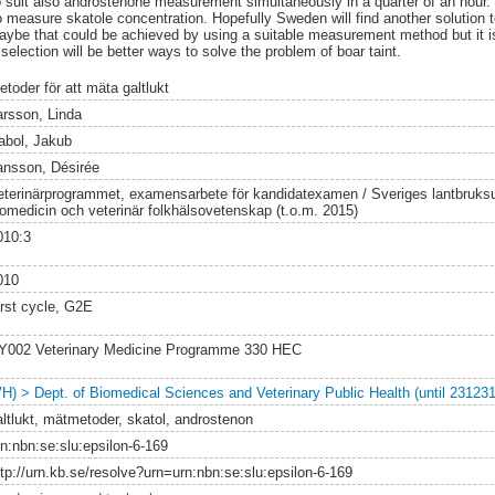
 suit also androstenone measurement simultaneously in a quarter of an hour.
o measure skatole concentration. Hopefully Sweden will find another solution to
Maybe that could be achieved by using a suitable measurement method but it is
election will be better ways to solve the problem of boar taint.
toder för att mäta galtlukt
arsson, Linda
abol, Jakub
ansson, Désirée
eterinärprogrammet, examensarbete för kandidatexamen / Sveriges lantbruksuni
iomedicin och veterinär folkhälsovetenskap (t.o.m. 2015)
010:3
010
irst cycle, G2E
Y002 Veterinary Medicine Programme 330 HEC
VH) > Dept. of Biomedical Sciences and Veterinary Public Health (until 231231
altlukt, mätmetoder, skatol, androstenon
rn:nbn:se:slu:epsilon-6-169
ttp://urn.kb.se/resolve?urn=urn:nbn:se:slu:epsilon-6-169