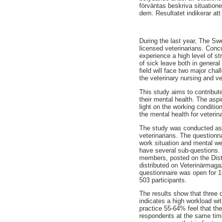
förväntas beskriva situation
dem. Resultatet indikerar att
During the last year, The S
licensed veterinarians. Con
experience a high level of st
of sick leave both in general
field will face two major cha
the veterinary nursing and v
This study aims to contribute
their mental health. The aspir
light on the working conditio
the mental health for veterina
The study was conducted as a
veterinarians. The questionn
work situation and mental we
have several sub-questions. 
members, posted on the Dist
distributed on Veterinärmag
questionnaire was open for 
503 participants.
The results show that three
indicates a high workload wi
practice 55-64% feel that the
respondents at the same time