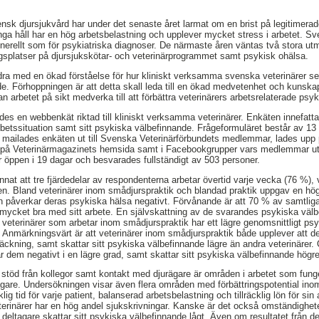
nsk djursjukvård har under det senaste året larmat om en brist på legitimerade
ånga håll har en hög arbetsbelastning och upplever mycket stress i arbetet. S
nerellt som för psykiatriska diagnoser. De närmaste åren väntas två stora utm
ingsplatser på djursjukskötar- och veterinärprogrammet samt psykisk ohälsa.
bidra med en ökad förståelse för hur kliniskt verksamma svenska veterinärer se
de. Förhoppningen är att detta skall leda till en ökad medvetenhet och kunsk
an arbetet på sikt medverka till att förbättra veterinärers arbetsrelaterade psy
des en webbenkät riktad till kliniskt verksamma veterinärer. Enkäten innefattar
betssituation samt sitt psykiska välbefinnande. Frågeformuläret består av 13 
 mailades enkäten ut till Svenska Veterinärförbundets medlemmar, lades upp p
på Veterinärmagazinets hemsida samt i Facebookgrupper vars medlemmar ut
 öppen i 19 dagar och besvarades fullständigt av 503 personer.
nnat att tre fjärdedelar av respondenterna arbetar övertid varje vecka (76 %),
en. Bland veterinärer inom smådjurspraktik och blandad praktik uppgav en hö
en påverkar deras psykiska hälsa negativt. Förvånande är att 70 % av samtlig
er mycket bra med sitt arbete. En självskattning av de svarandes psykiska väl
 veterinärer som arbetar inom smådjurspraktik har ett lägre genomsnittligt ps
. Anmärkningsvärt är att veterinärer inom smådjurspraktik både upplever att d
räckning, samt skattar sitt psykiska välbefinnande lägre än andra veterinärer
r dem negativt i en lägre grad, samt skattar sitt psykiska välbefinnande högre
tt stöd från kollegor samt kontakt med djurägare är områden i arbetet som funge
agare. Undersökningen visar även flera områden med förbättringspotential inom
ig tid för varje patient, balanserad arbetsbelastning och tillräcklig lön för si
veterinärer har en hög andel sjukskrivningar. Kanske är det också omständighet
deltagare skattar sitt psykiska välbefinnande lågt. Även om resultatet från 