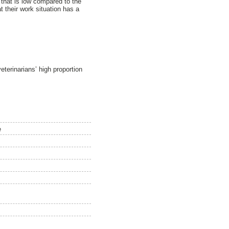
 that is low compared to the
t their work situation has a
eterinarians’ high proportion
e