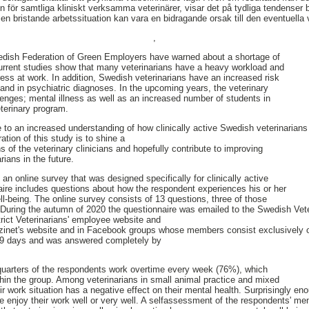
en för samtliga kliniskt verksamma veterinärer, visar det på tydliga tendenser
 en bristande arbetssituation kan vara en bidragande orsak till den eventuella 
,
wedish Federation of Green Employers have warned about a shortage of
current studies show that many veterinarians have a heavy workload and
ress at work. In addition, Swedish veterinarians have an increased risk
 and in psychiatric diagnoses. In the upcoming years, the veterinary
llenges; mental illness as well as an increased number of students in
eterinary program.
 to an increased understanding of how clinically active Swedish veterinarians 
ation of this study is to shine a
ns of the veterinary clinicians and hopefully contribute to improving
rians in the future.
n online survey that was designed specifically for clinically active
aire includes questions about how the respondent experiences his or her
ll-being. The online survey consists of 13 questions, three of those
During the autumn of 2020 the questionnaire was emailed to the Swedish Vete
rict Veterinarians' employee website and
azinet's website and in Facebook groups whose members consist exclusively o
19 days and was answered completely by
 quarters of the respondents work overtime every week (76%), which
thin the group. Among veterinarians in small animal practice and mixed
ir work situation has a negative effect on their mental health. Surprisingly en
 enjoy their work well or very well. A selfassessment of the respondents' men