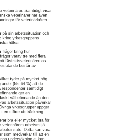
 veterinärer. Samtidigt visar
venska veterinärer har även
aningar för veterinärkåren
r på sin arbetssituation och
ap kring yrkesgruppens
kiska hälsa.
 frågor kring hur
frågor varav tre med flera
å Distriktsveterinärernas
eslutande består av
 vilket tyder på mycket hög
g andel (55–64 %) att de
a respondenter samtidigt
befinnande ger en
ykiskt välbefinnande än den
eras arbetssituation påverkar
. Övriga yrkesgrupper uppger
 i en större utsträckning.
rar bra eller mycket bra för
 veterinärers arbetsmiljö.
n arbetsinsats. Detta kan vara
er som medverkar till att en
denna undersökning ej kan