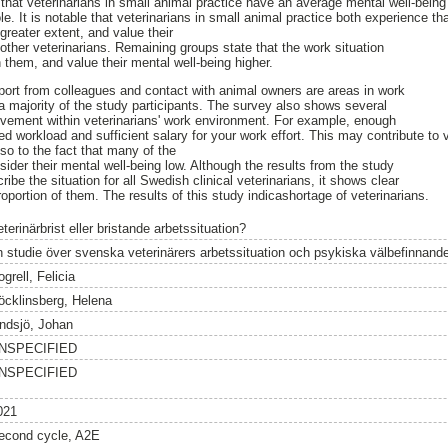
 that veterinarians in small animal practice have an average mental well-being
. It is notable that veterinarians in small animal practice both experience tha
greater extent, and value their
other veterinarians. Remaining groups state that the work situation
 them, and value their mental well-being higher.
pport from colleagues and contact with animal owners are areas in work
 a majority of the study participants. The survey also shows several
rovement within veterinarians' work environment. For example, enough
ed workload and sufficient salary for your work effort. This may contribute to v
so to the fact that many of the
nsider their mental well-being low. Although the results from the study
ibe the situation for all Swedish clinical veterinarians, it shows clear
oportion of them. The results of this study indicashortage of veterinarians.
terinärbrist eller bristande arbetssituation?
n studie över svenska veterinärers arbetssituation och psykiska välbefinnand
grell, Felicia
öcklinsberg, Helena
indsjö, Johan
NSPECIFIED
NSPECIFIED
021
econd cycle, A2E