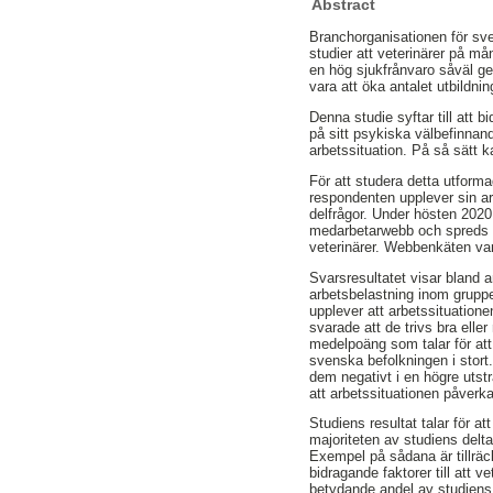
Abstract
Branchorganisationen för sve
studier att veterinärer på m
en hög sjukfrånvaro såväl ge
vara att öka antalet utbildn
Denna studie syftar till att 
på sitt psykiska välbefinnan
arbetssituation. På så sätt k
För att studera detta utforma
respondenten upplever sin ar
delfrågor. Under hösten 2020
medarbetarwebb och spreds 
veterinärer. Webbenkäten var
Svarsresultatet visar bland a
arbetsbelastning inom grupp
upplever att arbetssituation
svarade att de trivs bra ell
medelpoäng som talar för att
svenska befolkningen i stort
dem negativt i en högre utst
att arbetssituationen påverka
Studiens resultat talar för a
majoriteten av studiens delt
Exempel på sådana är tillräckl
bidragande faktorer till att 
betydande andel av studiens 