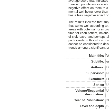
average score that indicates
Swedish population as a whole
negative effect on them to a 
mental well-being lower than 
has a less negative effect on
The results indicate that su
that works well according to
areas with potential for imp
time for each patient, balanc
of sick leave, and perhaps al
participants in this study co
cannot be considered to descr
trends among a significant pr
Main title:
Ve
Subtitle:
e
Authors:
Ho
Supervisor:
R
Examiner:
L
Series:
U
Volume/Sequential
U
designation:
Year of Publication:
2
Level and depth
S