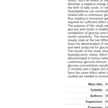
stress, such as illness or t
develops a negative energy 
the form of fatty acids. In c
Hyperlipidemia can eventually
treated with a continuous gl
thus leading to increased upt
required for sufficient effec
The purpose of this study wa
glucose and insulin in health
metabolism of glucose and in
insulin sensitivity. The hors
steady state at the two diff
hours for determination of in
and were analyzed for glucose
The results of the study show
hyperglycemic clamp, which m
demonstrated in horses befor
continuous glucose infusion.
glucose concentration resulte
(7 mmol/l) and a higher (10 
have the same effect when t
studied are needed to investiga
Main title:
B
Subtitle:
o
Authors:
M
Supervisor:
B
Examiner:
H