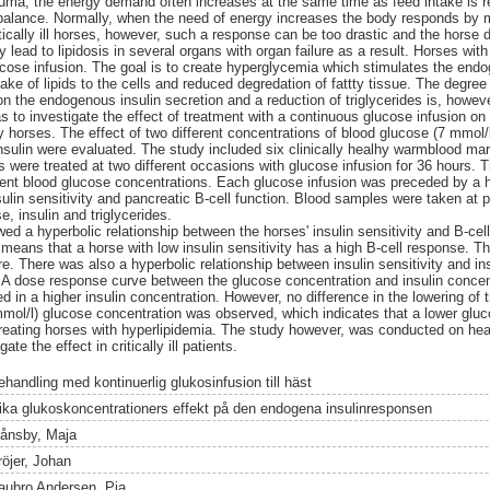
rauma, the energy demand often increases at the same time as feed intake is 
balance. Normally, when the need of energy increases the body responds by m
ritically ill horses, however, such a response can be too drastic and the horse
 lead to lipidosis in several organs with organ failure as a result. Horses wit
ucose infusion. The goal is to create hyperglycemia which stimulates the endo
ake of lipids to the cells and reduced degredation of fattty tissue. The degree
t on the endogenous insulin secretion and a reduction of triglycerides is, howe
s to investigate the effect of treatment with a continuous glucose infusion o
y horses. The effect of two different concentrations of blood glucose (7 mmol
sulin were evaluated. The study included six clinically healhy warmblood mare
es were treated at two different occasions with glucose infusion for 36 hours. 
erent blood glucose concentrations. Each glucose infusion was preceded by a
sulin sensitivity and pancreatic B-cell function. Blood samples were taken at 
, insulin and triglycerides.
ed a hyperbolic relationship between the horses' insulin sensitivity and B-cel
eans that a horse with low insulin sensitivity has a high B-cell response. Th
e. There was also a hyperbolic relationship between insulin sensitivity and in
 A dose response curve between the glucose concentration and insulin concen
d in a higher insulin concentration. However, no difference in the lowering of 
mmol/l) glucose concentration was observed, which indicates that a lower glu
reating horses with hyperlipidemia. The study however, was conducted on he
te the effect in critically ill patients.
ehandling med kontinuerlig glukosinfusion till häst
lika glukoskoncentrationers effekt på den endogena insulinresponsen
ånsby, Maja
röjer, Johan
aubro Andersen, Pia