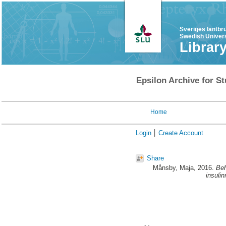
Sveriges lantbr
Swedish Univers
Librar
Epsilon Archive for St
Home
Login
Create Account
Share
Månsby, Maja
, 2016.
Beh
insuli