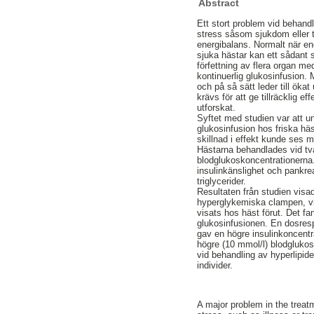
Abstract
Ett stort problem vid behandl
stress såsom sjukdom eller 
energibalans. Normalt när en
sjuka hästar kan ett sådant s
förfettning av flera organ m
kontinuerlig glukosinfusion.
och på så sätt leder till öka
krävs för att ge tillräcklig 
utforskat.
Syftet med studien var att 
glukosinfusion hos friska hä
skillnad i effekt kunde ses m
Hästarna behandlades vid två 
blodglukoskoncentrationerna
insulinkänslighet och pankrea
triglycerider.
Resultaten från studien visa
hyperglykemiska clampen, vil
visats hos häst förut. Det f
glukosinfusionen. En dosres
gav en högre insulinkoncentr
högre (10 mmol/l) blodgluko
vid behandling av hyperlipide
individer.
A major problem in the treatm