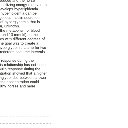
reduced and the horse
obilizing energy reserves in
 develops hyperlipidemia.
h hyperlipidemia can be
genous insulin secretion,
 of hyperglycemia that is
ver, unknown.
n the metabolism of blood
/l and 10 mmol/l) on the
s with different degrees of
The goal was to create a
 hyperglycemic clamp for two
predetermined time intervals
l response during the
is relationship has not been
sulin response during the
tration showed that a higher
triglycerides between a lower
cose concentration could
althy horses and more