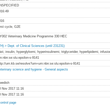
NSPECIFIED
016:49
016
irst cycle, G2E
Y002 Veterinary Medicine Programme 330 HEC
VH) > Dept. of Clinical Sciences (until 231231)
st, insulin, hyperglykemi, hyperinsulinemi, triglycerider, hyperlipidemi, infusi
rn:nbn:se:slu:epsilon-s-9141
ttp://urn.kb.se/resolve?urn=urn:nbn:se:slu:epsilon-s-9141
eterinary science and hygiene - General aspects
wedish
0 Nov 2017 11:16
0 Nov 2017 11:16
control page