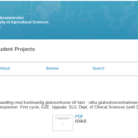
uksuniversitet
ity of Agricultural Sciences
y
udent Projects
About
Browse
Search
andling med kontinuerlig glukosinfusion till häst : olika glukoskoncentration
nresponsen.
First cycle, G2E. Uppsala: SLU, Dept. of Clinical Sciences (until 
PDF
609kB