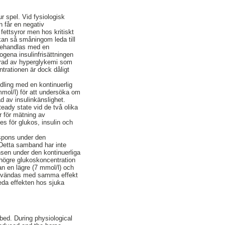
r spel. Vid fysiologisk
 får en negativ
fettsyror men hos kritiskt
 kan så småningom leda till
 behandlas med en
gena insulinfrisättningen
n grad av hyperglykemi som
ntrationen är dock dåligt
dling med en kontinuerlig
mmol/l) för att undersöka om
d av insulinkänslighet.
teady state vid de två olika
r för mätning av
es för glukos, insulin och
espons under den
 Detta samband har inte
nsen under den kontinuerliga
 högre glukoskoncentration
an en lägre (7 mmol/l) och
a användas med samma effekt
reda effekten hos sjuka
rbed. During physiological