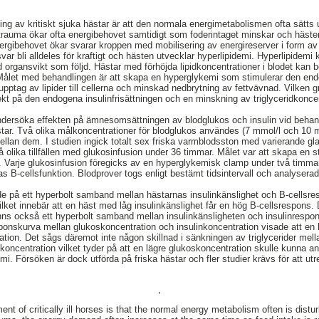
ing av kritiskt sjuka hästar är att den normala energimetabolismen ofta sätts u
trauma ökar ofta energibehovet samtidigt som foderintaget minskar och hästen
ergibehovet ökar svarar kroppen med mobilisering av energireserver i form av 
var bli alldeles för kraftigt och hästen utvecklar hyperlipidemi. Hyperlipidemi
ed organsvikt som följd. Hästar med förhöjda lipidkoncentrationer i blodet kan
 Målet med behandlingen är att skapa en hyperglykemi som stimulerar den endo
t upptag av lipider till cellerna och minskad nedbrytning av fettvävnad. Vilke
effekt på den endogena insulinfrisättningen och en minskning av triglyceridkonce
undersöka effekten på ämnesomsättningen av blodglukos och insulin vid behan
star. Två olika målkoncentrationer för blodglukos användes (7 mmol/l och 10 
ellan dem. I studien ingick totalt sex friska varmblodsston med varierande gla
olika tillfällen med glukosinfusion under 36 timmar. Målet var att skapa en s
. Varje glukosinfusion föregicks av en hyperglykemisk clamp under två timma
s B-cellsfunktion. Blodprover togs enligt bestämt tidsintervall och analyserad
de på ett hyperbolt samband mellan hästarnas insulinkänslighet och B-cellsr
ket innebär att en häst med låg insulinkänslighet får en hög B-cellsrespons.
anns också ett hyperbolt samband mellan insulinkänsligheten och insulinrespo
ponskurva mellan glukoskoncentration och insulinkoncentration visade att en
ation. Det sågs däremot inte någon skillnad i sänkningen av triglycerider mell
skoncentration vilket tyder på att en lägre glukoskoncentration skulle kunn
mi. Försöken är dock utförda på friska hästar och fler studier krävs för att ut
,
ent of critically ill horses is that the normal energy metabolism often is distu