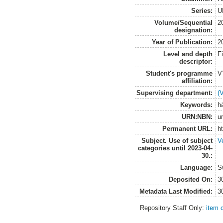
Series:
U
Volume/Sequential
2
designation:
Year of Publication:
2
Level and depth
F
descriptor:
Student's programme
V
affiliation:
Supervising department:
(
Keywords:
hä
URN:NBN:
u
Permanent URL:
h
Subject. Use of subject
V
categories until 2023-04-
30.:
Language:
S
Deposited On:
3
Metadata Last Modified:
3
Repository Staff Only:
item 