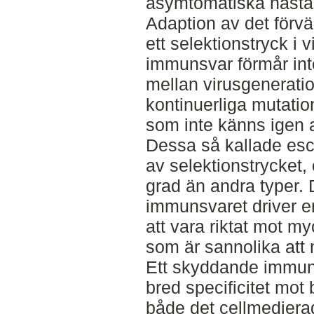
asymtomatiska hästa
Adaption av det förv
ett selektionstryck i 
immunsvar förmår inte
mellan virusgenerat
kontinuerliga mutatio
som inte känns igen a
Dessa så kallade esc
av selektionstrycket,
grad än andra typer. 
immunsvaret driver e
att vara riktat mot my
som är sannolika att 
Ett skyddande immuns
bred specificitet mot
både det cellmedier