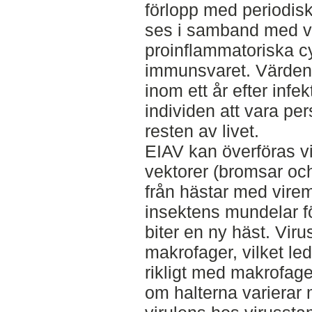
förlopp med periodi
ses i samband med v
proinflammatoriska c
immunsvaret. Värden 
inom ett år efter infek
individen att vara per
resten av livet.
EIAV kan överföras v
vektorer (bromsar och
från hästar med virem
insektens mundelar fö
biter en ny häst. Virus
makrofager, vilket led
rikligt med makrofage
om halterna varierar 