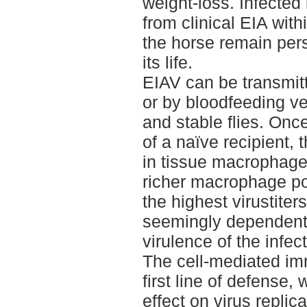
weight-loss. Infected
from clinical EIA with
the horse remain pers
its life.
EIAV can be transmitt
or by bloodfeeding ve
and stable flies. Once
of a naïve recipient, 
in tissue macrophage
richer macrophage po
the highest virustiter
seemingly dependent
virulence of the infect
The cell-mediated im
first line of defense, 
effect on virus replic