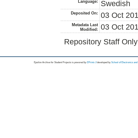
Language:
Swedish
Deposited On:
03 Oct 20
Metadata Last
03 Oct 20
Modified:
Repository Staff Onl
Epsilon Archive for Student Projects is
powored by
EPrints 3
developed by
School of Electronics an