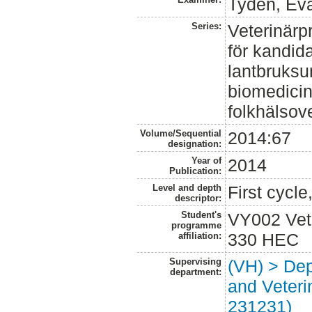
Tydén, Ev
Series:
Veterinär
för kandid
lantbruksun
biomedicin
folkhälsov
Volume/Sequential
2014:67
designation:
Year of
2014
Publication:
Level and depth
First cycl
descriptor:
Student's
VY002 Vet
programme
330 HEC
affiliation:
Supervising
(VH) > Dep
department:
and Veterin
231231)