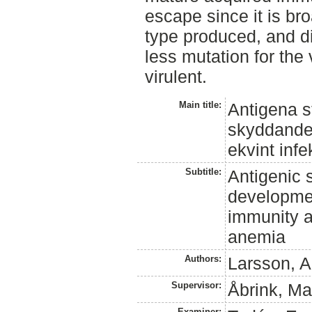
escape since it is br
type produced, and di
less mutation for the 
virulent.
Main title:
Antigena st
skyddande
ekvint infe
Subtitle:
Antigenic s
developmen
immunity a
anemia
Authors:
Larsson, 
Supervisor:
Åbrink, M
Examiner: