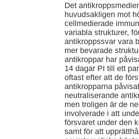
Det antikroppsmedier
huvudsakligen mot hö
cellmedierade immunsv
variabla strukturer, f
antikroppssvar vara b
mer bevarade struktu
antikroppar har påvisa
14 dagar PI till ett p
oftast efter att de fö
antikropparna påvisat
neutraliserande antikr
men troligen är de ne
involverade i att und
försvaret under den 
samt för att upprätthå