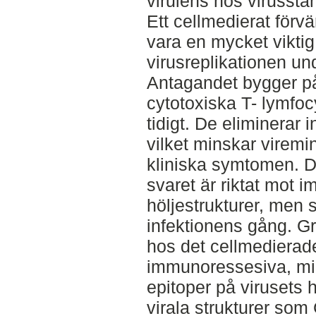
virulens hos virusst
Ett cellmedierat för
vara en mycket viktig 
virusreplikationen un
Antagandet bygger på 
cytotoxiska T- lymf
tidigt. De eliminerar 
vilket minskar virem
kliniska symtomen. D
svaret är riktat mot
höljestrukturer, men 
infektionens gång. Gra
hos det cellmedierade
immunoressesiva, mi
epitoper på virusets h
virala strukturer som