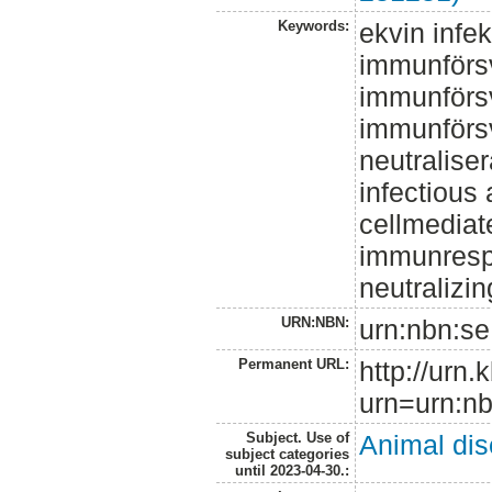
Keywords:
ekvin infek
immunförsv
immunförsv
immunförsv
neutralise
infectious
cellmedia
immunresp
neutralizi
URN:NBN:
urn:nbn:se
Permanent URL:
http://urn.
urn=urn:nb
Subject. Use of
Animal di
subject categories
until 2023-04-30.: