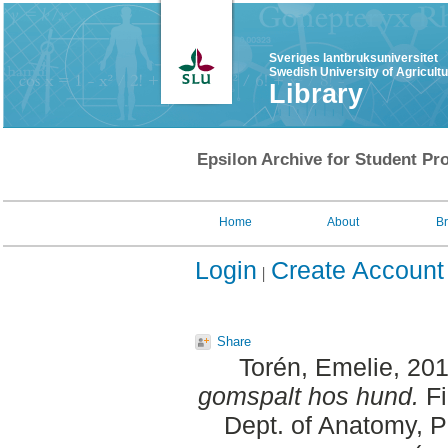
Sveriges lantbruksuniversitet
Swedish University of Agricult
Library
Epsilon Archive for Student Pro
Home
About
B
Login
Create Account
Share
Torén, Emelie
, 20
gomspalt hos hund.
Fi
Dept. of Anatomy, 