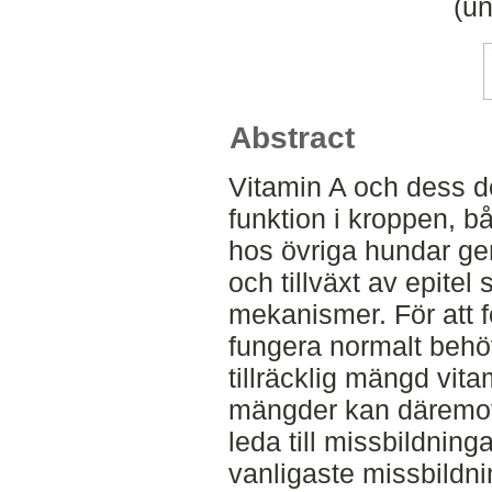
(un
Abstract
Vitamin A och dess d
funktion i kroppen, b
hos övriga hundar g
och tillväxt av epitel
mekanismer. För att 
fungera normalt behöv
tillräcklig mängd vit
mängder kan däremot
leda till missbildning
vanligaste missbildn