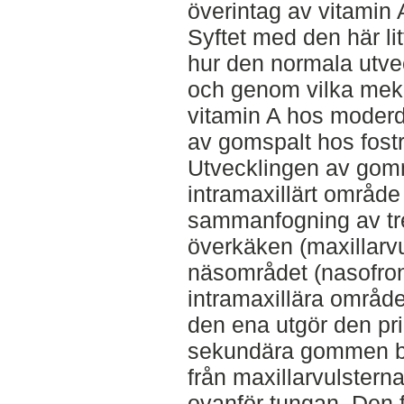
överintag av vitamin 
Syftet med den här lit
hur den normala utve
och genom vilka meka
vitamin A hos moderdj
av gomspalt hos fostr
Utvecklingen av gom
intramaxillärt områ
sammanfogning av tre 
överkäken (maxillarvu
näsområdet (nasofron
intramaxillära område
den ena utgör den p
sekundära gommen bil
från maxillarvulster
ovanför tungan. Den