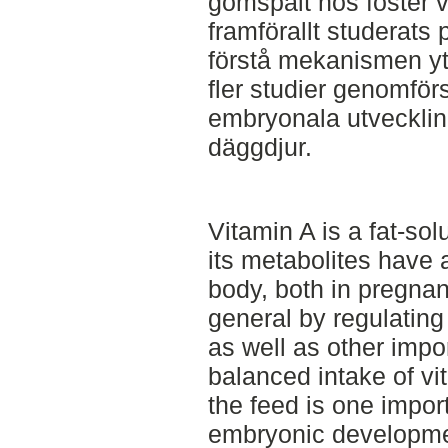
gomspalt hos foster 
framförallt studerats 
förstå mekanismen ytt
fler studier genomfö
embryonala utveckling
däggdjur.
Vitamin A is a fat-so
its metabolites have 
body, both in pregnan
general by regulating 
as well as other imp
balanced intake of vi
the feed is one import
embryonic developme