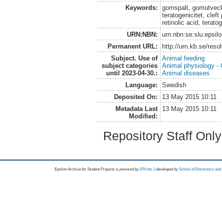
Keywords:
gomspalt, gomutveckli
teratogenicitet, cleft
retinolic acid, terato
URN:NBN:
urn:nbn:se:slu:epsil
Permanent URL:
http://urn.kb.se/res
Subject. Use of
Animal feeding
subject categories
Animal physiology -
until 2023-04-30.:
Animal diseases
Language:
Swedish
Deposited On:
13 May 2015 10:11
Metadata Last
13 May 2015 10:11
Modified:
Repository Staff Onl
Epsilon Archive for Student Projects is
powored by
EPrints 3
developed by
School of Electronics an