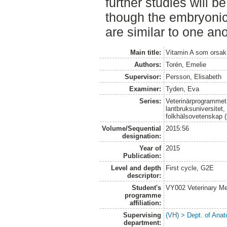
further studies will 
though the embryoni
are similar to one ano
Main title:
Vitamin A som orsak 
Authors:
Torén, Emelie
Supervisor:
Persson, Elisabeth
Examiner:
Tyden, Eva
Series:
Veterinärprogrammet
lantbruksuniversitet,
folkhälsovetenskap (
Volume/Sequential
2015:56
designation:
Year of
2015
Publication:
Level and depth
First cycle, G2E
descriptor:
Student's
VY002 Veterinary M
programme
affiliation:
Supervising
(VH) > Dept. of Anat
department: