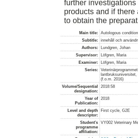
further investigations
products and if there
to obtain the preparat
Main title:
Autologous condition
Subtitle:
innehåll och användn
Authors:
Lundgren, Johan
Supervisor:
Löfgren, Maria
Examiner:
Löfgren, Maria
Series:
Veterinärprogrammet
lantbruksuniversitet
(f.o.m. 2016)
Volume/Sequential
2018:58
designation:
Year of
2018
Publication:
Level and depth
First cycle, G2E
descriptor:
Student's
VY002 Veterinary M
programme
affiliation: