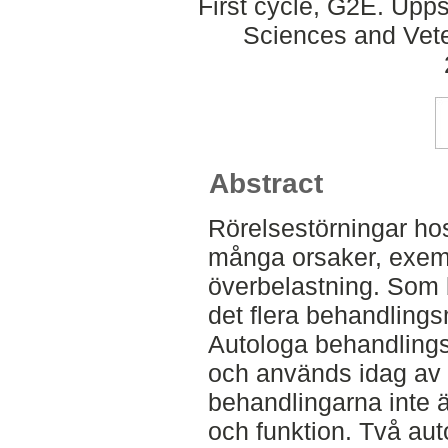
First cycle, G2E. Upp
Sciences and Veter
Abstract
Rörelsestörningar ho
många orsaker, exemp
överbelastning. Som 
det flera behandlings
Autologa behandlings
och används idag av 
behandlingarna inte är
och funktion. Två au