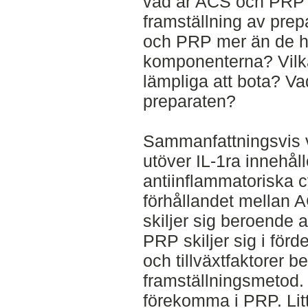
vad är ACS och PRP?
framställning av pre
och PRP mer än de h
komponenterna? Vilka 
lämpliga att bota? Va
preparaten?
Sammanfattningsvis vi
utöver IL-1ra innehåll
antiinflammatoriska c
förhållandet mellan 
skiljer sig beroende 
PRP skiljer sig i för
och tillväxtfaktorer 
framställningsmetod.
förekomma i PRP. Litt