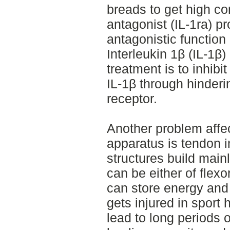
breads to get high con
antagonist (IL-1ra) pr
antagonistic function
Interleukin 1β (IL-1β
treatment is to inhib
IL-1β through hinderin
receptor.
Another problem affe
apparatus is tendon i
structures build main
can be either of flex
can store energy and 
gets injured in sport 
lead to long periods o