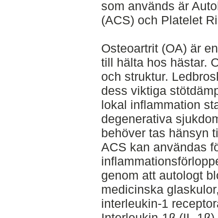
som används är Auto
(ACS) och Platelet R
Osteoartrit (OA) är e
till hälta hos hästar.
och struktur. Ledbros
dess viktiga stötdäm
lokal inflammation sta
degenerativa sjukdom
behöver tas hänsyn ti
ACS kan användas fö
inflammationsförlopp
genom att autologt bl
medicinska glaskulor
interleukin-1 receptor
Interleukin-1β (IL-1β)