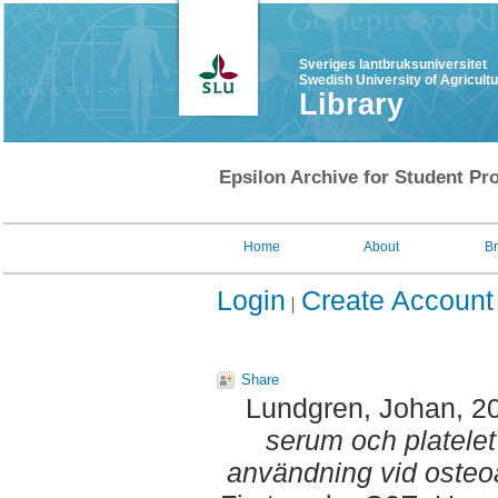
Sveriges lantbruksuniversitet
Swedish University of Agricult
Library
Epsilon Archive for Student Pro
Home
About
B
Login
Create Account
Share
Lundgren, Johan
, 2
serum och platelet
användning vid osteoa