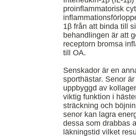
proinflammatorisk cyt
inflammationsförloppe
1β från att binda till
behandlingen är att 
receptorn bromsa inf
till OA.
Senskador är en ann
sporthästar. Senor är 
uppbyggd av kollagena
viktig funktion i häs
sträckning och böjnin
senor kan lagra energi
dessa som drabbas av
läkningstid vilket res