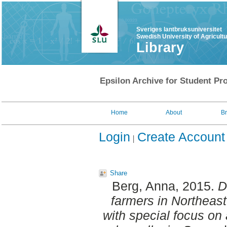
Sveriges lantbruksuniversitet
Swedish University of Agricult
Library
Epsilon Archive for Student Pro
Home
About
B
Login
Create Account
Share
Berg, Anna
, 2015.
D
farmers in Northeast
with special focus on 