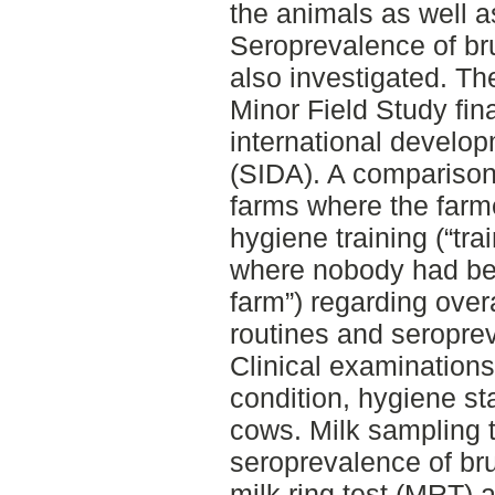
the animals as well a
Seroprevalence of bru
also investigated. Th
Minor Field Study fi
international develo
(SIDA). A compariso
farms where the farm
hygiene training (“tr
where nobody had bee
farm”) regarding over
routines and seroprev
Clinical examination
condition, hygiene st
cows. Milk sampling t
seroprevalence of bru
milk ring test (MRT)