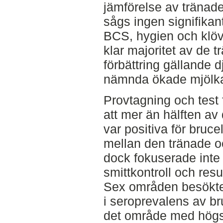
jämförelse av tränad
sågs ingen signifika
BCS, hygien och klöv
klar majoritet av de 
förbättring gällande d
nämnda ökade mjölka
Provtagning och test 
att mer än hälften a
var positiva för bruce
mellan den tränade o
dock fokuserade int
smittkontroll och resu
Sex områden besöktes
i seroprevalens av br
det område med högst