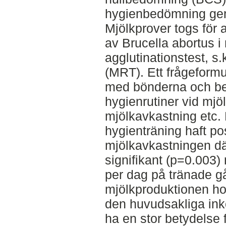
hygienbedömning gen
Mjölkprover togs för 
av Brucella abortus 
agglutinationstest, s.k
(MRT). Ett frågeformul
med bönderna och bes
hygienrutiner vid mjö
mjölkavkastning etc. 
hygienträning haft pos
mjölkavkastningen dä
signifikant (p=0.003) 
per dag på tränade g
mjölkproduktionen ho
den huvudsakliga in
ha en stor betydelse