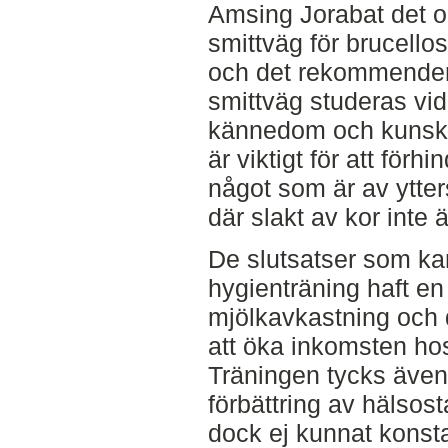
Amsing Jorabat det o
smittväg för brucello
och det rekommender
smittväg studeras vid
kännedom och kunsk
är viktigt för att förhi
något som är av ytters
där slakt av kor inte är 
De slutsatser som kan
hygienträning haft en 
mjölkavkastning och d
att öka inkomsten ho
Träningen tycks även h
förbättring av hälsos
dock ej kunnat konsta