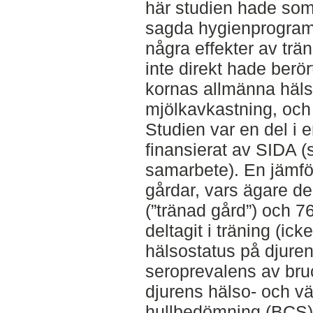
här studien hade som 
sagda hygienprogram 
några effekter av tr
inte direkt hade berö
kornas allmänna häls
mjölkavkastning, och
Studien var en del i 
finansierat av SIDA (s
samarbete). En jämfö
gårdar, vars ägare de
(”tränad gård”) och 7
deltagit i träning (ic
hälsostatus på djuren
seroprevalens av bruc
djurens hälso- och vä
hullbedömning (BCS)