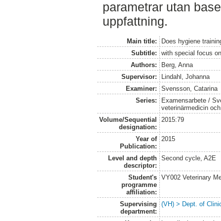
parametrar utan bas
uppfattning.
Main title:
Does hygiene trainin
Subtitle:
with special focus on
Authors:
Berg, Anna
Supervisor:
Lindahl, Johanna
Examiner:
Svensson, Catarina
Series:
Examensarbete / Sver
veterinärmedicin oc
Volume/Sequential
2015:79
designation:
Year of
2015
Publication:
Level and depth
Second cycle, A2E
descriptor:
Student's
VY002 Veterinary M
programme
affiliation:
Supervising
(VH) > Dept. of Clini
department: