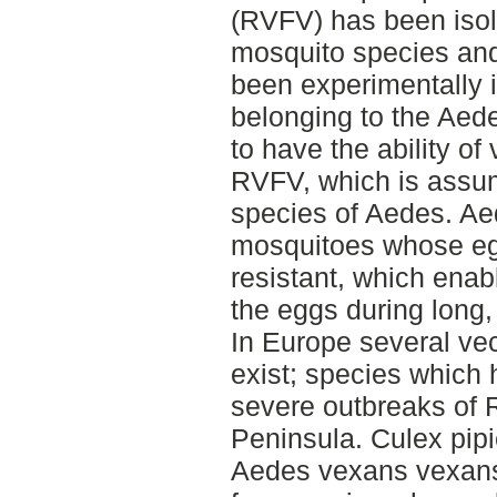
(RVFV) has been isola
mosquito species and
been experimentally 
belonging to the Aed
to have the ability of
RVFV, which is assum
species of Aedes. Ae
mosquitoes whose eg
resistant, which enabl
the eggs during long, 
In Europe several ve
exist; species which
severe outbreaks of R
Peninsula. Culex pipi
Aedes vexans vexans