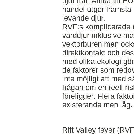
djur från Afrika till EU
handel utgör främsta r
levande djur.
RVF:s komplicerade n
värddjur inklusive mä
vektorburen men ocks
direktkontakt och des
med olika ekologi gör 
de faktorer som redov
inte möjligt att med 
frågan om en reell ris
föreligger. Flera fakt
existerande men låg.
Rift Valley fever (RVF