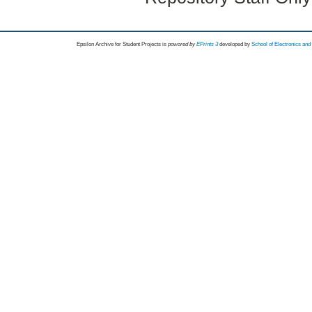
Epsilon Archive for Student Projects is
powored by
EPrints 3
developed by
School of Electronics an