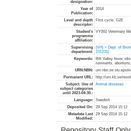
designation:
Year of
2014
Publication:
Level and depth
First cycle, G2E
descriptor:
Student's
VY002 Veterinary M
programme
affiliation:
Supervising
(VH) > Dept. of Biom
department:
231231)
Keywords:
Rift Valley fever, idi
ruminants, abortions
URN:NBN:
urn:nbn:se:slu:epsil
Permanent URL:
http://urn.kb.se/res
Subject. Use of
Animal diseases
subject categories
until 2023-04-30.:
Language:
Swedish
Deposited On:
29 Sep 2014 15:12
Metadata Last
29 Sep 2014 15:12
Modified:
Repository Staff Onl