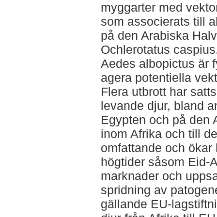
myggarter med vekto
som associerats till al
på den Arabiska Halv
Ochlerotatus caspiu
Aedes albopictus är f
agera potentiella vek
Flera utbrott har sat
levande djur, bland an
Egypten och på den 
inom Afrika och till 
omfattande och ökar b
högtider såsom Eid-Al
marknader och uppsam
spridning av patogen
gällande EU-lagstiftn