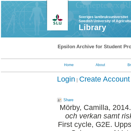
Sveriges lantbruksuniversitet
Swedish University of Agricult
Library
Epsilon Archive for Student Pro
Home
About
B
Login
Create Account
Share
Mörby, Camilla
, 2014
och verkan samt risk
First cycle, G2E. Upp