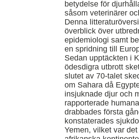
betydelse för djurhål
såsom veterinärer och
Denna litteraturöversik
överblick över utbredn
epidemiologi samt be
en spridning till Euro
Sedan upptäckten i K
ödesdigra utbrott sket
slutet av 70-talet ske
om Sahara då Egypte
insjuknade djur och 
rapporterade humana 
drabbades första gå
konstaterades sjukd
Yemen, vilket var det 
afrikanska kontinen