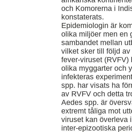
och Komorerna i Ind
konstaterats.
Epidemiologin är kom
olika miljöer men en
sambandet mellan utb
vilket sker till följd 
fever-viruset (RVFV) h
olika myggarter och yt
infekteras experiment
spp. har visats ha för
av RVFV och detta tros
Aedes spp. är övers
extremt tåliga mot utt
viruset kan överleva 
inter-epizootiska peri