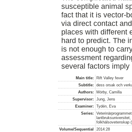
susceptible animal s
fact that it is vector
via direct contact and
places with different
hard to predict. The i
is not enough to carr
assessment regarding
several factors imply 
Main title:
Rift Valley fever
Subtitle:
dess orsak och verka
Authors:
Mörby, Camilla
Supervisor:
Jung, Jens
Examiner:
Tydén, Eva
Series:
Veterinärprogrammet
lantbruksuniversitet,
folkhälsovetenskap (
Volume/Sequential
2014:28