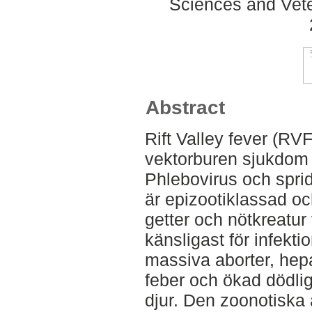
Sciences and Veter
Abstract
Rift Valley fever (RVF
vektorburen sjukdom 
Phlebovirus och spri
är epizootiklassad och
getter och nötkreatur
känsligast för infek
massiva aborter, hepa
feber och ökad dödlig
djur. Den zoonotiska 