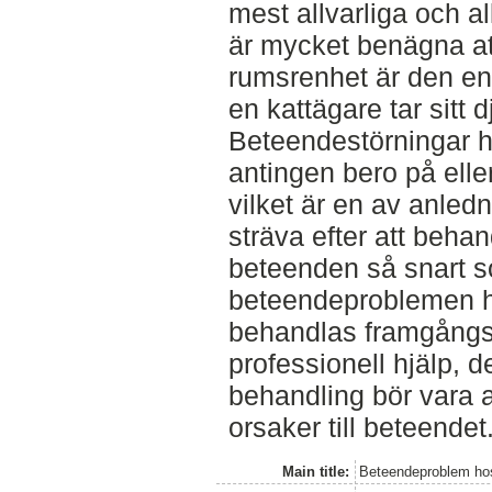
mest allvarliga och a
är mycket benägna att
rumsrenhet är den ensk
en kattägare tar sitt d
Beteendestörningar h
antingen bero på eller
vilket är en av anledn
sträva efter att beh
beteenden så snart so
beteendeproblemen h
behandlas framgångsr
professionell hjälp, de
behandling bör vara a
orsaker till beteendet
Main title:
Beteendeproblem hos