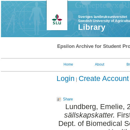
Sveriges lantbruksuniversitet
Swedish University of Agricult
Library
Epsilon Archive for Student Pro
Home
About
B
Login
Create Account
Share
Lundberg, Emelie
, 
sällskapskatter.
Firs
Dept. of Biomedical S