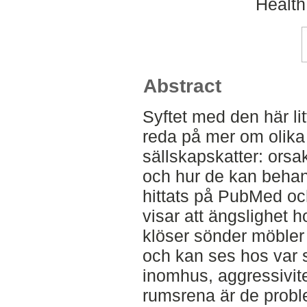
Health
Abstract
Syftet med den här lit
reda på mer om olik
sällskapskatter: orsa
och hur de kan behand
hittats på PubMed o
visar att ängslighet 
klöser sönder möbler
och kan ses hos var s
inomhus, aggressivite
rumsrena är de prob