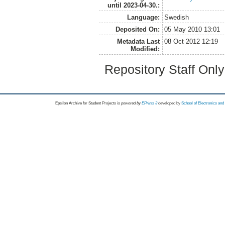
until 2023-04-30.:
Language:
Swedish
Deposited On:
05 May 2010 13:01
Metadata Last
08 Oct 2012 12:19
Modified:
Repository Staff Onl
Epsilon Archive for Student Projects is
powored by
EPrints 3
developed by
School of Electronics an