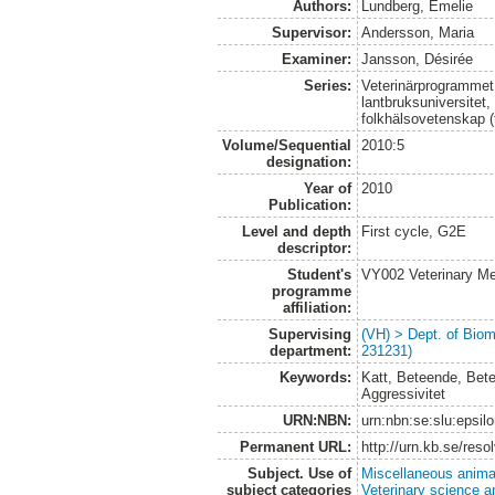
Authors:
Lundberg, Emelie
Supervisor:
Andersson, Maria
Examiner:
Jansson, Désirée
Series:
Veterinärprogrammet
lantbruksuniversitet,
folkhälsovetenskap (
Volume/Sequential
2010:5
designation:
Year of
2010
Publication:
Level and depth
First cycle, G2E
descriptor:
Student's
VY002 Veterinary M
programme
affiliation:
Supervising
(VH) > Dept. of Biom
department:
231231)
Keywords:
Katt, Beteende, Bet
Aggressivitet
URN:NBN:
urn:nbn:se:slu:epsil
Permanent URL:
http://urn.kb.se/res
Subject. Use of
Miscellaneous anima
subject categories
Veterinary science a